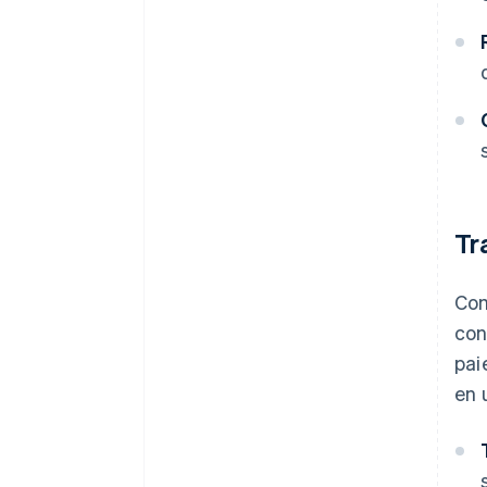
Tr
Com
con
pai
en 