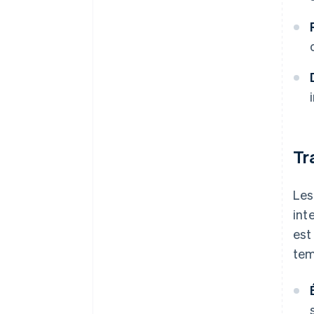
Tr
Les
int
est
tem