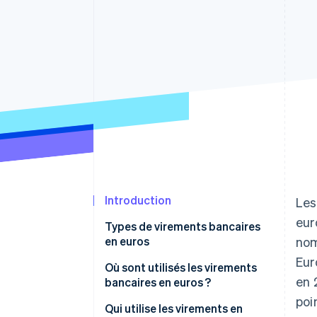
Authorization Boost
Acceptation optimisée
Link
Paiements accélérés
Financial Connections
Comptes financiers associés
Introduction
Les
eur
Types de virements bancaires
en euros
nom
Eur
Transferts au sein de l’espace
Où sont utilisés les virements
en 
unique de paiement en euros
bancaires en euros ?
(SEPA)
poi
Au sein de la zone euro
Qui utilise les virements en