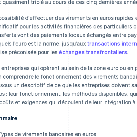
t quasiment triplé au cours de ces cinq dernières anné
possibilité d'effectuer des virements en euros rapides 
nificatif pour les activités financières des particulier
nsferts vont des paiements locaux échangés entre pay
quels l'euro est la norme, jusqu'aux
transactions inter
ise préconisée pour les
échanges transfrontaliers
.
 entreprises qui opèrent au sein de la zone euro ou en 
n comprendre le fonctionnement des virements bancair
sous un descriptif de ce que les entreprises doivent s
os : leur fonctionnement, les méthodes disponibles, qui
 coûts et exigences qui découlent de leur intégration 
mmaire
Types de virements bancaires en euros