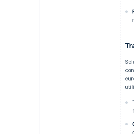
Tr
Sol
con
eur
uti