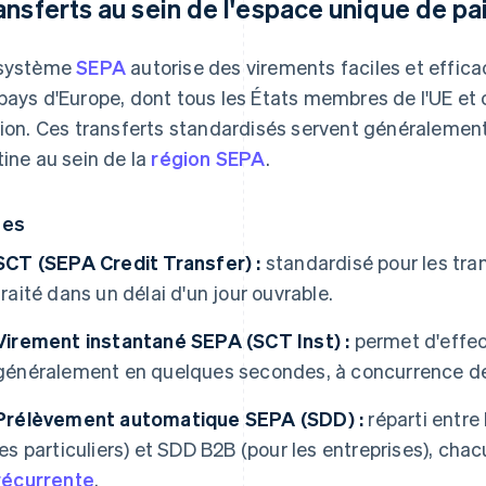
ansferts au sein de l'espace unique de p
 système
SEPA
autorise des virements faciles et efficac
pays d'Europe, dont tous les États membres de l'UE e
nion. Ces transferts standardisés servent généralement
tine au sein de la
région SEPA
.
pes
SCT (SEPA Credit Transfer) :
standardisé pour les tra
traité dans un délai d'un jour ouvrable.
Virement instantané SEPA (SCT Inst) :
permet d'effec
généralement en quelques secondes, à concurrence de
Prélèvement automatique SEPA (SDD) :
réparti entre
les particuliers) et SDD B2B (pour les entreprises), cha
récurrente
.