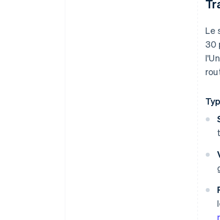
Tr
Le
30 
l'U
rou
Ty