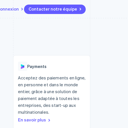
onnexion
Contacter notre équipe
Ressources
Écosystème
Contact
t marketplaces
Plus
Intégrations d'applications
Partenaires
Contacter notre équipe
Product roadmap
elle
Exemples de code
Stripe App Marketplace
Devenir partenaire
Découvrez les prochaines
r les
Blog des développeurs
évolutions
rs
État de l'API
 platforms
Radar
ciers intégrés
Payments
Prévention de la fraude
ratif
es et virtuelles
Atlas
Acceptez des paiements en ligne,
Constitution de start-up
en personne et dans le monde
Climate
entier, grâce à une solution de
Élimination du carbone
paiement adaptée à toutes les
Identity
entreprises, des start-up aux
Vérification de l'identité
multinationales.
En savoir plus