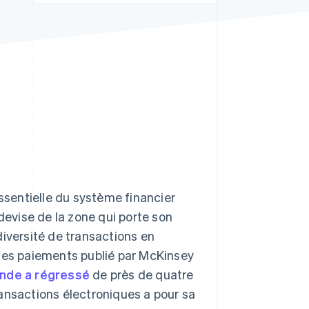
Stripe Sessions 2026
Découvrez comment
Stripe construit
l’infrastructure
économique de l’IA.
Regarder la vidéo
sentielle du système financier
devise de la zone qui porte son
diversité de transactions en
 les paiements publié par McKinsey
onde a régressé
de près de quatre
ansactions électroniques a pour sa