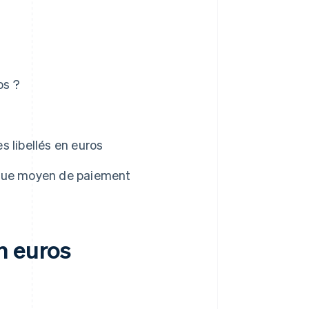
os ?
 libellés en euros
 que moyen de paiement
n euros