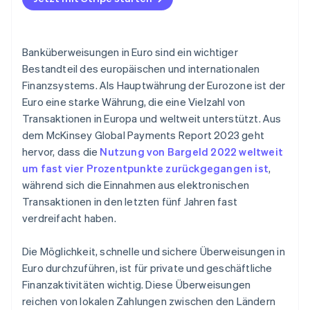
Hilfsorganisationen
Nicht in der EU ansässige Unternehmen
Australien und Ozeanien
Rechtsvorschriften und Compliance
Aus- und Weiterbildungseinrichtungen
Allgemeine Anforderungen an alle Unternehmen
Zusätzliche Sicherheitsebenen
Banküberweisungen in Euro sind ein wichtiger
Weitere zu berücksichtigende Faktoren
Bestandteil des europäischen und internationalen
Finanzsystems. Als Hauptwährung der Eurozone ist der
Euro eine starke Währung, die eine Vielzahl von
Transaktionen in Europa und weltweit unterstützt. Aus
dem McKinsey Global Payments Report 2023 geht
hervor, dass die
Nutzung von Bargeld 2022 weltweit
um fast vier Prozentpunkte zurückgegangen ist
,
während sich die Einnahmen aus elektronischen
Transaktionen in den letzten fünf Jahren fast
verdreifacht haben.
Die Möglichkeit, schnelle und sichere Überweisungen in
Euro durchzuführen, ist für private und geschäftliche
Finanzaktivitäten wichtig. Diese Überweisungen
reichen von lokalen Zahlungen zwischen den Ländern