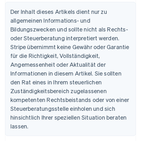
Der Inhalt dieses Artikels dient nur zu
allgemeinen Informations- und
Australien
Bildungszwecken und sollte nicht als Rechts-
English
Belgien
oder Steuerberatung interpretiert werden.
Nederlands
Français
Deutsch
English
Stripe übernimmt keine Gewähr oder Garantie
Brasilien
für die Richtigkeit, Vollständigkeit,
Português
English
Bulgarien
Angemessenheit oder Aktualität der
English
Informationen in diesem Artikel. Sie sollten
Dänemark
English
den Rat eines in Ihrem steuerlichen
Deutschland
Zuständigkeitsbereich zugelassenen
Deutsch
English
Estland
kompetenten Rechtsbeistands oder von einer
English
Steuerberatungsstelle einholen und sich
Festlandchina
hinsichtlich Ihrer speziellen Situation beraten
简体中文
English
Finnland
lassen.
English
Svenska
Frankreich