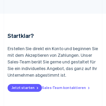
English
Luxemburg
Français
Deutsch
English
Malaysia
English
简体中文
Malta
English
Startklar?
Mexiko
Español
English
Neuseeland
Erstellen Sie direkt ein Konto und beginnen Sie
English
mit dem Akzeptieren von Zahlungen. Unser
Niederlande
Nederlands
English
Sales-Team berät Sie gerne und gestaltet für
Norwegen
Sie ein individuelles Angebot, das ganz auf Ihr
English
Österreich
Unternehmen abgestimmt ist.
Deutsch
English
Polen
Jetzt starten
Sales-Team kontaktieren
English
Portugal
Português
English
Rumänien