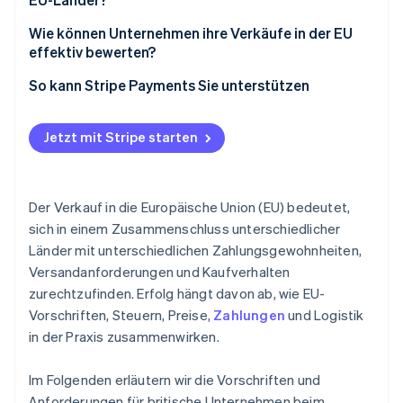
Rechtliche und datenschutzrechtliche
Anforderungen
Wie können Unternehmen ihre Verkäufe in der EU
effektiv bewerten?
So kann Stripe Payments Sie unterstützen
Jetzt mit Stripe starten
Der Verkauf in die Europäische Union (EU) bedeutet,
sich in einem Zusammenschluss unterschiedlicher
Länder mit unterschiedlichen Zahlungsgewohnheiten,
Versandanforderungen und Kaufverhalten
zurechtzufinden. Erfolg hängt davon ab, wie EU-
Vorschriften, Steuern, Preise,
Zahlungen
und Logistik
in der Praxis zusammenwirken.
Im Folgenden erläutern wir die Vorschriften und
Anforderungen für britische Unternehmen beim