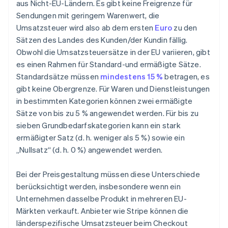
aus Nicht-EU-Ländern. Es gibt keine Freigrenze für
Sendungen mit geringem Warenwert, die
Umsatzsteuer wird also ab dem ersten
Euro
zu den
Sätzen des Landes des Kunden/der Kundin fällig.
Obwohl die Umsatzsteuersätze in der EU variieren, gibt
es einen Rahmen für Standard-und ermäßigte Sätze.
Standardsätze müssen
mindestens 15 %
betragen, es
gibt keine Obergrenze. Für Waren und Dienstleistungen
in bestimmten Kategorien können zwei ermäßigte
Sätze von bis zu 5 % angewendet werden. Für bis zu
sieben Grundbedarfskategorien kann ein stark
ermäßigter Satz (d. h. weniger als 5 %) sowie ein
„Nullsatz“ (d. h. 0 %) angewendet werden.
Bei der Preisgestaltung müssen diese Unterschiede
berücksichtigt werden, insbesondere wenn ein
Unternehmen dasselbe Produkt in mehreren EU-
Märkten verkauft. Anbieter wie Stripe können die
länderspezifische Umsatzsteuer beim Checkout