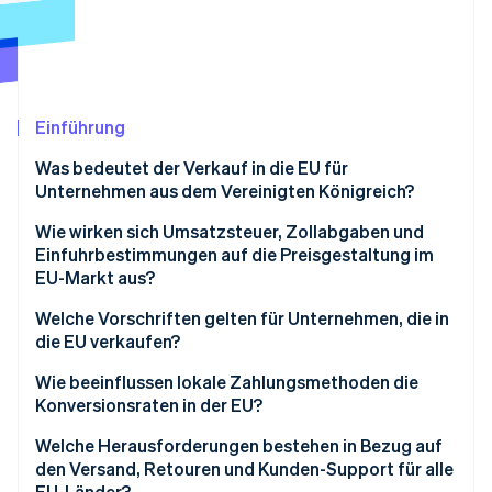
Betrugsprävention
Ecosystem
Atlas
Start-up-Gründung
Partner
Stripe App-Marktplatz
Climate
CO₂-Entnahme
Einführung
Identity
Was bedeutet der Verkauf in die EU für
Online-Identitätsprüfung
Unternehmen aus dem Vereinigten Königreich?
Wie wirken sich Umsatzsteuer, Zollabgaben und
Einfuhrbestimmungen auf die Preisgestaltung im
EU-Markt aus?
Stripe-Sessions 2026
Erfahren Sie, wie Stripe Lösungen für die Wirts
Umsatzsteuer und Einfuhren
Welche Vorschriften gelten für Unternehmen, die in
Jetzt ansehen
die EU verkaufen?
Zollgebühren
EU-Verbraucherschutzvorschriften
Wie beeinflussen lokale Zahlungsmethoden die
Konversionsraten in der EU?
Produkt-Compliance und Sicherheitsstandards
Welche Herausforderungen bestehen in Bezug auf
Transparenz und Angaben zum Unternehmen
den Versand, Retouren und Kunden-Support für alle
EU-Länder?