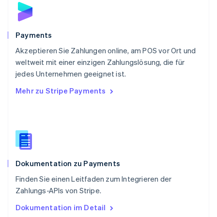
English
Schweden
Svenska
English
Schweiz
Payments
Deutsch
Français
Italiano
English
Akzeptieren Sie Zahlungen online, am POS vor Ort und
Singapur
English
简体中文
weltweit mit einer einzigen Zahlungslösung, die für
Slowakei
jedes Unternehmen geeignet ist.
English
Mehr zu Stripe Payments
Slowenien
English
Italiano
Sonderverwaltungsregion Hongkong,
China
English
简体中文
Spanien
Español
English
Dokumentation zu Payments
Thailand
ไทย
English
Finden Sie einen Leitfaden zum Integrieren der
Tschechische Republik
Zahlungs-APIs von Stripe.
English
Ungarn
Dokumentation im Detail
English