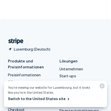
Vereinigte Arabische Emirate
English
Vereinigte Staaten
English
Español
简体中文
Vereinigtes Königreich
English
Zypern
English
Luxemburg (Deutsch)
Produkte und
Lösungen
Preisinformationen
Unternehmen
Preisinformationen
Start-ups
Atlas
Agentenbasierter Handel
You’re viewing our website for Luxembourg, but it looks
Authorization Boost
Krypto
like you’re in the United States.
Billing
E-Commerce
Switch to the United States site
Capital
Embedded Finance
Checkout
Finanzautomatisierung