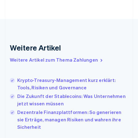
Français
English
Gibraltar
English
Griechenland
English
Indien
English
Weitere Artikel
Irland
English
Italien
Weitere Artikel zum Thema Zahlungen
Italiano
English
Japan
日本語
English
Krypto-Treasury-Management kurz erklärt:
Kanada
Tools, Risiken und Governance
English
Français
Die Zukunft der Stablecoins: Was Unternehmen
Kroatien
English
Italiano
jetzt wissen müssen
Lettland
Dezentrale Finanzplattformen: So generieren
English
sie Erträge, managen Risiken und wahren ihre
Liechtenstein
Sicherheit
Deutsch
English
Litauen