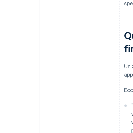
spe
Qu
f
Un 
app
Ecc