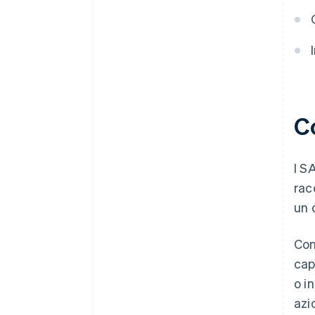
Raccolta fondi con i SAFE
Accettazione di pagamenti e
operazioni bancarie prima di
ricevere il codice EIN
Acquistare azioni da parte dei
fondatori senza versamento di
C
contanti
Presentare automaticamente la
dichiarazione fiscale 83(b)
I S
rac
Documenti legali aziendali con
idoneità globale
un 
50.000 $ in crediti per i partner e
Con
sconti
cap
o i
azi