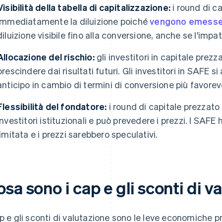
Visibilità della tabella di capitalizzazione:
i round di c
immediatamente la diluizione poiché
vengono emesse 
diluizione visibile fino alla conversione, anche se l'im
Allocazione del rischio:
gli investitori in capitale prez
prescindere dai risultati futuri. Gli investitori in SAFE
anticipo in cambio di termini di conversione più favor
Flessibilità del fondatore:
i round di capitale prezzato
investitori istituzionali e può prevedere i prezzi. I SAFE
limitata e i prezzi sarebbero speculativi.
sa sono i cap e gli sconti di v
ap e gli sconti di valutazione sono le leve economiche 