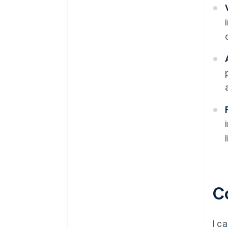
Co
I c