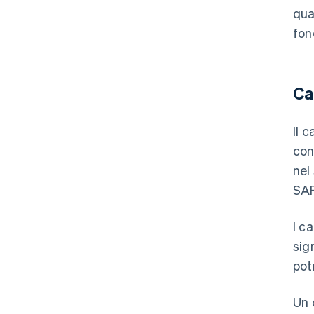
qua
fon
Ca
Il 
con
nel
SAF
I c
sig
pot
Un 