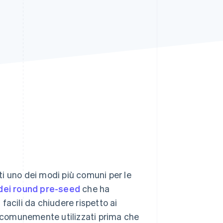
Stripe Sessions 2026
Scopri come Stripe sta
costruendo
l'infrastruttura
economica per l'IA.
Guarda ora
i uno dei modi più comuni per le
dei round pre-seed
che ha
 facili da chiudere rispetto ai
o comunemente utilizzati prima che