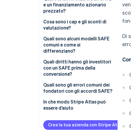
ven
e un finanziamento azionario
prezzato?
sco
fon
Cosa sono i cap e gli sconti di
valutazione?
Di 
Cap di valutazione
Quali sono alcuni modelli SAFE
err
comuni e come si
Sconti
differenziano?
Con
Cap e sconti di valutazione
Quali diritti hanno gli investitori
insieme
con un SAFE prima della
conversione?
Quali sono gli errori comuni dei
fondatori con gli accordi SAFE?
In che modo Stripe Atlas può
essere d’aiuto
Come presentare una richiesta
di costituzione su Atlas
Crea la tua azienda con Stripe Atlas