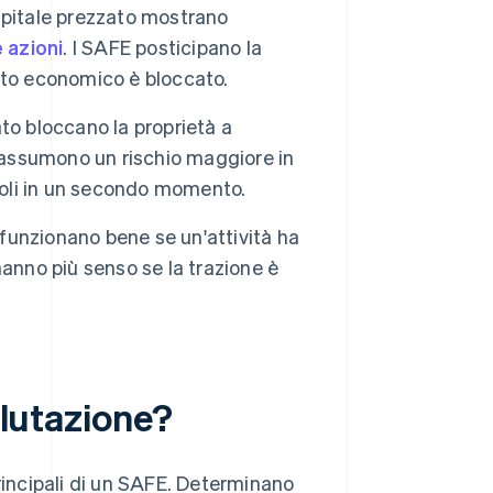
apitale prezzato mostrano
azioni
. I SAFE posticipano la
patto economico è bloccato.
zato bloccano la proprietà a
 si assumono un rischio maggiore in
evoli in un secondo momento.
 funzionano bene se un'attività ha
 hanno più senso se la trazione è
alutazione?
principali di un SAFE. Determinano