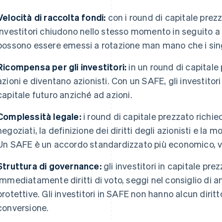
Velocità di raccolta fondi:
con i round di capitale prezz
investitori chiudono nello stesso momento in seguito a
possono essere emessi a rotazione man mano che i singo
Ricompensa per gli investitori:
in un round di capitale 
azioni e diventano azionisti. Con un SAFE, gli investitori
capitale futuro anziché ad azioni.
Complessità legale:
i round di capitale prezzato richie
negoziati, la definizione dei diritti degli azionisti e la mo
Un SAFE è un accordo standardizzato più economico, ve
Struttura di governance:
gli investitori in capitale p
immediatamente diritti di voto, seggi nel consiglio di 
protettive. Gli investitori in SAFE non hanno alcun dirit
conversione.