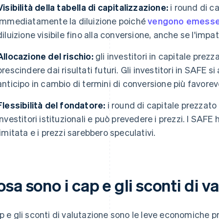
Visibilità della tabella di capitalizzazione:
i round di c
immediatamente la diluizione poiché
vengono emesse 
diluizione visibile fino alla conversione, anche se l'im
Allocazione del rischio:
gli investitori in capitale prez
prescindere dai risultati futuri. Gli investitori in SAFE
anticipo in cambio di termini di conversione più favor
Flessibilità del fondatore:
i round di capitale prezzato
investitori istituzionali e può prevedere i prezzi. I SAFE
limitata e i prezzi sarebbero speculativi.
sa sono i cap e gli sconti di v
ap e gli sconti di valutazione sono le leve economiche 