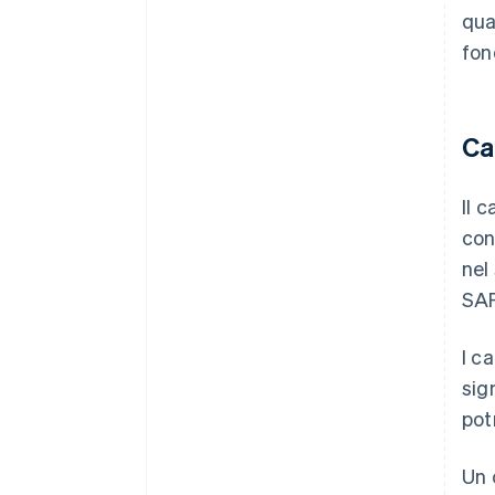
qua
fon
Ca
Il 
con
nel
SAF
I c
sig
pot
Un 