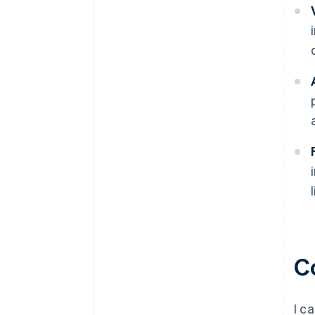
Co
I c