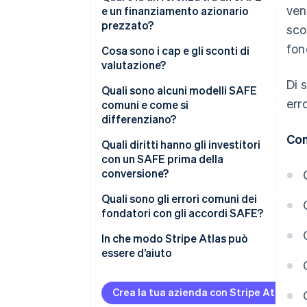
ven
e un finanziamento azionario
prezzato?
sco
fon
Cosa sono i cap e gli sconti di
valutazione?
Di 
Cap di valutazione
Quali sono alcuni modelli SAFE
err
comuni e come si
Sconti
differenziano?
Con
Cap e sconti di valutazione
Quali diritti hanno gli investitori
insieme
con un SAFE prima della
conversione?
Quali sono gli errori comuni dei
fondatori con gli accordi SAFE?
In che modo Stripe Atlas può
essere d’aiuto
Come presentare una richiesta
di costituzione su Atlas
Crea la tua azienda con Stripe Atlas