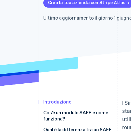
Crea la tua azienda con Stripe Atlas
Link
Pagamento accelerato
Financial Connections
Ultimo aggiornamento il giorno 1 giugn
Conti finanziari collegati
Introduzione
I S
sta
Cos’è un modulo SAFE e come
funziona?
uti
rou
Qual è la differenza tra un SAFE