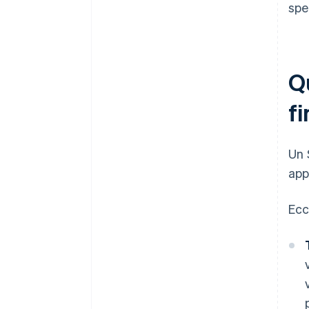
spe
Qu
f
Un 
app
Ecc