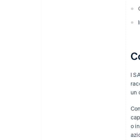
Raccolta fondi con i SAFE
Accettazione di pagamenti e
operazioni bancarie prima di
ricevere il codice EIN
Acquistare azioni da parte dei
fondatori senza versamento di
C
contanti
Presentare automaticamente la
dichiarazione fiscale 83(b)
I S
rac
Documenti legali aziendali con
idoneità globale
un 
50.000 $ in crediti per i partner e
Con
sconti
cap
o i
azi