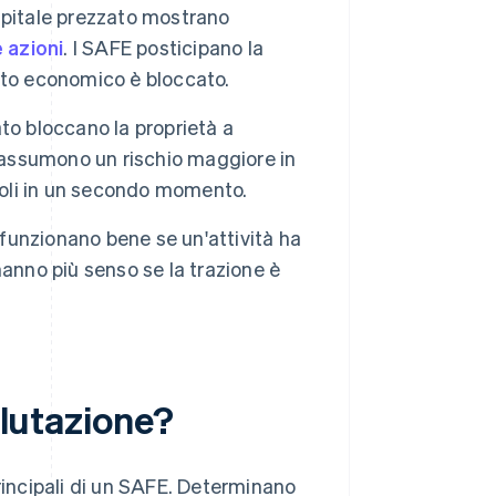
apitale prezzato mostrano
azioni
. I SAFE posticipano la
patto economico è bloccato.
zato bloccano la proprietà a
 si assumono un rischio maggiore in
evoli in un secondo momento.
 funzionano bene se un'attività ha
 hanno più senso se la trazione è
alutazione?
principali di un SAFE. Determinano