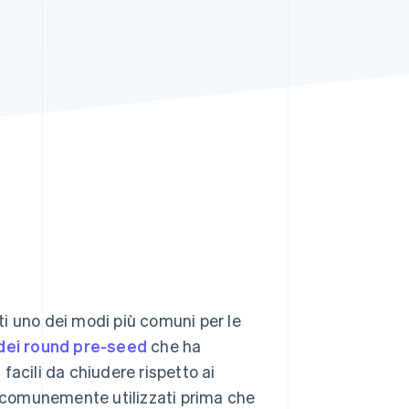
Stripe Sessions 2026
Scopri come Stripe sta
costruendo
l'infrastruttura
economica per l'IA.
Guarda ora
i uno dei modi più comuni per le
dei round pre-seed
che ha
 facili da chiudere rispetto ai
o comunemente utilizzati prima che