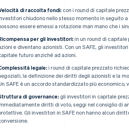
Velocità di raccolta fondi:
con i round di capitale prezz
investitori chiudono nello stesso momento in seguito a
possono essere emessi a rotazione man mano che i singo
Ricompensa per gli investitori:
in un round di capitale 
azioni e diventano azionisti. Con un SAFE, gli investitori
capitale futuro anziché ad azioni.
Complessità legale:
i round di capitale prezzato richie
negoziati, la definizione dei diritti degli azionisti e la mo
Un SAFE è un accordo standardizzato più economico, ve
Struttura di governance:
gli investitori in capitale p
immediatamente diritti di voto, seggi nel consiglio di 
protettive. Gli investitori in SAFE non hanno alcun dirit
conversione.