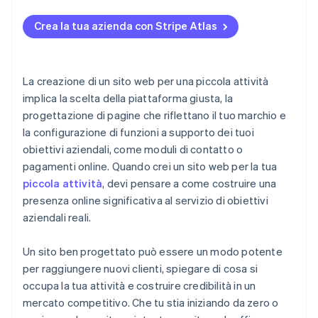
Assistenza clienti solida e reattiva
Registrazione su Atlas
Crea la tua azienda con Stripe Atlas
Accettazione di pagamenti e operazioni bancarie
prima dell’arrivo del tuo EIN
Acquisto di azioni senza contanti da parte del
La creazione di un sito web per una piccola attività
fondatore
implica la scelta della piattaforma giusta, la
progettazione di pagine che riflettano il tuo marchio e
Presentazione automatica della dichiarazione
la configurazione di funzioni a supporto dei tuoi
fiscale 83(b)
obiettivi aziendali, come moduli di contatto o
Documenti legali aziendali con idoneità globale
pagamenti online. Quando crei un sito web per la tua
piccola attività
, devi pensare a come costruire una
Un anno gratuito di Stripe Payments, più 50.000
presenza online significativa al servizio di obiettivi
USD in crediti e sconti offerti dai partner
aziendali reali.
Un sito ben progettato può essere un modo potente
per raggiungere nuovi clienti, spiegare di cosa si
occupa la tua attività e costruire credibilità in un
mercato competitivo. Che tu stia iniziando da zero o