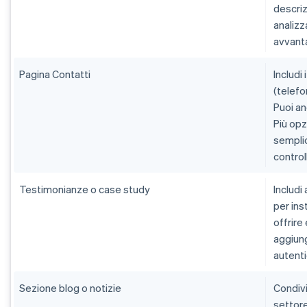
descrizi
analiz
avvanta
Pagina Contatti
Includi
(telefo
Puoi an
Più opz
semplic
control
Testimonianze o case study
Includi
per ins
offrire
aggiung
autenti
Sezione blog o notizie
Condivi
settore