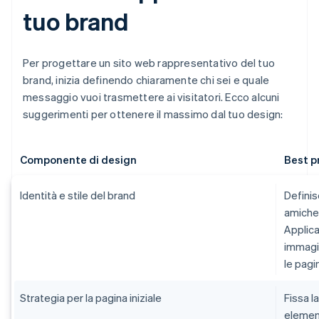
tuo brand
Per progettare un sito web rappresentativo del tuo
brand, inizia definendo chiaramente chi sei e quale
messaggio vuoi trasmettere ai visitatori. Ecco alcuni
suggerimenti per ottenere il massimo dal tuo design:
Componente di design
Best p
Identità e stile del brand
Definis
amichev
Applica
immagin
le pagi
Strategia per la pagina iniziale
Fissa l
element