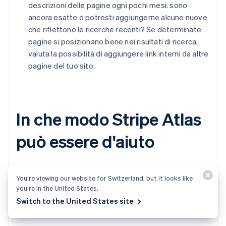
descrizioni delle pagine ogni pochi mesi: sono
ancora esatte o potresti aggiungerne alcune nuove
che riflettono le ricerche recenti? Se determinate
pagine si posizionano bene nei risultati di ricerca,
valuta la possibilità di aggiungere link interni da altre
pagine del tuo sito.
In che modo Stripe Atlas
può essere d'aiuto
Stripe Atlas
ti aiuta a costruire il fondamento legale
You’re viewing our website for Switzerland, but it looks like
della tua azienda: potrai così raccogliere fondi, aprire un
you’re in the United States.
conto bancario e accettare pagamenti entro due giorni
Switch to the United States site
lavorativi da qualsiasi parte del mondo.