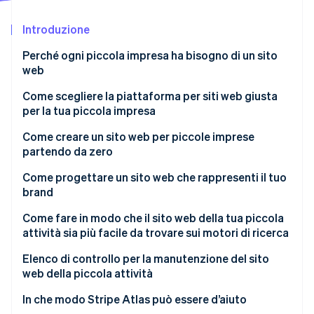
Radar
Introduzione
Prevenzione delle frodi
Ecosistema
Atlas
Perché ogni piccola impresa ha bisogno di un sito
Costituzione di start-up
Partner
web
Stripe App Marketplace
Climate
I siti web aiutano la tua attività a farsi scoprire
Come scegliere la piattaforma per siti web giusta
Rimozione del carbonio
per la tua piccola impresa
Identity
I siti web fungono da hub per la tua presenza online
Verifica online dell'identità
Scopo del sito web
Come creare un sito web per piccole imprese
I siti web migliorano la reputazione e la credibilità
partendo da zero
Opzioni e preferenze di design
I siti web ti consentono di mostrare il tuo brand e i
Come progettare un sito web che rappresenti il tuo
tuoi prodotti
Tipo di contenuti del sito web
brand
I siti web ti consentono di sfruttare l’ottimizzazione
Opzioni di vendita
Stripe Sessions 2026
Come fare in modo che il sito web della tua piccola
Scopri come Stripe sta costruendo l'infrastruttura economi
per i motori di ricerca
attività sia più facile da trovare sui motori di ricerca
Opzioni SEO
Guarda ora
Elenco di controllo per la manutenzione del sito
Capacità di espandersi con la tua attività
web della piccola attività
Esperienza ottimizzata per dispositivo mobile
In che modo Stripe Atlas può essere d’aiuto