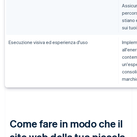
Assicur
percors
stiano 
sui tuoi
Esecuzione visiva ed esperienza d'uso
Impleme
all'ene
contemp
un'espe
consolid
marchi
Come fare in modo che il
sito web della tua piccola