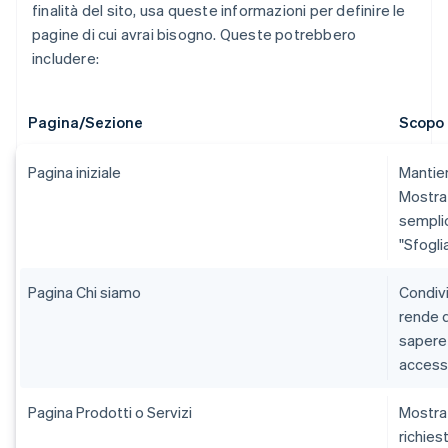
finalità del sito, usa queste informazioni per definire le
pagine di cui avrai bisogno. Queste potrebbero
includere:
Pagina/Sezione
Scopo 
Pagina iniziale
Mantien
Mostra a
semplic
"Sfoglia
Pagina Chi siamo
Condivi
rende d
sapere c
accessi
Pagina Prodotti o Servizi
Mostra c
richiest