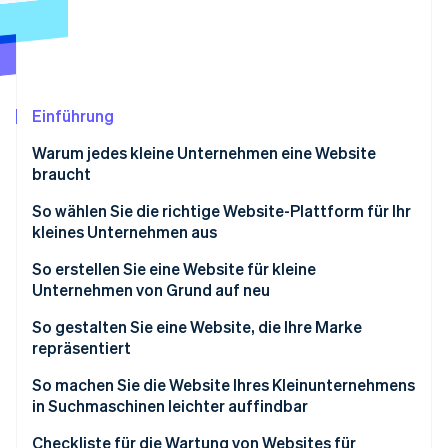
Betrugsprävention
Ecosystem
Atlas
Start-up-Gründung
Partner
Stripe App-Marktplatz
Climate
CO₂-Entnahme
Einführung
Identity
Warum jedes kleine Unternehmen eine Website
Online-Identitätsprüfung
braucht
Websites helfen, Ihr Unternehmen auffindbar zu
So wählen Sie die richtige Website-Plattform für Ihr
machen
kleines Unternehmen aus
Websites dienen als Zentrum für Ihre Online-
Zweck der Website
So erstellen Sie eine Website für kleine
Stripe-Sessions 2026
Erfahren Sie, wie Stripe Lösungen für die W
Präsenz
Unternehmen von Grund auf neu
Gestaltungsoptionen und Präferenzen
Jetzt ansehen
Websites stärken Reputation und Legitimität
So gestalten Sie eine Website, die Ihre Marke
Art der Website-Inhalte
repräsentiert
Websites ermöglichen es Ihnen, Ihre Marke und
Verkaufsoptionen
Produkte zu präsentieren
So machen Sie die Website Ihres Kleinunternehmens
in Suchmaschinen leichter auffindbar
SEO-Optionen
Websites ermöglichen Ihnen die Nutzung von
Suchmaschinenoptimierung
Checkliste für die Wartung von Websites für