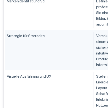
Markenidentität und Stil
Definie
profess
Sie ein
Bilder,
an, um 
Strategie für Startseite
Veranke
einem a
sicher,
intuiti
Produk
informi
Visuelle Ausführung und UX
Stellen
Energie
Layout 
Schaffe
Erlebni
Nutzern