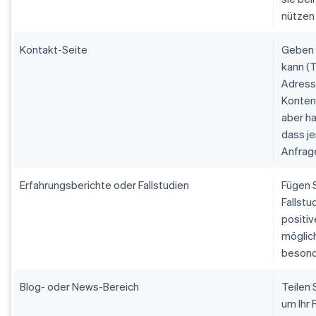
nützen
Kontakt-Seite
Geben S
kann (T
Adresse
Konten 
aber ha
dass j
Anfrage
Erfahrungsberichte oder Fallstudien
Fügen S
Fallstu
positi
möglich
besond
Blog- oder News-Bereich
Teilen
um Ihr