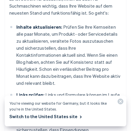
Suchmaschinen wichtig, dass Ihre Website auf dem
neuesten Stand und funktionsfähig ist. So geht's:
Inhalte aktualisieren:
Prüfen Sie Ihre Kernseiten
alle paar Monate, um Produkt- oder Servicedetails
zu aktualisieren, veraltete Fotos auszutauschen
und sicherzustellen, dass Ihre
Kontaktinformationen aktuell sind. Wenn Sie einen
Blog haben, achten Sie auf Konsistenz statt auf
Häufigkeit. Schon ein verlässlicher Beitrag pro
Monat kann dazu beitragen, dass Ihre Website aktiv
und relevant bleibt.
Links prüfen:
Links und Formulare können im Laufe
der Zeit kaputtgehen, insbesondere wenn Sie auf
You’re viewing our website for Germany, but it looks like
externe Websites verlinken. Klicken Sie regelmäßig
you’re in the United States.
durch Ihre Links, um sicherzustellen, dass sie noch
Switch to the United States site
aktiv sind, und überprüfen Sie Formulare, um
sicherzustellen, dass Einsendungen