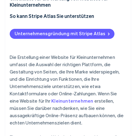
Fähigkeit, mit Ihrem Unternehmen zu skalieren
Kleinunternehmen
Für Mobilgeräte optimiertes Erlebnis
So kann Stripe Atlas Sie unterstützen
Robuster und reaktionsschneller Kundensupport
Bei Atlas eine Unternehmensgründung beantragen
Unternehmensgründung mit Stripe Atlas
Zahlungen und Bankgeschäfte vor Erhalt der EIN-
Nummer nutzen
Gründungsaktien ohne Einsatz eigener Mittel
Die Erstellung einer Website für Kleinunternehmen
erwerben
umfasst die Auswahl der richtigen Plattform, die
Gestaltung von Seiten, die Ihre Marke widerspiegeln,
Automatische Einreichung des 83(b)-
und die Einrichtung von Funktionen, die Ihre
Steuerformulars
Unternehmensziele unterstützen, wie etwa
Hochwertige rechtliche Unternehmensdokumente
Kontaktformulare oder Online-Zahlungen. Wenn Sie
eine Website für Ihr
Kleinunternehmen
erstellen,
Ein Jahr Stripe Payments kostenlos, plus
müssen Sie darüber nachdenken, wie Sie eine
Partnergutschriften und Rabatte im Wert von
50.000 USD
aussagekräftige Online-Präsenz aufbauen können, die
echten Unternehmenszielen dient.