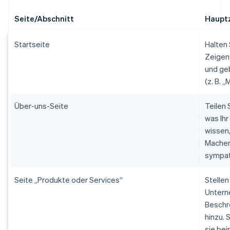
Seite/Abschnitt
Hauptz
Startseite
Halten 
Zeigen 
und geb
(z. B. 
Über-uns-Seite
Teilen 
was Ih
wissen
Machen 
sympat
Seite „Produkte oder Services“
Stellen
Untern
Beschr
hinzu. 
sie bei