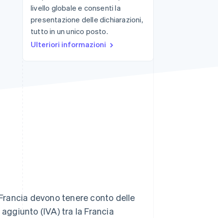
livello globale e consenti la
presentazione delle dichiarazioni,
tutto in un unico posto.
Stripe Sessions 2026
Scopri come Stripe sta
Ulteriori informazioni
costruendo
l'infrastruttura
economica per l'IA.
Guarda ora
n Francia devono tenere conto delle
 aggiunto (IVA) tra la Francia