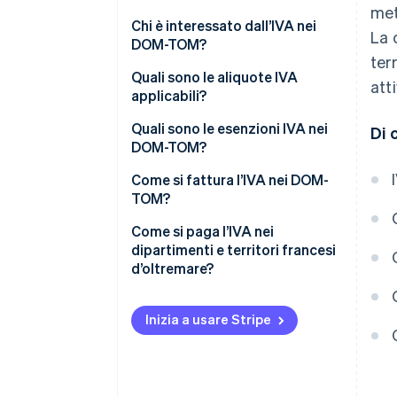
met
Chi è interessato dall’IVA nei
La 
DOM-TOM?
ter
Vendite di beni
Quali sono le aliquote IVA
att
applicabili?
Vendite di servizi business-to-
consumer (B2C)
Aliquota IVA standard nei DOM
Quali sono le esenzioni IVA nei
Di 
DOM-TOM?
Vendite di servizi business-to-
Aliquota IVA agevolata nei DOM
business (B2B)
Come si fattura l’IVA nei DOM-
Aliquote specifiche
TOM?
Dalla Francia metropolitana ai
Come si paga l’IVA nei
DOM-TOM
dipartimenti e territori francesi
d’oltremare?
Dai DOM-TOM alla Francia
metropolitana
Dichiarazioni francesi (Francia
metropolitana o DOM-TOM)
Inizia a usare Stripe
Dai DOM-TOM all’UE
Dichiarazioni per le vendite
Tra dipartimenti francesi
all’interno dell’UE
d’oltremare