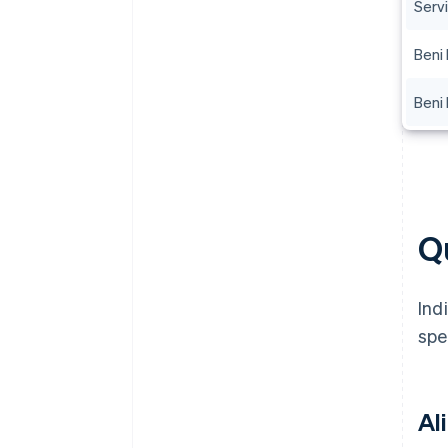
Serv
Beni
Beni
Qu
Ind
spe
Al