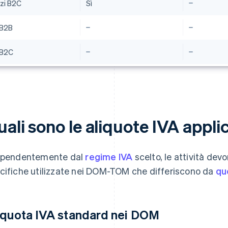
izi B2C
Sì
 B2B
 B2C
ali sono le aliquote IVA applic
ipendentemente dal
regime IVA
scelto, le attività dev
cifiche utilizzate nei DOM-TOM che differiscono da
qu
iquota IVA standard nei DOM