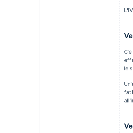
L'I
Ve
C'è
eff
le 
Un'
fat
all'
Ve