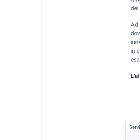
del
Ad 
dov
ser
in c
esa
L'a
Serv