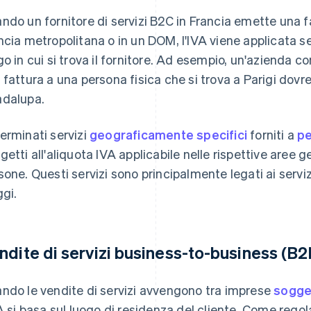
ndo un fornitore di servizi B2C in Francia emette una f
ncia metropolitana o in un DOM, l'IVA viene applicata se
go in cui si trova il fornitore. Ad esempio, un'azienda
 fattura a una persona fisica che si trova a Parigi dovre
dalupa.
erminati servizi
geograficamente specifici
forniti a
pe
getti all'aliquota IVA applicabile nelle rispettive aree ge
sone. Questi servizi sono principalmente legati ai serviz
ggi.
ndite di servizi business-to-business (B2
ndo le vendite di servizi avvengono tra imprese
sogge
VA si basa sul luogo di residenza del cliente. Come regola