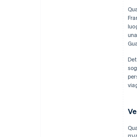
Qua
Fra
luo
una
Gua
Det
sog
per
via
Ve
Qua
l'I