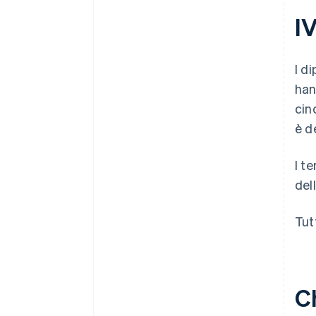
I
I d
han
cin
è d
I t
del
Tut
C