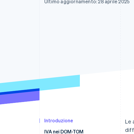
Ultimo aggiornamento: 28 aprile 2025
Link
Pagamento accelerato
Financial Connections
Conti finanziari collegati
Introduzione
Le 
dif
IVA nei DOM-TOM