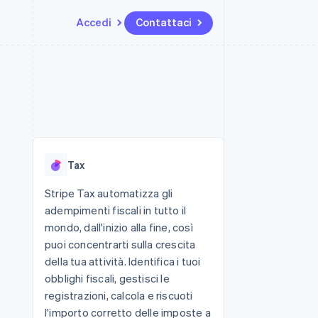
Accedi
Contattaci
Risorse
Ecosistema
Recapiti
me e marketplace
Altro
Integrazioni app
Partner
Contattaci
Product roadmap
ns
Esempi di codice
Stripe App Marketplace
Diventa nostro partner
Scopri cosa ti aspetta
 piattaforme
Blog per sviluppatori
ibero
Stato dell'API
Radar
Prevenzione delle frodi
Tax
Atlas
Costituzione di start-up
Stripe Tax automatizza gli
adempimenti fiscali in tutto il
Climate
Rimozione del carbonio
mondo, dall'inizio alla fine, così
puoi concentrarti sulla crescita
Identity
Verifica online dell'identità
della tua attività. Identifica i tuoi
obblighi fiscali, gestisci le
registrazioni, calcola e riscuoti
l'importo corretto delle imposte a