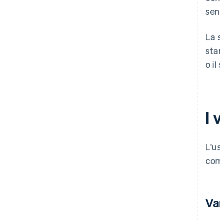
sen
La 
sta
o i
I 
L'u
com
Van