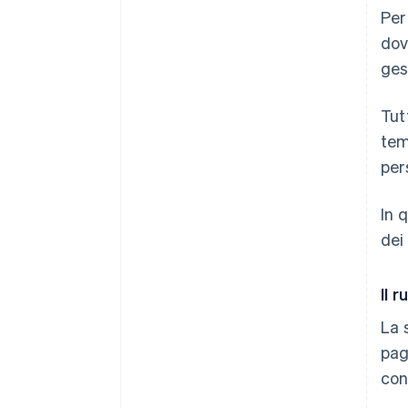
Per
dovu
ges
Tut
tem
per
In 
dei
Il 
La 
pag
con