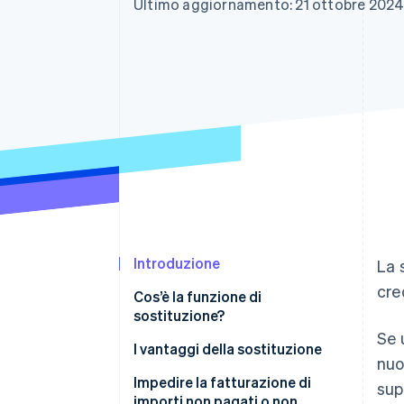
Ultimo aggiornamento: 21 ottobre 202
Link
Pagamento accelerato
Financial Connections
Conti finanziari collegati
Introduzione
La 
cre
Cos’è la funzione di
sostituzione?
Se 
I vantaggi della sostituzione
nuo
Vantaggi per i titolari di attività
Impedire la fatturazione di
sup
importi non pagati o non