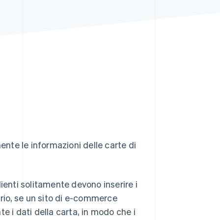
Stripe Sessions 2026
Scopri come Stripe sta
costruendo
l'infrastruttura
economica per l'IA.
Guarda ora
nte le informazioni delle carte di
ienti solitamente devono inserire i
ario, se un sito di e-commerce
e i dati della carta, in modo che i