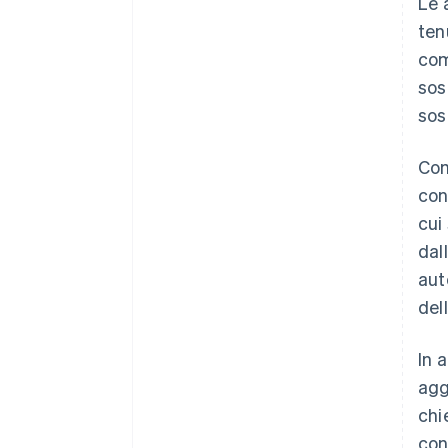
Le a
ten
com
sos
sos
Com
con
cui
dal
aut
del
In 
agg
chi
con