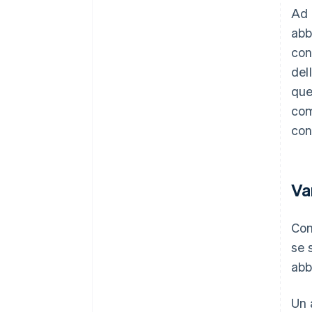
Ad 
abb
con
del
que
com
con
Va
Com
se 
abb
Un 