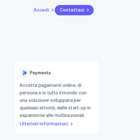
Accedi
Contattaci
Risorse
Ecosistema
Recapiti
me e marketplace
Altro
Integrazioni app
Partner
Contattaci
Product roadmap
ns
Esempi di codice
Stripe App Marketplace
Diventa nostro partner
Scopri cosa ti aspetta
 piattaforme
Blog per sviluppatori
ibero
Stato dell'API
Radar
Prevenzione delle frodi
Payments
Atlas
Costituzione di start-up
Accetta pagamenti online, di
persona e in tutto il mondo con
Climate
Rimozione del carbonio
una soluzione sviluppata per
qualsiasi attività, dalle start-up in
Identity
Verifica online dell'identità
espansione alle multinazionali.
Ulteriori informazioni