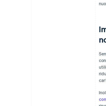
nuo
Im
no
Sen
con
uti
rid
car
Ino
con
rip