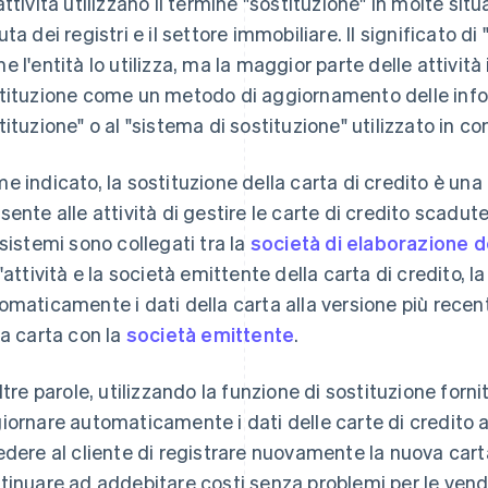
ttività utilizzano il termine "sostituzione" in molte situaz
uta dei registri e il settore immobiliare. Il significato d
e l'entità lo utilizza, ma la maggior parte delle attività
tituzione come un metodo di aggiornamento delle infor
tituzione" o al "sistema di sostituzione" utilizzato in con
e indicato, la sostituzione della carta di credito è una
sente alle attività di gestire le carte di credito scadute.
 sistemi sono collegati tra la
società di elaborazione 
l'attività e la società emittente della carta di credito, 
omaticamente i dati della carta alla versione più recent
la carta con la
società emittente
.
altre parole, utilizzando la funzione di sostituzione forn
iornare automaticamente i dati delle carte di credito a
edere al cliente di registrare nuovamente la nuova cart
tinuare ad addebitare costi senza problemi per le ven