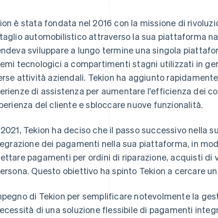
ion è stata fondata nel 2016 con la missione di rivoluzi
taglio automobilistico attraverso la sua piattaforma na
endeva sviluppare a lungo termine una singola piattafor
temi tecnologici a compartimenti stagni utilizzati in ge
erse attività aziendali. Tekion ha aggiunto rapidamente
erienze di assistenza per aumentare l'efficienza dei co
sperienza del cliente e sbloccare nuove funzionalità.
 2021, Tekion ha deciso che il passo successivo nella 
ntegrazione dei pagamenti nella sua piattaforma, in mo
ettare pagamenti per ordini di riparazione, acquisti di ve
persona. Questo obiettivo ha spinto Tekion a cercare un
mpegno di Tekion per semplificare notevolmente la ges
necessità di una soluzione flessibile di pagamenti integ