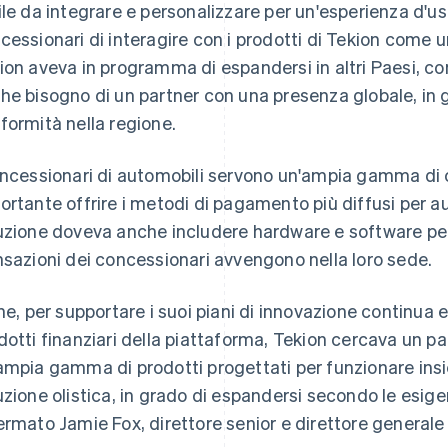
ile da integrare e personalizzare per un'esperienza d'u
cessionari di interagire con i prodotti di Tekion come 
ion aveva in programma di espandersi in altri Paesi, co
he bisogno di un partner con una presenza globale, in g
formità nella regione.
oncessionari di automobili servono un'ampia gamma di cl
ortante offrire i metodi di pagamento più diffusi per a
uzione doveva anche includere hardware e software per
nsazioni dei concessionari avvengono nella loro sede.
ine, per supportare i suoi piani di innovazione continua e
dotti finanziari della piattaforma, Tekion cercava un pa
ampia gamma di prodotti progettati per funzionare in
uzione olistica, in grado di espandersi secondo le esigen
ermato Jamie Fox, direttore senior e direttore generale 