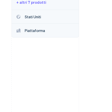
+ altri 7 prodotti
Stripe Sessions 2026
Stati Uniti
Scopri come Stripe sta
costruendo
Piattaforma
l'infrastruttura
economica per l'IA.
Guarda ora