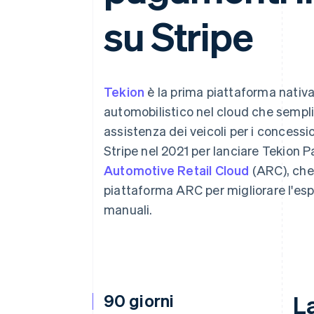
Link
su Stripe
Pagamento accelerato
Financial Connections
Conti finanziari collegati
Tekion
è la prima piattaforma nativa
automobilistico nel cloud che sempli
assistenza dei veicoli per i concessio
Stripe nel 2021 per lanciare Tekion P
Automotive Retail Cloud
(ARC), che 
piattaforma ARC per migliorare l'esp
manuali.
90 giorni
La