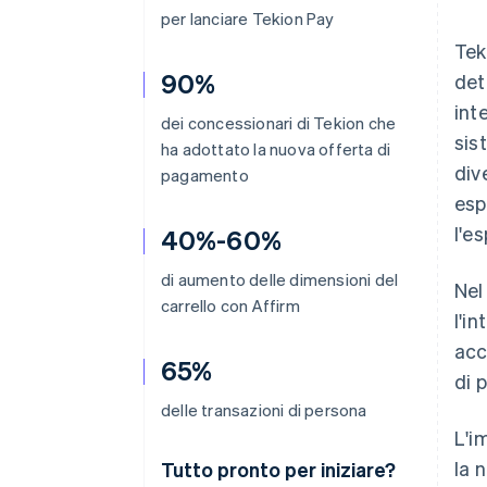
per lanciare Tekion Pay
Tek
90%
det
int
dei concessionari di Tekion che
sis
ha adottato la nuova offerta di
div
pagamento
esp
l'e
40%-60%
di aumento delle dimensioni del
Nel
carrello con Affirm
l'i
acc
65%
di 
delle transazioni di persona
L'i
la 
Tutto pronto per iniziare?