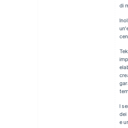
di 
Ino
un'
cen
Tek
imp
ela
cre
gar
tem
I s
dei
e u