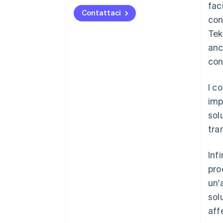
fac
Contattaci
con
Tek
anc
con
I c
imp
sol
tra
Inf
pro
un'
sol
aff