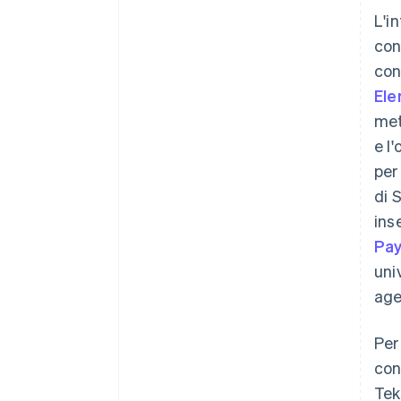
L'i
con
con
El
met
e l
per
di 
ins
Pay
uni
age
Per
con
Tek