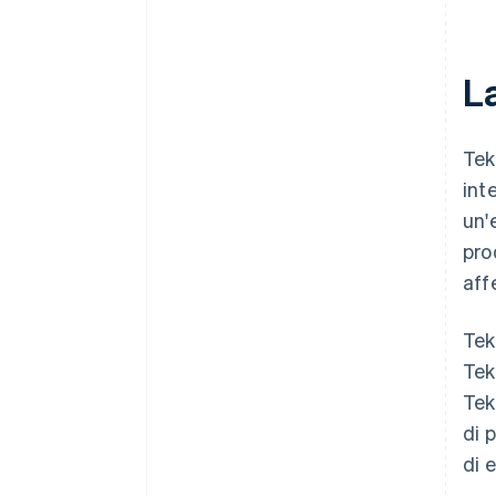
L
Tek
int
un'
pro
aff
Tek
Tek
Tek
di 
di 