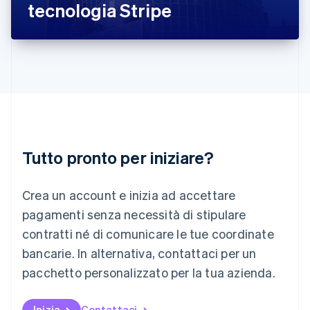
tecnologia Stripe
Lettonia
English
Liechtenstein
Deutsch
English
Lituania
English
Lussemburgo
Français
Deutsch
English
Malaysia
English
简体中文
Tutto pronto per iniziare?
Malta
English
Messico
Crea un account e inizia ad accettare
Español
English
Norvegia
pagamenti senza necessità di stipulare
English
contratti né di comunicare le tue coordinate
Nuova Zelanda
bancarie. In alternativa, contattaci per un
English
Paesi Bassi
pacchetto personalizzato per la tua azienda.
Nederlands
English
Polonia
English
Inizia
Contattaci