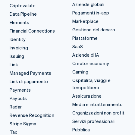
Aziende globali
Criptovalute
Pagamenti in-app
Data Pipeline
Marketplace
Elements
Gestione del denaro
Financial Connections
Piattaforme
Identity
SaaS
Invoicing
Aziende di IA
Issuing
Creator economy
Link
Gaming
Managed Payments
Ospitalità, viaggi e
Link di pagamento
tempo libero
Payments
Assicurazione
Payouts
Media e intrattenimento
Radar
Organizzazioni non profit
Revenue Recognition
Servizi professionali
Stripe Sigma
Pubblica
Tax