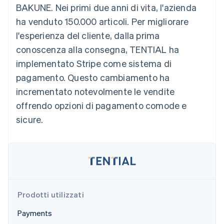
BAKUNE. Nei primi due anni di vita, l'azienda
Scopri cosa ti aspetta
ha venduto 150.000 articoli. Per migliorare
Radar
Ecosistema
Prevenzione delle frodi
l'esperienza del cliente, dalla prima
Partner
Atlas
conoscenza alla consegna, TENTIAL ha
Stripe App Marketplace
Costituzione di start-up
implementato Stripe come sistema di
Climate
pagamento. Questo cambiamento ha
Rimozione del carbonio
incrementato notevolmente le vendite
Identity
offrendo opzioni di pagamento comode e
Verifica online dell'identità
sicure.
Stripe Sessions 2026
Scopri come Stripe sta costruendo l'infrastruttura economi
Guarda ora
Prodotti utilizzati
Payments