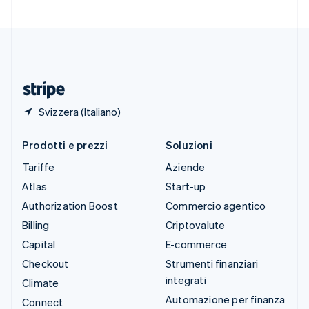
Svizzera
Deutsch
Français
Italiano
English
Thailandia
ไทย
English
Ungheria
English
Svizzera (Italiano)
Prodotti e prezzi
Soluzioni
Tariffe
Aziende
Atlas
Start-up
Authorization Boost
Commercio agentico
Billing
Criptovalute
Capital
E-commerce
Checkout
Strumenti finanziari
integrati
Climate
Automazione per finanza
Connect