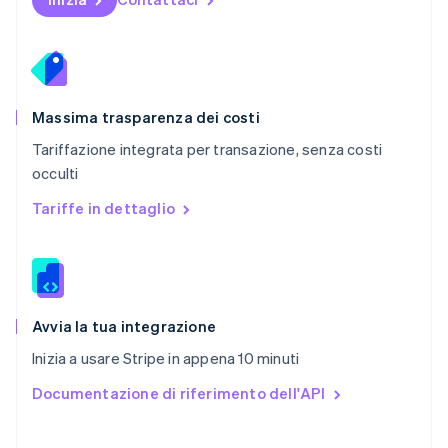
Portogallo
Português
English
RAS di Hong Kong, Cina
English
简体中文
Regno Unito
English
Massima trasparenza dei costi
Repubblica Ceca
Tariffazione integrata per transazione, senza costi
English
occulti
Romania
English
Tariffe in dettaglio
Singapore
English
简体中文
Slovacchia
English
Slovenia
English
Italiano
Avvia la tua integrazione
Spagna
Inizia a usare Stripe in appena 10 minuti
Español
English
Stati Uniti
Documentazione di riferimento dell'API
English
Español
简体中文
Svezia
Svenska
English