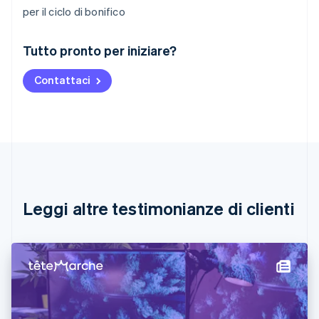
per il ciclo di bonifico
Australia
Tutto pronto per iniziare?
English
Austria
Contattaci
Deutsch
English
Belgio
Nederlands
Français
Deutsch
English
Brasile
Português
English
Bulgaria
English
Canada
English
Français
Leggi altre testimonianze di clienti
Cina continentale
简体中文
English
Cipro
English
Croazia
English
Italiano
Danimarca
English