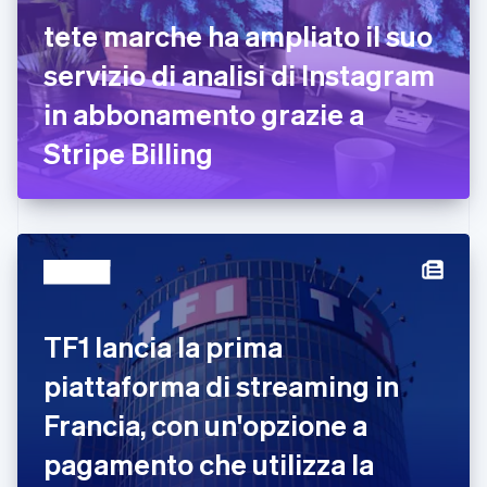
Emirati Arabi Uniti
tete marche ha ampliato il suo
English
Estonia
servizio di analisi di Instagram
English
in abbonamento grazie a
Finlandia
English
Svenska
Stripe Billing
Francia
Français
English
Germania
Deutsch
English
Giappone
日本語
English
Gibilterra
English
Grecia
TF1 lancia la prima
English
India
piattaforma di streaming in
English
Irlanda
Francia, con un'opzione a
English
pagamento che utilizza la
Italia
Italiano
English