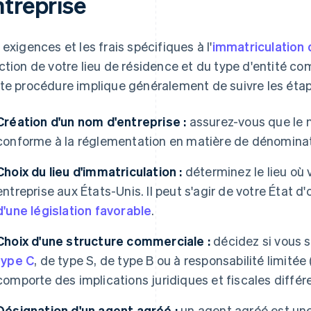
ntreprise
 exigences et les frais spécifiques à l'
immatriculation 
ction de votre lieu de résidence et du type d'entité c
te procédure implique généralement de suivre les éta
Création d'un nom d'entreprise :
assurez-vous que le n
conforme à la réglementation en matière de dénominat
Choix du lieu d'immatriculation :
déterminez le lieu où 
entreprise aux États-Unis. Il peut s'agir de votre État d
d'une législation favorable
.
Choix d'une structure commerciale :
décidez si vous 
type C
, de type S, de type B ou à responsabilité limitée
comporte des implications juridiques et fiscales différ
Désignation d'un agent agréé :
un agent agréé est une