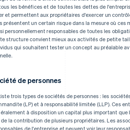
tous les bénéfices et de toutes les dettes de l'entrepri
er et permettent aux propriétaires d'exercer un contrôl
es présentent un certain risque dans la mesure où ces 
si personnellement responsables de toutes les obligatio
te structure convient mieux aux activités de petite taill
ividus qui souhaitent tester un concept au préalable av
melle.
ciété de personnes
existe trois types de sociétés de personnes : les société
mandite (LP) et à responsabilité limitée (LLP). Ces enti
éralement à disposition un capital plus important que l
t de la contribution de plusieurs propriétaires. Les ass
ponsables de l'entreprise et peuvent voir leur responsa