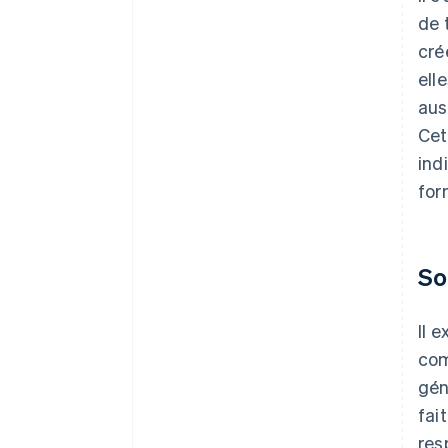
de 
cré
ell
aus
Cet
ind
for
So
Il 
com
gén
fai
res