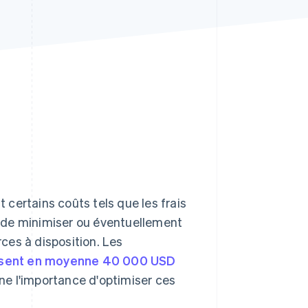
Stripe Sessions 2026
Découvrez comment
Stripe construit
l’infrastructure
économique de l’IA.
Regarder la vidéo
certains coûts tels que les frais
rs de minimiser ou éventuellement
ces à disposition. Les
sent en moyenne 40 000 USD
gne l'importance d'optimiser ces