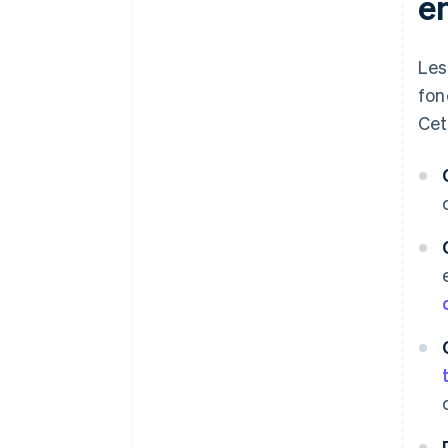
e
Documents juridiques
d’entreprise de classe mondiale
Les
Une année gratuite de Stripe
fon
Payments, plus de 50 000 $ en
crédits et remises partenaires
Cet