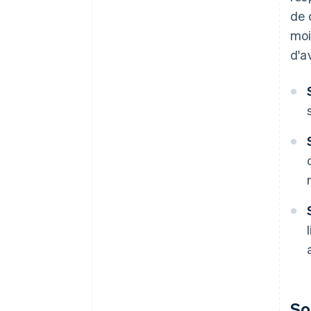
de 
moi
d'a
So