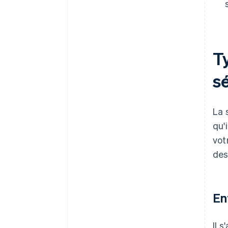
Ty
s
La 
qu'
vot
des
En
Il 