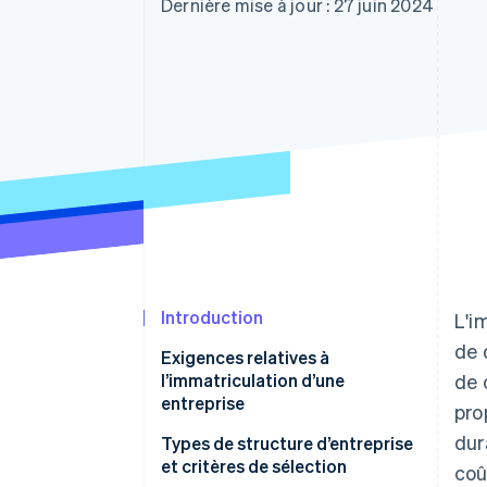
Authorization Boost
Dernière mise à jour : 27 juin 2024
Acceptation optimisée
Link
Paiements accélérés
Financial Connections
Comptes financiers associés
Introduction
L'i
de 
Exigences relatives à
l’immatriculation d’une
de 
entreprise
pro
dur
Types de structure d’entreprise
et critères de sélection
coû