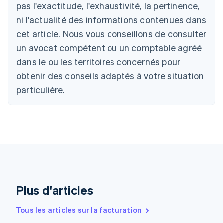
pas l'exactitude, l'exhaustivité, la pertinence,
English
Autriche
ni l'actualité des informations contenues dans
Deutsch
English
cet article. Nous vous conseillons de consulter
Belgique
un avocat compétent ou un comptable agréé
Nederlands
Français
Deutsch
English
Brésil
dans le ou les territoires concernés pour
Português
English
obtenir des conseils adaptés à votre situation
Bulgarie
English
particulière.
Canada
English
Français
Chine continentale
简体中文
English
Chypre
English
Croatie
English
Italiano
Danemark
English
Plus d'articles
Émirats arabes unis
English
Tous les articles sur la facturation
Espagne