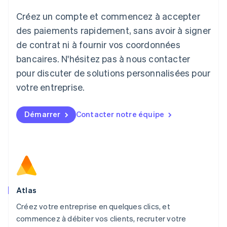
日本語
English
Créez un compte et commencez à accepter
Lettonie
English
des paiements rapidement, sans avoir à signer
Liechtenstein
de contrat ni à fournir vos coordonnées
Deutsch
English
Lituanie
bancaires. N'hésitez pas à nous contacter
English
pour discuter de solutions personnalisées pour
Luxembourg
votre entreprise.
Français
Deutsch
English
Malaisie
English
简体中文
Démarrer
Contacter notre équipe
Malte
English
Mexique
Español
English
Norvège
English
Nouvelle-Zélande
English
Atlas
Pays-Bas
Créez votre entreprise en quelques clics, et
Nederlands
English
commencez à débiter vos clients, recruter votre
Pologne