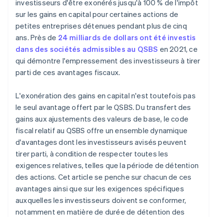
investisseurs d'être exonérés jusqu'à 100 % de l'impôt
sur les gains en capital pour certaines actions de
Une année gratuite d’utilisation de Stripe Payments,
petites entreprises détenues pendant plus de cinq
plus 50 000 dollars de crédits et de remises chez
nos partenaires
ans. Près de
24 milliards de dollars ont été investis
dans des sociétés admissibles au QSBS
en 2021, ce
qui démontre l'empressement des investisseurs à tirer
parti de ces avantages fiscaux.
L'exonération des gains en capital n'est toutefois pas
le seul avantage offert par le QSBS. Du transfert des
gains aux ajustements des valeurs de base, le code
fiscal relatif au QSBS offre un ensemble dynamique
d'avantages dont les investisseurs avisés peuvent
tirer parti, à condition de respecter toutes les
exigences relatives, telles que la période de détention
des actions. Cet article se penche sur chacun de ces
avantages ainsi que sur les exigences spécifiques
auxquelles les investisseurs doivent se conformer,
notamment en matière de durée de détention des