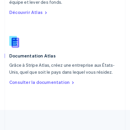
English
équipe et lever des fonds.
Portugal
Découvrir Atlas
Português
English
RAS de Hong Kong, Chine
English
简体中文
République tchèque
English
Roumanie
English
Documentation Atlas
Royaume-Uni
English
Grâce à Stripe Atlas, créez une entreprise aux États-
Singapour
Unis, quel que soit le pays dans lequel vous résidez.
English
简体中文
Slovaquie
Consulter la documentation
English
Slovénie
English
Italiano
Suède
Svenska
English
Suisse
Deutsch
Français
Italiano
English
Thaïlande