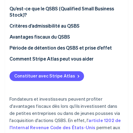
Commerce de détail
État des API
Atlas
Qu’est-ce que le QSBS (Qualified Small Business
Constitution d'une entreprise
Stock)?
Climate
Élimination du carbone
Critères d’admissibilité au QSBS
Écosystème
Identity
Avantages fiscaux du QSBS
Partenaires
Vérification de l'identité
Stripe App Marketplace
Exonération de l’impôt sur les gains en capital
Période de détention des QSBS et prise d’effet
Transfert des gains en franchise d’impôt
Comment Stripe Atlas peut vous aider
Majoration de la valeur de base
Faire une demande auprès d’Atlas
Stripe Sessions 2026
Constituer avec Stripe Atlas
Découvrez comment Stripe construit l’infrastructure écon
Avantages fiscaux au niveau des États
Accepter des paiements et effectuer des
l’IA.
opérations bancaires avant l’arrivée de votre EIN
Regarder
Limitation du montant imposable
Achat d’actions dématérialisé par les fondateurs
Fondateurs et investisseurs peuvent profiter
d'avantages fiscaux dès lors qu'ils investissent dans
Déclaration fiscale automatique au titre de
de petites entreprises ou dans de jeunes pousses via
l’article 83(b)
l'acquisition d'actions QSBS. En effet, l'
article 1202 de
Documents juridiques d’entreprise de classe
l'Internal Revenue Code des États-Unis
permet aux
mondiale