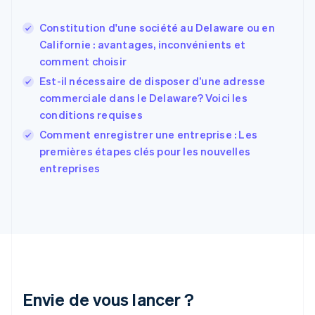
Español
English
Estonie
Constitution d'une société au Delaware ou en
English
Californie : avantages, inconvénients et
États-Unis
comment choisir
English
Español
简体中文
Finlande
Est-il nécessaire de disposer d’une adresse
English
Svenska
commerciale dans le Delaware? Voici les
France
conditions requises
Français
English
Comment enregistrer une entreprise : Les
Gibraltar
English
premières étapes clés pour les nouvelles
Grèce
entreprises
English
Hongrie
English
Inde
English
Irlande
English
Italie
Italiano
English
Envie de vous lancer ?
Japon