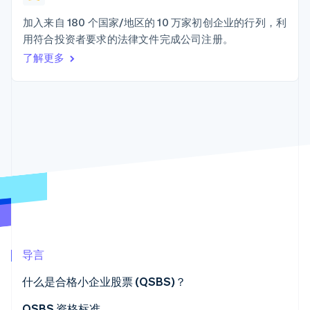
Authorization
Stripe Sigma
产品路线图
SaaS
Boost
自定义报告
Sessions 年度大会
加入来自 180 个国家/地区的 10 万家初创企业的行列，利
支付成功率优
Data Pipeline
招聘
用符合投资者要求的法律文件完成公司注册。
化
数据同步
资讯中心
Link
资源
了解更多
Stripe Press
加速结账
按行业
应用集成
AI 企业
代码示例
创作者经济
开发者博客
联系
游戏
API 状态
更多
酒店、旅游与休闲
联系销售
Product roadmap
保险
成为合作伙伴
了解未来规划
媒体与娱乐
非营利组织
Radar
专业服务
欺诈防范
公共部门
Atlas
零售
初创企业注册
Climate
碳移除
导言
生态系统
什么是合格小企业股票 (QSBS)？
合作伙伴
Stripe App Marketplace
QSBS 资格标准