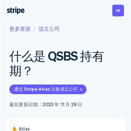
更多资源
设立公司
按企业阶段
文档
学习
支付
营收
资金管
平台
理
易市
大型企业
Stripe 文档
博客
Payments
Billing
初创企业
API 参考文档
客户案例
什么是 QSBS 持有
在线支付
经常性收入
Global
Conn
库与 SDK
指南
Payment links
Metronome
Payouts
Stripe Apps
按用量计费
平台
期？
无代码支付
Subscriptions
向第三
按应用场景
Checkout
方打款
支持
预构建支付界
订阅管理
Crypto
指南
智能体商务
面
Invoicing
钱包、
加密货币
获取支持
一次性或定期
Elements
通过 Stripe Atlas 注册成立公司
稳定币
电子商务
接受线上付款
托管支持方案
灵活的 UI 组件
账单
发行和
嵌入式金融
实施预置结账流程
专业服务
Payment
Tax
发卡基
财务自动化
构建平台或交易市场
最后更新日期：2023 年 11 月 29 日
methods
销售税和增值
础设施
全球化企业
管理订阅
接入 125+ 种支
税自动化
应用内支付
提供按用量计费
付方式
Revenue
交易市场
发行稳定币支持的支付卡
Terminal
Recognition
公司
资金管理
通过智能体配置和管理服
线下支付
会计自动化
Atlas
平台
务