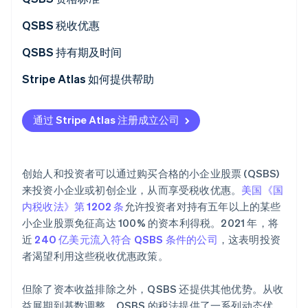
Stripe Sessions 2026
QSBS 税收优惠
了解 Stripe 如何为 AI 构建经济基础设施。
立即观看
免征资本利得税
QSBS 持有期及时间
通过展期递延收益
Stripe Atlas 如何提供帮助
基数递增
申请使用 Atlas 注册公司
通过 Stripe Atlas 注册成立公司
州税收优惠
在获取雇主识别号 (EIN) 前开通收款和银行服务
应税金额限制
无现金创始人股权认购
创始人和投资者可以通过购买合格的小企业股票 (QSBS)
自动提交 83 (b) 税务申报
来投资小企业或初创企业，从而享受税收优惠。
美国《国
内税收法》第 1202 条
允许投资者对持有五年以上的某些
全球顶尖水准的公司法律文件
小企业股票免征高达 100% 的资本利得税。2021 年，将
Stripe Payments 服务首年免费，更享价值 5 万美元的
近
240 亿美元流入符合 QSBS 条件的公司
，这表明投资
合作伙伴专属优惠与折扣
者渴望利用这些税收优惠政策。
但除了资本收益排除之外，QSBS 还提供其他优势。从收
益展期到基数调整，QSBS 的税法提供了一系列动态优