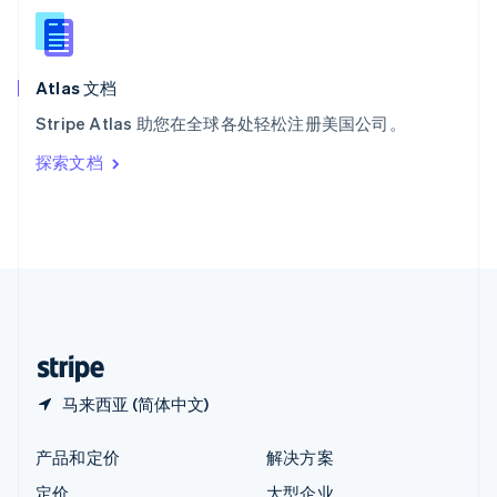
新西兰
English
匈牙利
English
Atlas 文档
意大利
Stripe Atlas 助您在全球各处轻松注册美国公司。
Italiano
English
印度
探索文档
English
英国
English
直布罗陀
English
中国内地
简体中文
English
中国香港特别行政区
English
简体中文
马来西亚 (简体中文)
产品和定价
解决方案
定价
大型企业