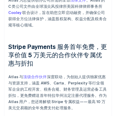
Atlas 为您提供创办公司所需的全部
法律文件
。Atlas 的
C 类公司文件由全球顶尖风投律所美国科律律师事务所
Cooley
联合设计，旨在助您立即启动融资，并确保公司
获得全方位法律保护，涵盖股权架构、权益分配及税务合
规等核心领域。
Stripe Payments 服务首年免费，更
享价值 5 万美元的合作伙伴专属优
惠与折扣
阿联酋
English
Atlas 与
顶级合作伙伴
深度联动，为创始人提供独家优惠
爱尔兰
与资源支持，涵盖 AWS、Carta、Perplexity 等行业领
English
爱沙尼亚
军企业的工程开发、税务合规、财务管理及运营必备工具
English
折扣，更免费赠送首年特拉华州法定注册代理服务。作为
奥地利
Atlas 用户，您还将解锁 Stripe 专属权益——最高 10 万
Deutsch
English
美元交易额的全年免费支付处理服务。
澳大利亚
English