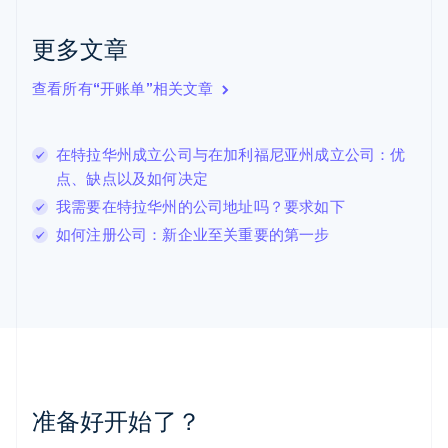
克罗地亚
English
Italiano
更多文章
拉脱维亚
English
查看所有“开账单”相关文章
立陶宛
English
列支敦士登
在特拉华州成立公司与在加利福尼亚州成立公司：优
Deutsch
English
卢森堡
点、缺点以及如何决定
Français
Deutsch
English
我需要在特拉华州的公司地址吗？要求如下
罗马尼亚
如何注册公司：新企业至关重要的第一步
English
马尔他
English
马来西亚
English
简体中文
美国
English
Español
简体中文
墨西哥
Español
English
准备好开始了？
挪威
English