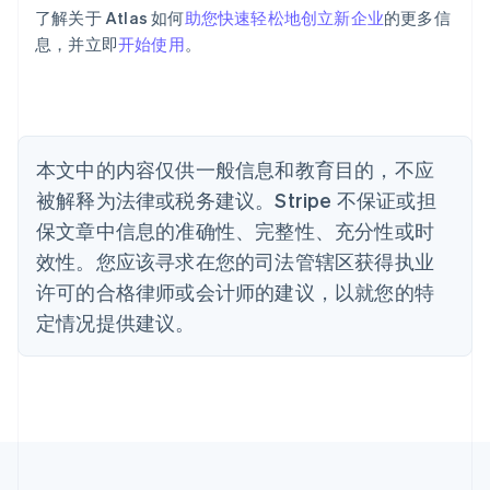
巴西
了解关于 Atlas 如何
助您快速轻松地创立新企业
的更多信
Português
English
息，并立即
开始使用
。
保加利亚
English
比利时
Nederlands
Français
Deutsch
English
波兰
本文中的内容仅供一般信息和教育目的，不应
English
丹麦
被解释为法律或税务建议。Stripe 不保证或担
English
保文章中信息的准确性、完整性、充分性或时
德国
效性。您应该寻求在您的司法管辖区获得执业
Deutsch
English
法国
许可的合格律师或会计师的建议，以就您的特
Français
English
定情况提供建议。
芬兰
English
Svenska
荷兰
Nederlands
English
加拿大
English
Français
捷克
English