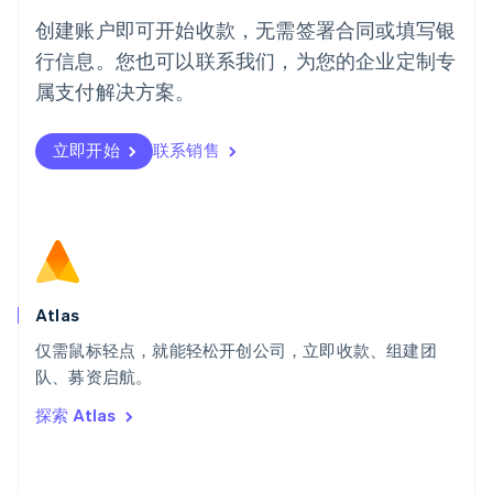
葡萄牙
创建账户即可开始收款，无需签署合同或填写银
Português
English
行信息。您也可以联系我们，为您的企业定制专
日本
日本語
English
属支付解决方案。
瑞典
Svenska
English
瑞士
立即开始
联系销售
Deutsch
Français
Italiano
English
塞浦路斯
English
斯洛伐克
English
斯洛文尼亚
English
Italiano
Atlas
泰国
ไทย
English
仅需鼠标轻点，就能轻松开创公司，立即收款、组建团
希腊
队、募资启航。
English
探索 Atlas
西班牙
Español
English
新加坡
English
简体中文