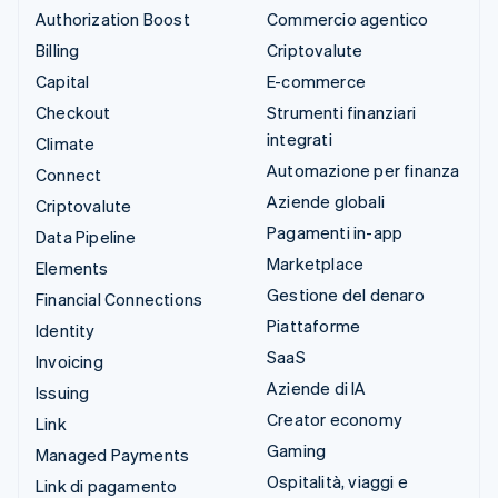
Authorization Boost
Commercio agentico
Billing
Criptovalute
Capital
E-commerce
Checkout
Strumenti finanziari
integrati
Climate
Automazione per finanza
Connect
Aziende globali
Criptovalute
Pagamenti in-app
Data Pipeline
Marketplace
Elements
Gestione del denaro
Financial Connections
Piattaforme
Identity
SaaS
Invoicing
Aziende di IA
Issuing
Creator economy
Link
Gaming
Managed Payments
Ospitalità, viaggi e
Link di pagamento