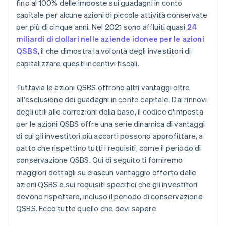
fino al 100% delle imposte sui guadagni in conto
capitale per alcune azioni di piccole attività conservate
Un anno gratuito di Stripe Payments, più 50.000
per più di cinque anni. Nel 2021 sono affluiti quasi
24
USD in crediti e sconti offerti dai partner
miliardi di dollari nelle aziende idonee per le azioni
QSBS
, il che dimostra la volontà degli investitori di
capitalizzare questi incentivi fiscali.
Tuttavia le azioni QSBS offrono altri vantaggi oltre
all'esclusione dei guadagni in conto capitale. Dai rinnovi
degli utili alle correzioni della base, il codice d'imposta
per le azioni QSBS offre una serie dinamica di vantaggi
di cui gli investitori più accorti possono approfittare, a
patto che rispettino tutti i requisiti, come il periodo di
conservazione QSBS. Qui di seguito ti forniremo
maggiori dettagli su ciascun vantaggio offerto dalle
azioni QSBS e sui requisiti specifici che gli investitori
devono rispettare, incluso il periodo di conservazione
QSBS. Ecco tutto quello che devi sapere.