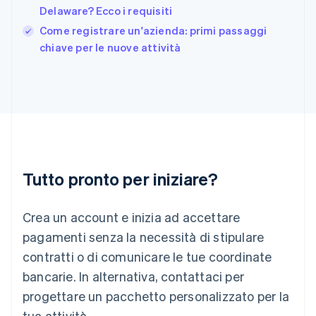
English
Delaware? Ecco i requisiti
Grecia
English
Come registrare un'azienda: primi passaggi
India
chiave per le nuove attività
English
Irlanda
English
Italia
Italiano
English
Lettonia
English
Liechtenstein
Deutsch
English
Tutto pronto per iniziare?
Lituania
English
Crea un account e inizia ad accettare
Lussemburgo
Français
Deutsch
English
pagamenti senza la necessità di stipulare
Malaysia
contratti o di comunicare le tue coordinate
English
简体中文
Malta
bancarie. In alternativa, contattaci per
English
progettare un pacchetto personalizzato per la
Messico
tua attività.