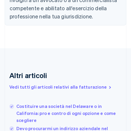
English
Français
Cina continentale
competente e abilitato all'esercizio della
简体中文
English
professione nella tua giurisdizione.
Cipro
English
Croazia
English
Italiano
Danimarca
English
Emirati Arabi Uniti
English
Estonia
English
Altri articoli
Finlandia
English
Svenska
Vedi tutti gli articoli relativi alla fatturazione
Francia
Français
English
Germania
Costituire una società nel Delaware o in
Deutsch
English
California: pro e contro di ogni opzione e come
Giappone
日本語
English
scegliere
Gibilterra
Devo procurarmi un indirizzo aziendale nel