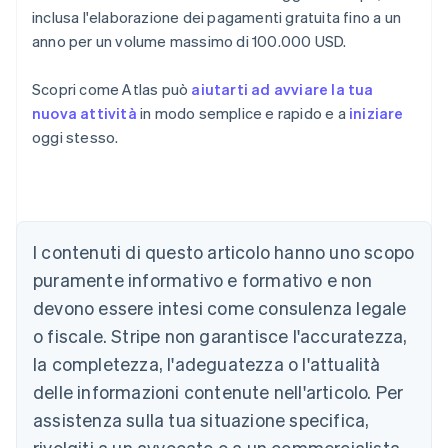
inclusa l'elaborazione dei pagamenti gratuita fino a un
anno per un volume massimo di 100.000 USD.
Scopri come Atlas può
aiutarti ad avviare la tua
nuova attività
in modo semplice e rapido e a
iniziare
oggi stesso.
Australia
I contenuti di questo articolo hanno uno scopo
English
Austria
puramente informativo e formativo e non
Deutsch
English
devono essere intesi come consulenza legale
Belgio
Nederlands
Français
Deutsch
English
o fiscale. Stripe non garantisce l'accuratezza,
Brasile
la completezza, l'adeguatezza o l'attualità
Português
English
Bulgaria
delle informazioni contenute nell'articolo. Per
English
assistenza sulla tua situazione specifica,
Canada
rivolgiti a un avvocato o a un commercialista