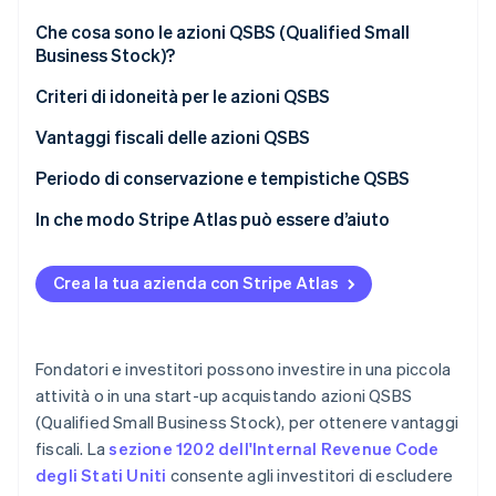
Radar
Che cosa sono le azioni QSBS (Qualified Small
Prevenzione delle frodi
Business Stock)?
Ecosistema
Atlas
Criteri di idoneità per le azioni QSBS
Costituzione di start-up
Partner
Stripe App Marketplace
Climate
Vantaggi fiscali delle azioni QSBS
Rimozione del carbonio
Esclusione dell’imposta sui guadagni in conto
Periodo di conservazione e tempistiche QSBS
Identity
capitale
Verifica online dell'identità
In che modo Stripe Atlas può essere d’aiuto
Differimento dell’utile tramite rinnovo
Registrazione su Atlas
Maggiorazione della base
Crea la tua azienda con Stripe Atlas
Accettazione di pagamenti e operazioni bancarie
Vantaggi fiscali statali
prima dell’arrivo del tuo EIN
Stripe Sessions 2026
Scopri come Stripe sta costruendo l'infrastruttura economi
Limite sull’importo soggetto a tassazione
Acquisto di azioni senza contanti da parte del
Fondatori e investitori possono investire in una piccola
Guarda ora
fondatore
attività o in una start-up acquistando azioni QSBS
(Qualified Small Business Stock), per ottenere vantaggi
Presentazione automatica della dichiarazione
fiscali. La
sezione 1202 dell'Internal Revenue Code
fiscale 83(b)
degli Stati Uniti
consente agli investitori di escludere
Documenti legali aziendali con idoneità globale