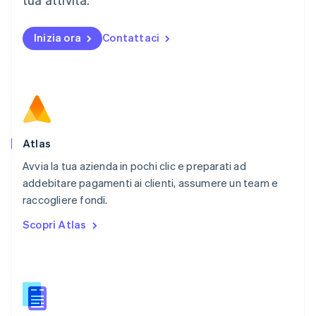
Español
English
Norvegia
English
Inizia ora
Contattaci
Nuova Zelanda
English
Paesi Bassi
Nederlands
English
Polonia
English
Portogallo
Português
English
Atlas
RAS di Hong Kong, Cina
Avvia la tua azienda in pochi clic e preparati ad
English
简体中文
addebitare pagamenti ai clienti, assumere un team e
Regno Unito
English
raccogliere fondi.
Repubblica Ceca
Scopri Atlas
English
Romania
English
Singapore
English
简体中文
Slovacchia