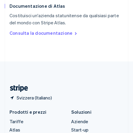
English
Documentazione di Atlas
Slovenia
English
Italiano
Costituisci un'azienda statunitense da qualsiasi parte
Spagna
del mondo con Stripe Atlas.
Español
English
Stati Uniti
Consulta la documentazione
English
Español
简体中文
Svezia
Svenska
English
Svizzera
Deutsch
Français
Italiano
English
Thailandia
ไทย
English
Ungheria
English
Svizzera (Italiano)
Prodotti e prezzi
Soluzioni
Tariffe
Aziende
Atlas
Start-up