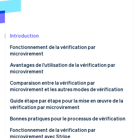
Commerce de détail
État des API
Atlas
Constitution d'une entreprise
Climate
Élimination du carbone
Écosystème
Introduction
Identity
Partenaires
Vérification de l'identité
Stripe App Marketplace
Fonctionnement de la vérification par
microvirement
Avantages de l’utilisation de la vérification par
microvirement
Stripe Sessions 2026
Comparaison entre la vérification par
Découvrez comment Stripe construit l’infrastructure écon
l’IA.
microvirement et les autres modes de vérification
Regarder
Microvirements
Guide étape par étape pour la mise en œuvre de la
vérification par microvirement
Vérification instantanée de compte (IAV) au moyen
des identifiants de connexion
Collecte des renseignements sur le compte
Bonnes pratiques pour le processus de vérification
bancaire
Intégration de l’API de la banque
Expérience utilisateur
Fonctionnement de la vérification par
Lancement des microvirements
microvirement avec Stripe