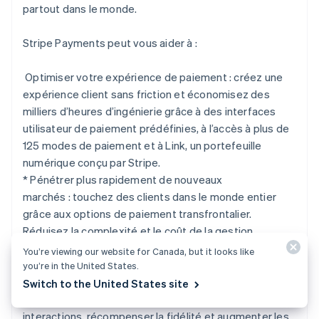
partout dans le monde.
Stripe Payments peut vous aider à :
Optimiser votre expérience de paiement :
créez une
expérience client sans friction et économisez des
milliers d’heures d’ingénierie grâce à des interfaces
utilisateur de paiement prédéfinies, à l’accès à plus de
125 modes de paiement et à Link, un portefeuille
numérique conçu par Stripe.
*
Pénétrer plus rapidement de nouveaux
marchés :
touchez des clients dans le monde entier
grâce aux options de paiement transfrontalier.
Réduisez la complexité et le coût de la gestion
multidevises dans 195 pays et plus de 135 devises.
You’re viewing our website for Canada, but it looks like
*
Unifier les paiements en personne et en ligne :
créez
you’re in the United States.
une expérience de commerce unifiée sur les canaux en
Switch to the United States site
ligne et en personne pour personnaliser les
interactions, récompenser la fidélité et augmenter les