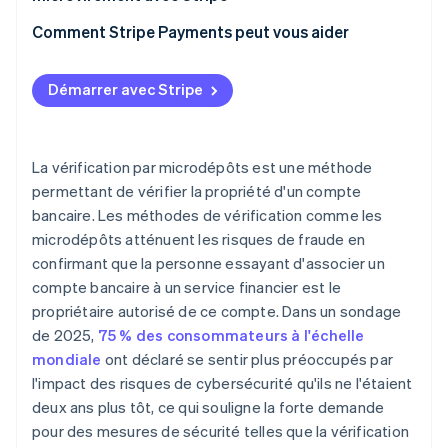
Chèques prévalidés ou prénotés
Sécurité
Avis aux utilisateurs
Comment Stripe Payments peut vous aider
Vérifications de crédit
Service à la clientèle
Vérification du montant des dépôts
Démarrer avec Stripe
Confirmation et activation
La vérification par microdépôts est une méthode
permettant de vérifier la propriété d'un compte
bancaire. Les méthodes de vérification comme les
microdépôts atténuent les risques de fraude en
confirmant que la personne essayant d'associer un
compte bancaire à un service financier est le
propriétaire autorisé de ce compte. Dans un sondage
de 2025,
75 % des consommateurs à l'échelle
mondiale
ont déclaré se sentir plus préoccupés par
l'impact des risques de cybersécurité qu'ils ne l'étaient
deux ans plus tôt, ce qui souligne la forte demande
pour des mesures de sécurité telles que la vérification