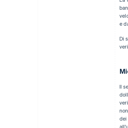
ban
vel
e da
Di 
veri
Mi
Il 
dol
ver
non
dei
all