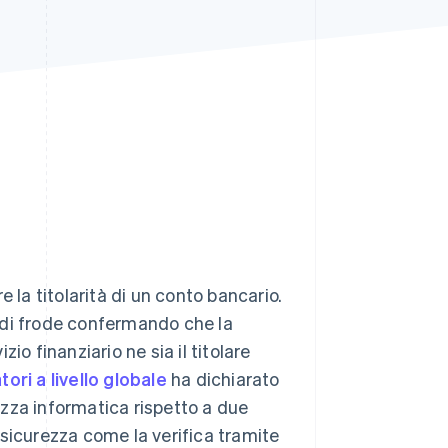
Stripe Sessions 2026
Scopri come Stripe sta
costruendo
l'infrastruttura
economica per l'IA.
Guarda ora
 la titolarità di un conto bancario.
hi di frode confermando che la
o finanziario ne sia il titolare
ri a livello globale
ha dichiarato
rezza informatica rispetto a due
i sicurezza come la verifica tramite