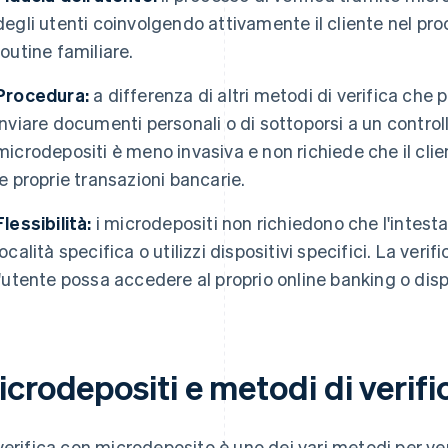
degli utenti coinvolgendo attivamente il cliente nel pro
routine familiare.
Procedura:
a differenza di altri metodi di verifica che 
inviare documenti personali o di sottoporsi a un controllo
microdepositi è meno invasiva e non richiede che il clie
le proprie transazioni bancarie.
Flessibilità:
i microdepositi non richiedono che l'intesta
località specifica o utilizzi dispositivi specifici. La v
l'utente possa accedere al proprio online banking o disp
crodepositi e metodi di verific
verifica con microdeposito è uno dei vari metodi per veri