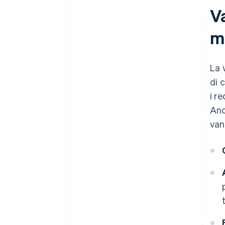
Va
m
La 
di 
i r
Anc
van