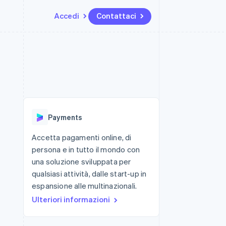
Accedi
Contattaci
Risorse
Ecosistema
Recapiti
me e marketplace
Altro
Integrazioni app
Partner
Contattaci
Product roadmap
ns
Esempi di codice
Stripe App Marketplace
Diventa nostro partner
Scopri cosa ti aspetta
 piattaforme
Blog per sviluppatori
 platforms
ibero
Stato dell'API
Radar
ari integrati
Prevenzione delle frodi
Payments
 fisiche
Atlas
Costituzione di start-up
Accetta pagamenti online, di
persona e in tutto il mondo con
Climate
Rimozione del carbonio
una soluzione sviluppata per
qualsiasi attività, dalle start-up in
Identity
Verifica online dell'identità
espansione alle multinazionali.
Ulteriori informazioni