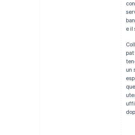
con
ser
ban
e i
Col
pat
ten
un 
esp
que
ute
uff
dop