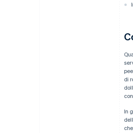
C
Qua
ser
pee
di 
dol
con
In 
del
che