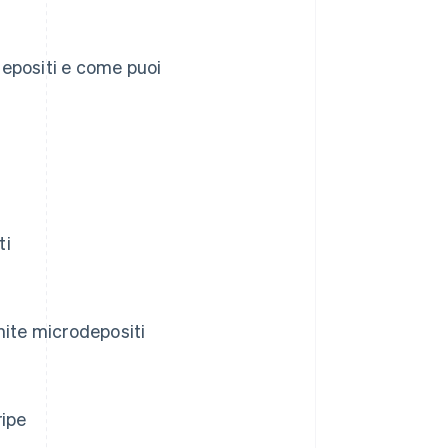
depositi e come puoi
ti
mite microdepositi
ripe