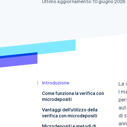
Ultimo aggiornamento: 10 giugno 2026
Link
Pagamento accelerato
Financial Connections
Conti finanziari collegati
Introduzione
La 
I m
Come funziona la verifica con
microdepositi
per
aut
Vantaggi dell’utilizzo della
di 
verifica con microdepositi
ann
Microdepositi e metodi di