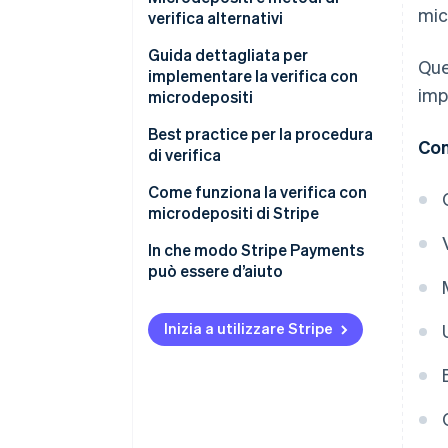
mic
verifica alternativi
Microdepositi
Guida dettagliata per
Que
implementare la verifica con
Verifica istantanea dell’account
imp
microdepositi
attraverso le credenziali di
accesso
Raccogli informazioni sul conto
Best practice per la procedura
Con
bancario
di verifica
Integrazione dell’API della
banca
Effettuare i microdepositi
Esperienza utente
Come funziona la verifica con
microdepositi di Stripe
Assegni preconvalidati o
Inviare le notifiche agli utenti
Sicurezza
prenotati
In che modo Stripe Payments
Verificare gli importi dei
Assistenza clienti
può essere d’aiuto
Verifiche di solvibilità
depositi
Confermare e attivare
Inizia a utilizzare Stripe