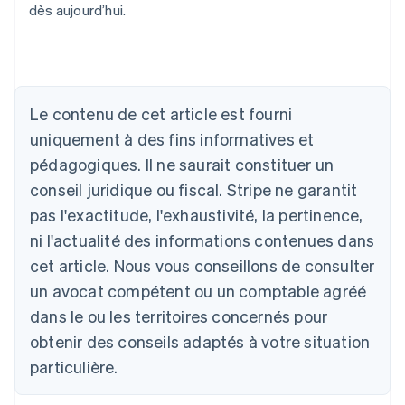
dès aujourd’hui.
Le contenu de cet article est fourni
uniquement à des fins informatives et
pédagogiques. Il ne saurait constituer un
conseil juridique ou fiscal. Stripe ne garantit
pas l'exactitude, l'exhaustivité, la pertinence,
Allemagne
ni l'actualité des informations contenues dans
Deutsch
English
Australie
cet article. Nous vous conseillons de consulter
English
un avocat compétent ou un comptable agréé
Autriche
dans le ou les territoires concernés pour
Deutsch
English
Belgique
obtenir des conseils adaptés à votre situation
Nederlands
Français
Deutsch
English
particulière.
Brésil
Português
English