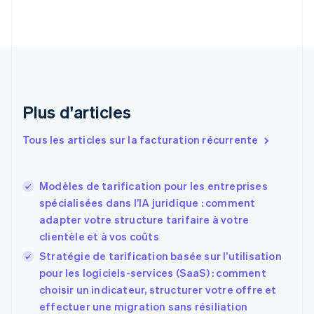
Bulgarie
English
Canada
English
Français
Chine continentale
简体中文
English
Chypre
English
Plus d'articles
Croatie
English
Italiano
Tous les articles sur la facturation récurrente
Danemark
English
Émirats arabes unis
English
Modèles de tarification pour les entreprises
spécialisées dans l’IA juridique : comment
Espagne
Español
English
adapter votre structure tarifaire à votre
Estonie
clientèle et à vos coûts
English
Stratégie de tarification basée sur l’utilisation
États-Unis
pour les logiciels-services (SaaS) : comment
English
Español
简体中文
Finlande
choisir un indicateur, structurer votre offre et
English
Svenska
effectuer une migration sans résiliation