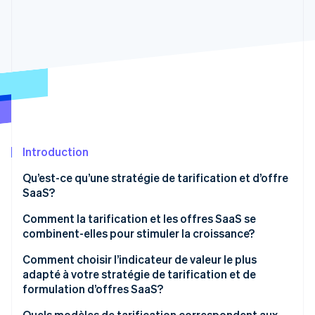
Commerce de détail
État des API
Atlas
Constitution d'une entreprise
Climate
Élimination du carbone
Écosystème
Identity
Partenaires
Vérification de l'identité
Stripe App Marketplace
Introduction
Stripe Sessions 2026
Qu’est-ce qu’une stratégie de tarification et d’offre
Découvrez comment Stripe construit l’infrastructure écon
SaaS?
l’IA.
Regarder
Comment la tarification et les offres SaaS se
combinent-elles pour stimuler la croissance?
Comment choisir l’indicateur de valeur le plus
adapté à votre stratégie de tarification et de
formulation d’offres SaaS?
Quels modèles de tarification correspondent aux