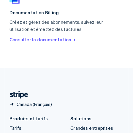
Roumanie
English
Documentation Billing
Royaume-Uni
English
Créez et gérez des abonnements, suivez leur
Singapour
utilisation et émettez des factures.
English
简体中文
Slovaquie
Consulter la documentation
English
Slovénie
English
Italiano
Suède
Svenska
English
Suisse
Deutsch
Français
Italiano
English
Thaïlande
ไทย
English
Canada (Français)
Produits et tarifs
Solutions
Tarifs
Grandes entreprises