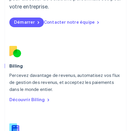
Luxembourg
votre entreprise.
Français
Deutsch
English
Malaisie
English
简体中文
Démarrer
Contacter notre équipe
Malte
English
Mexique
Español
English
Norvège
English
Nouvelle-Zélande
English
Billing
Pays-Bas
Percevez davantage de revenus, automatisez vos flux
Nederlands
English
de gestion des revenus, et acceptez les paiements
Pologne
English
dans le monde entier.
Portugal
Découvrir Billing
Português
English
RAS de Hong Kong, Chine
English
简体中文
République tchèque
English