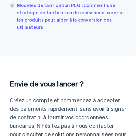
France
Modèles de tarification PLG : Comment une
Français
English
stratégie de tarification de croissance axée sur
Gibraltar
English
les produits peut aider à la conversion des
Grèce
utilisateurs
English
Hongrie
English
Inde
English
Irlande
English
Italie
Italiano
English
Envie de vous lancer ?
Japon
日本語
English
Créez un compte et commencez à accepter
Lettonie
English
des paiements rapidement, sans avoir à signer
Liechtenstein
de contrat ni à fournir vos coordonnées
Deutsch
English
Lituanie
bancaires. N'hésitez pas à nous contacter
English
pour discuter de solutions personnalisées pour