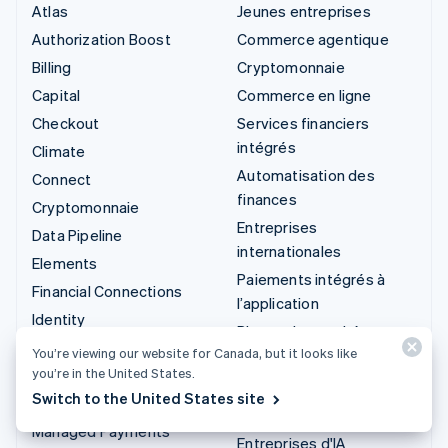
Atlas
Jeunes entreprises
Authorization Boost
Commerce agentique
Billing
Cryptomonnaie
Capital
Commerce en ligne
Checkout
Services financiers
intégrés
Climate
Automatisation des
Connect
finances
Cryptomonnaie
Entreprises
Data Pipeline
internationales
Elements
Paiements intégrés à
Financial Connections
l’application
Identity
Places de marché
Invoicing
You’re viewing our website for Canada, but it looks like
Gestion financière
you’re in the United States.
Issuing
Plateformes
Switch to the United States site
Link
Logiciel-service
Managed Payments
Entreprises d'IA