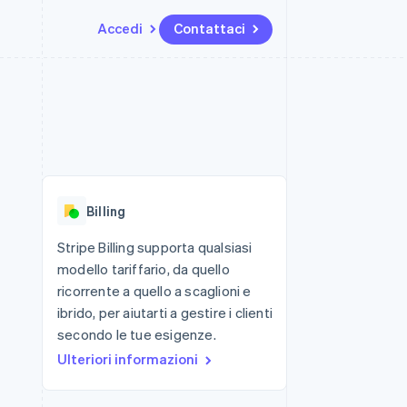
Accedi
Contattaci
Risorse
Ecosistema
Recapiti
me e marketplace
Altro
Integrazioni app
Partner
Contattaci
Product roadmap
ns
Esempi di codice
Stripe App Marketplace
Diventa nostro partner
Scopri cosa ti aspetta
 piattaforme
Blog per sviluppatori
 platforms
ibero
Stato dell'API
Radar
ari integrati
Prevenzione delle frodi
Billing
 fisiche
Atlas
Costituzione di start-up
Stripe Billing supporta qualsiasi
modello tariffario, da quello
Climate
Rimozione del carbonio
ricorrente a quello a scaglioni e
ibrido, per aiutarti a gestire i clienti
Identity
Verifica online dell'identità
secondo le tue esigenze.
Ulteriori informazioni