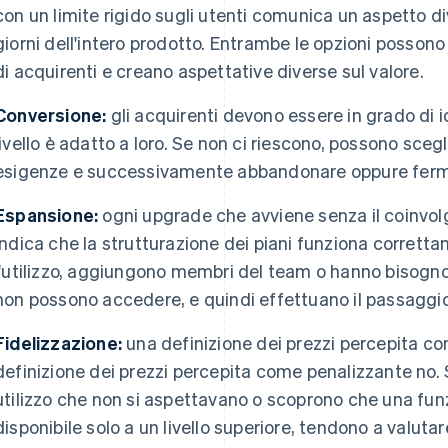
con un limite rigido sugli utenti comunica un aspetto di
giorni dell'intero prodotto. Entrambe le opzioni possono 
di acquirenti e creano aspettative diverse sul valore.
Conversione:
gli acquirenti devono essere in grado di 
livello è adatto a loro. Se non ci riescono, possono sceg
esigenze e successivamente abbandonare oppure ferma
Espansione:
ogni upgrade che avviene senza il coinv
indica che la strutturazione dei piani funziona corrett
l'utilizzo, aggiungono membri del team o hanno bisogno
non possono accedere, e quindi effettuano il passaggio
Fidelizzazione:
una definizione dei prezzi percepita 
definizione dei prezzi percepita come penalizzante no. Se
utilizzo che non si aspettavano o scoprono che una fun
disponibile solo a un livello superiore, tendono a valutare