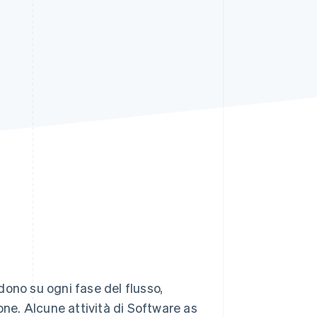
Stripe Sessions 2026
Scopri come Stripe sta
costruendo
l'infrastruttura
economica per l'IA.
Guarda ora
idono su ogni fase del flusso,
one. Alcune attività di Software as