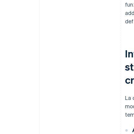
fun
add
def
In
st
c
La 
mod
tem