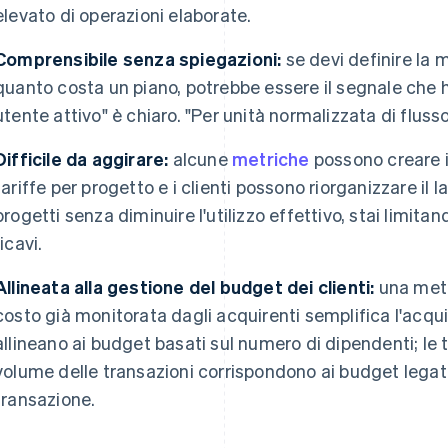
elevato di operazioni elaborate.
Comprensibile senza spiegazioni:
se devi definire la 
quanto costa un piano, potrebbe essere il segnale che ha
utente attivo" è chiaro. "Per unità normalizzata di flusso
Difficile da aggirare:
alcune
metriche
possono creare in
tariffe per progetto e i clienti possono riorganizzare il l
progetti senza diminuire l'utilizzo effettivo, stai limita
ricavi.
Allineata alla gestione del budget dei clienti:
una metr
costo già monitorata dagli acquirenti semplifica l'acquis
allineano ai budget basati sul numero di dipendenti; le
volume delle transazioni corrispondono ai budget legati
transazione.