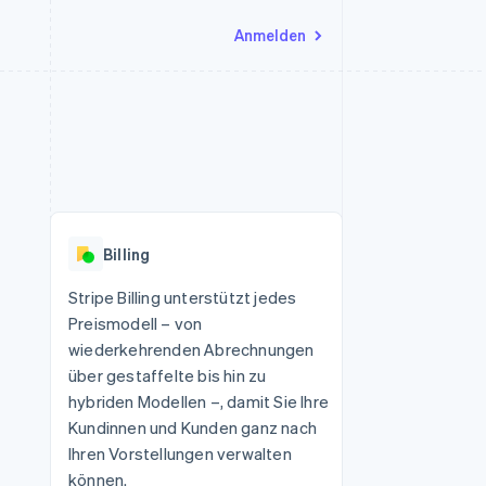
Anmelden
Ressourcen
Ecosystem
Kontakt
nd Marktplätze
Mehr
App-Integrationen
Partner
Sales-Team kontaktieren
Product roadmap
Code-Beispiele
Stripe App-Marktplatz
Partner werden
Ausblick
 Plattformen
Entwickler-Blog
 platforms
eit
API-Status
Radar
Betrugsprävention
eistungen
Billing
Atlas
onen
virtuelle Karten
Start-up-Gründung
Stripe Billing unterstützt jedes
Preismodell – von
Climate
CO₂-Entnahme
wiederkehrenden Abrechnungen
über gestaffelte bis hin zu
Identity
Online-Identitätsprüfung
hybriden Modellen –, damit Sie Ihre
Kundinnen und Kunden ganz nach
Ihren Vorstellungen verwalten
können.