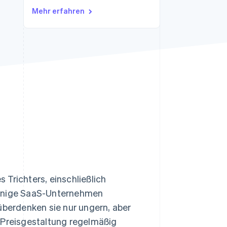
Mehr erfahren
Stripe-Sessions 2026
Erfahren Sie, wie Stripe
Lösungen für die
Wirtschaftsinfrastruktur
für KI aufbaut.
Jetzt ansehen
Trichters, einschließlich
Einige SaaS-Unternehmen
überdenken sie nur ungern, aber
e Preisgestaltung regelmäßig