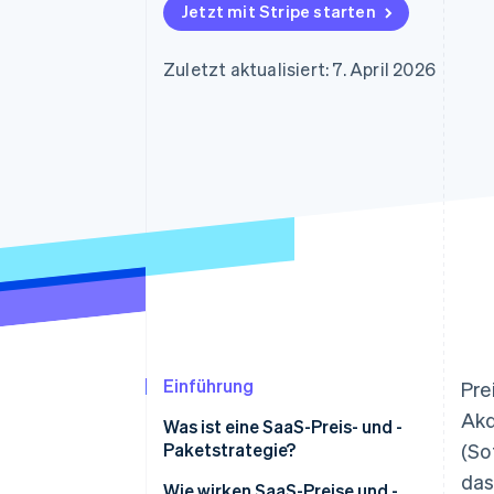
Optimierung der
Datensynchronisier
Jetzt mit Stripe starten
Autorisierungsraten
Link
Beschleunigter Bezahlvorgang
Zuletzt aktualisiert: 7. April 2026
Financial Connections
Verbundene Finanzdaten
Einführung
Pre
Akq
Was ist eine SaaS-Preis- und -
Paketstrategie?
(So
das
Wie wirken SaaS-Preise und -