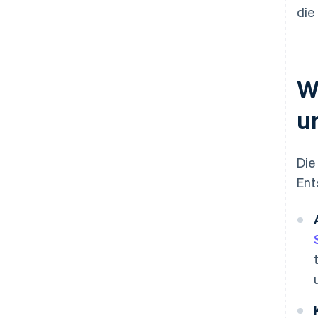
die
W
u
Die
Ent