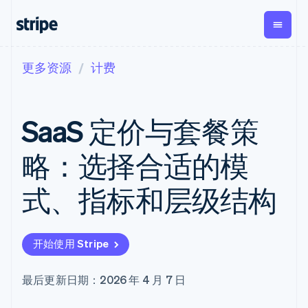
更多资源
计费
按企业阶段
文档
学习
支付
营收
资金管
平台
理
易市
大型企业
Stripe 文档
博客
Payments
Billing
初创企业
API 参考文档
客户案例
SaaS 定价与套餐策
在线支付
经常性收入
Global
Conn
库与 SDK
指南
Payment links
Metronome
Payouts
Stripe Apps
按用量计费
平台
略：选择合适的模
无代码支付
Subscriptions
向第三
按应用场景
Checkout
方打款
支持
预构建支付界
订阅管理
Crypto
式、指标和层级结构
指南
智能体商务
面
Invoicing
钱包、
加密货币
获取支持
一次性或定期
Elements
稳定币
电子商务
接受线上付款
托管支持方案
灵活的 UI 组件
账单
发行和
嵌入式金融
实施预置结账流程
专业服务
支付方式
Tax
发卡基
开始使用 Stripe
财务自动化
构建平台或交易市场
支持 125 种以
销售税和增值
础设施
全球化企业
管理订阅
上
税自动化
应用内支付
提供按用量计费
Terminal
Revenue
最后更新日期：2026 年 4 月 7 日
交易市场
发行稳定币支持的支付卡
线下支付
Recognition
公司
资金管理
通过智能体配置和管理服
会计自动化
Authorization
平台
务