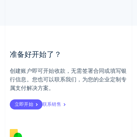
马尔他
English
马来西亚
English
简体中文
美国
English
Español
简体中文
墨西哥
Español
English
准备好开始了？
挪威
English
葡萄牙
创建账户即可开始收款，无需签署合同或填写银
Português
English
行信息。您也可以联系我们，为您的企业定制专
日本
日本語
English
属支付解决方案。
瑞典
Svenska
English
瑞士
立即开始
联系销售
Deutsch
Français
Italiano
English
塞浦路斯
English
斯洛伐克
English