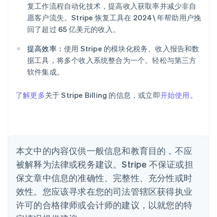
复工作流程自动化技术，提高收入获取率并减少非自
阿联酋
愿客户流失。Stripe 恢复工具在 2024\ 年帮助用户挽
English
爱尔兰
回了超过 65 亿美元的收入。
English
爱沙尼亚
提高效率：
使用 Stripe 的模块化税务、收入报告和数
English
据工具，将多个收入系统整合为一个。轻松与第三方
奥地利
软件集成。
Deutsch
English
澳大利亚
了解更多
关于 Stripe Billing 的信息，或立即
开始使用
。
English
巴西
Português
English
保加利亚
English
比利时
本文中的内容仅供一般信息和教育目的，不应
Nederlands
Français
Deutsch
English
被解释为法律或税务建议。Stripe 不保证或担
波兰
English
保文章中信息的准确性、完整性、充分性或时
丹麦
效性。您应该寻求在您的司法管辖区获得执业
English
德国
许可的合格律师或会计师的建议，以就您的特
Deutsch
English