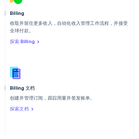
斯洛文尼亚
English
Italiano
Billing
泰国
ไทย
English
收取并留住更多收入，自动化收入管理工作流程，并接受
希腊
全球付款。
English
探索 Billing
西班牙
Español
English
新加坡
English
简体中文
新西兰
English
匈牙利
English
Billing 文档
意大利
创建并管理订阅，跟踪用量并签发账单。
Italiano
English
印度
探索文档
English
英国
English
直布罗陀
English