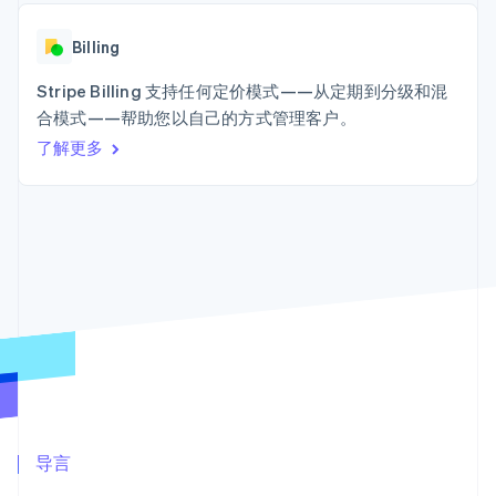
Boost
Stripe Sigma
产品路线图
SaaS
支付成功率优
自定义报告
Sessions 年度大会
化
Data Pipeline
Billing
招聘
数据同步
Link
资讯中心
加速结账
资源
Stripe Billing 支持任何定价模式——从定期到分级和混
Stripe Press
按行业
合模式——帮助您以自己的方式管理客户。
应用集成
了解更多
AI 企业
代码示例
创作者经济
开发者博客
联系
更多
游戏
API 状态
Product roadmap
酒店、旅游与休闲
联系销售
了解未来规划
保险
成为合作伙伴
媒体与娱乐
Radar
非营利组织
欺诈防范
专业服务
Atlas
公共部门
初创企业注册
零售
Climate
碳移除
生态系统
合作伙伴
导言
Stripe App Marketplace