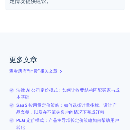
定情况提供建议。
法国
Français
English
芬兰
English
Svenska
荷兰
Nederlands
English
加拿大
English
Français
捷克
更多文章
English
克罗地亚
English
Italiano
查看所有“计费”相关文章
拉脱维亚
English
立陶宛
法律 AI 公司定价模式：如何让收费结构匹配买家与成
English
本基础
列支敦士登
Deutsch
English
SaaS 按用量定价策略：如何选择计量指标、设计产
卢森堡
品套餐，以及在不流失客户的情况下完成迁移
Français
Deutsch
English
PLG 定价模式：产品主导增长定价策略如何帮助用户
罗马尼亚
转化
English