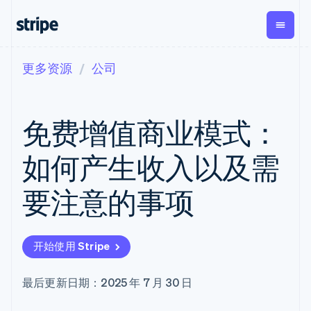
更多资源
公司
按企业阶段
文档
学习
支付
营收
资金管
平台
理
易市
大型企业
Stripe 文档
博客
Payments
Billing
初创企业
API 参考文档
客户案例
免费增值商业模式：
在线支付
经常性收入
Global
Conn
库与 SDK
指南
Payment links
Metronome
Payouts
Stripe Apps
按用量计费
平台
如何产生收入以及需
无代码支付
Subscriptions
向第三
按应用场景
Checkout
方打款
支持
预构建支付界
订阅管理
Crypto
要注意的事项
指南
智能体商务
面
Invoicing
钱包、
加密货币
获取支持
一次性或定期
Elements
稳定币
电子商务
接受线上付款
托管支持方案
灵活的 UI 组件
账单
发行和
嵌入式金融
实施预置结账流程
专业服务
支付方式
Tax
发卡基
开始使用 Stripe
财务自动化
构建平台或交易市场
支持 125 种以
销售税和增值
础设施
全球化企业
管理订阅
上
税自动化
应用内支付
提供按用量计费
Terminal
Revenue
最后更新日期：2025 年 7 月 30 日
交易市场
发行稳定币支持的支付卡
线下支付
Recognition
公司
资金管理
通过智能体配置和管理服
会计自动化
Authorization
平台
务