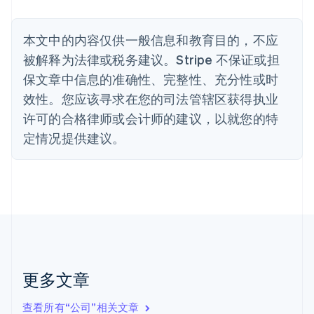
Nederlands
Français
Deutsch
English
波兰
本文中的内容仅供一般信息和教育目的，不应
English
丹麦
被解释为法律或税务建议。Stripe 不保证或担
English
保文章中信息的准确性、完整性、充分性或时
德国
效性。您应该寻求在您的司法管辖区获得执业
Deutsch
English
法国
许可的合格律师或会计师的建议，以就您的特
Français
English
定情况提供建议。
芬兰
English
Svenska
荷兰
Nederlands
English
加拿大
English
Français
捷克
English
克罗地亚
English
Italiano
更多文章
拉脱维亚
English
查看所有“公司”相关文章
立陶宛