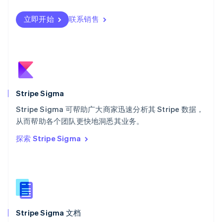
Svenska
English
瑞士
立即开始
联系销售
Deutsch
Français
Italiano
English
塞浦路斯
English
斯洛伐克
English
斯洛文尼亚
English
Italiano
Stripe Sigma
泰国
ไทย
English
Stripe Sigma 可帮助广大商家迅速分析其 Stripe 数据，
希腊
从而帮助各个团队更快地洞悉其业务。
English
探索 Stripe Sigma
西班牙
Español
English
新加坡
English
简体中文
新西兰
English
匈牙利
English
Stripe Sigma 文档
意大利