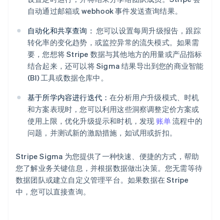
自动通过邮箱或 webhook 事件发送查询结果。
自动化和共享查询：
您可以设置每周升级报告，跟踪
转化率的变化趋势，或监控异常的流失模式。如果需
要，您想将 Stripe 数据与其他地方的用量或产品指标
结合起来，还可以将 Sigma 结果导出到您的商业智能
(BI) 工具或数据仓库中。
阿联酋
English
基于所学内容进行迭代：
在分析用户升级模式、时机
爱尔兰
和方案表现时，您可以利用这些洞察调整定价方案或
English
爱沙尼亚
使用上限，优化升级提示和时机，发现
账单
流程中的
English
问题，并测试新的激励措施，如试用或折扣。
奥地利
Deutsch
English
Stripe Sigma 为您提供了一种快速、便捷的方式，帮助
澳大利亚
您了解业务关键信息，并根据数据做出决策。您无需等待
English
巴西
数据团队或建立自定义管理平台。如果数据在 Stripe
Português
English
中，您可以直接查询。
保加利亚
English
比利时