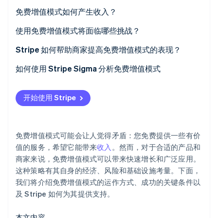
Stripe Sessions 2026
免费增值模式如何产生收入？
了解 Stripe 如何为 AI 构建经济基础设施。
立即观看
付费订阅
使用免费增值模式将面临哪些挑战？
基于使用或方案定价
转化率低
Stripe 如何帮助商家提高免费增值模式的表现？
广告
您必须平衡各功能
设置灵活的订阅方案，以及每个方案的计费逻辑
如何使用 Stripe Sigma 分析免费增值模式
一次性购买和附加服务
免费用户的维护并非免费
允许用户自行选择支付方式
开始使用 Stripe
您必须致力于激发用户参与感
随着业务扩大，收入基础设施也将自动扩展
市场可能根本不支持免费增值模式
测试并优化您的变现策略
免费增值模式可能会让人觉得矛盾：您免费提供一些有价
通过可靠性和安全性建立信任
值的服务，希望它能带来
收入
。然而，对于合适的产品和
商家来说，免费增值模式可以带来快速增长和广泛应用。
这种策略有其自身的经济、风险和基础设施考量。下面，
我们将介绍免费增值模式的运作方式、成功的关键条件以
及 Stripe 如何为其提供支持。
本文内容