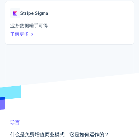
Boost
Stripe Sigma
产品路线图
SaaS
支付成功率优
自定义报告
Sessions 年度大会
化
Data Pipeline
Stripe Sigma
招聘
数据同步
Link
资讯中心
加速结账
资源
业务数据唾手可得
Stripe Press
按行业
了解更多
应用集成
AI 企业
代码示例
创作者经济
开发者博客
联系
更多
游戏
API 状态
Product roadmap
酒店、旅游与休闲
联系销售
了解未来规划
保险
成为合作伙伴
媒体与娱乐
Radar
非营利组织
欺诈防范
专业服务
Atlas
公共部门
初创企业注册
零售
Climate
碳移除
生态系统
导言
合作伙伴
Stripe App Marketplace
什么是免费增值商业模式，它是如何运作的？