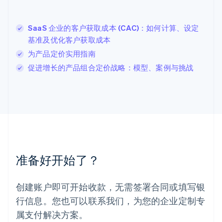
English
列支敦士登
SaaS 企业的客户获取成本 (CAC)：如何计算、设定
Deutsch
English
卢森堡
基准及优化客户获取成本
Français
Deutsch
English
为产品定价实用指南
罗马尼亚
促进增长的产品组合定价战略：模型、案例与挑战
English
马尔他
English
马来西亚
English
简体中文
美国
English
Español
简体中文
墨西哥
Español
English
准备好开始了？
挪威
English
葡萄牙
创建账户即可开始收款，无需签署合同或填写银
Português
English
行信息。您也可以联系我们，为您的企业定制专
日本
日本語
English
属支付解决方案。
瑞典