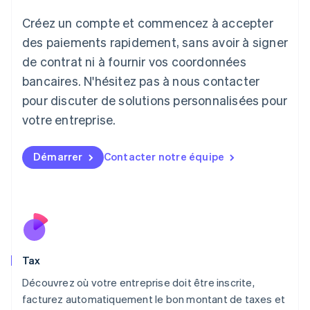
Italiano
English
Créez un compte et commencez à accepter
Japon
日本語
English
des paiements rapidement, sans avoir à signer
Lettonie
de contrat ni à fournir vos coordonnées
English
bancaires. N'hésitez pas à nous contacter
Liechtenstein
pour discuter de solutions personnalisées pour
Deutsch
English
Lituanie
votre entreprise.
English
Luxembourg
Français
Deutsch
English
Démarrer
Contacter notre équipe
Malaisie
English
简体中文
Malte
English
Mexique
Español
English
Norvège
Tax
English
Nouvelle-Zélande
Découvrez où votre entreprise doit être inscrite,
English
facturez automatiquement le bon montant de taxes et
Pays-Bas