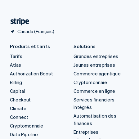
Deutsch
Français
Italiano
English
Thaïlande
ไทย
English
Canada (Français)
Produits et tarifs
Solutions
Tarifs
Grandes entreprises
Atlas
Jeunes entreprises
Authorization Boost
Commerce agentique
Billing
Cryptomonnaie
Capital
Commerce en ligne
Checkout
Services financiers
intégrés
Climate
Automatisation des
Connect
finances
Cryptomonnaie
Entreprises
Data Pipeline