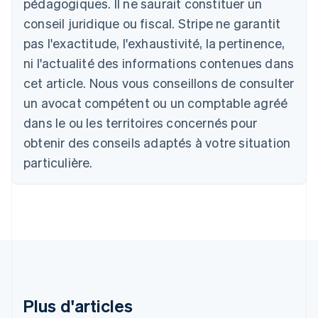
Allemagne
pédagogiques. Il ne saurait constituer un
Deutsch
English
conseil juridique ou fiscal. Stripe ne garantit
Australie
pas l'exactitude, l'exhaustivité, la pertinence,
English
Autriche
ni l'actualité des informations contenues dans
Deutsch
English
cet article. Nous vous conseillons de consulter
Belgique
un avocat compétent ou un comptable agréé
Nederlands
Français
Deutsch
English
Brésil
dans le ou les territoires concernés pour
Português
English
obtenir des conseils adaptés à votre situation
Bulgarie
English
particulière.
Canada
English
Français
Chine continentale
简体中文
English
Chypre
English
Croatie
English
Italiano
Danemark
English
Plus d'articles
Émirats arabes unis