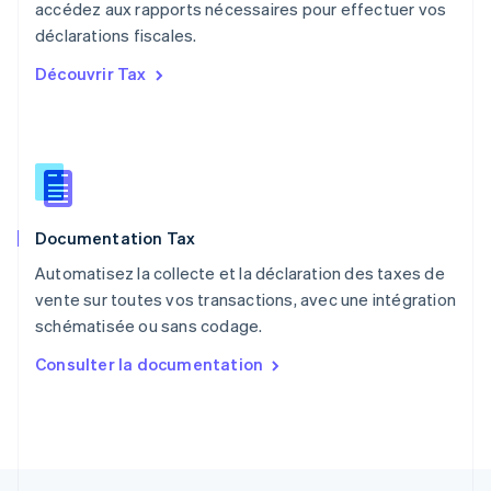
accédez aux rapports nécessaires pour effectuer vos
Nederlands
English
déclarations fiscales.
Pologne
English
Découvrir Tax
Portugal
Português
English
RAS de Hong Kong, Chine
English
简体中文
République tchèque
English
Roumanie
Documentation Tax
English
Royaume-Uni
Automatisez la collecte et la déclaration des taxes de
English
vente sur toutes vos transactions, avec une intégration
Singapour
schématisée ou sans codage.
English
简体中文
Slovaquie
Consulter la documentation
English
Slovénie
English
Italiano
Suède
Svenska
English
Suisse