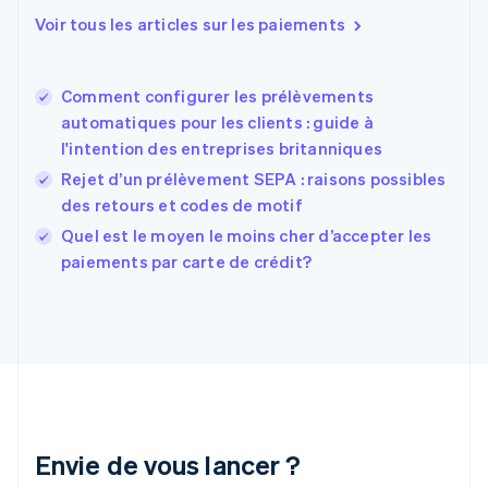
English
Voir tous les articles sur les paiements
Espagne
Español
English
Estonie
Comment configurer les prélèvements
English
automatiques pour les clients : guide à
États-Unis
l'intention des entreprises britanniques
English
Español
简体中文
Finlande
Rejet d’un prélèvement SEPA : raisons possibles
English
Svenska
des retours et codes de motif
France
Quel est le moyen le moins cher d’accepter les
Français
English
paiements par carte de crédit?
Gibraltar
English
Grèce
English
Hongrie
English
Inde
English
Irlande
Envie de vous lancer ?
English
Italie