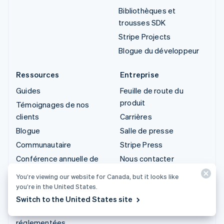
Bibliothèques et
trousses SDK
Stripe Projects
Blogue du développeur
Ressources
Entreprise
Guides
Feuille de route du
produit
Témoignages de nos
clients
Carrières
Blogue
Salle de presse
Communautaire
Stripe Press
Conférence annuelle de
Nous contacter
Sessions
You’re viewing our website for Canada, but it looks like
Confidentialité et
you’re in the United States.
conditions
Switch to the United States site
Activités proscrites ou
réglementées