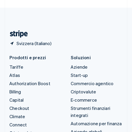
Deutsch
Français
Italiano
English
Thailandia
ไทย
English
Ungheria
English
Svizzera (Italiano)
Prodotti e prezzi
Soluzioni
Tariffe
Aziende
Atlas
Start-up
Authorization Boost
Commercio agentico
Billing
Criptovalute
Capital
E-commerce
Checkout
Strumenti finanziari
integrati
Climate
Automazione per finanza
Connect
Aziende globali