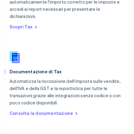
automaticamente l'importo corretto per le imposte e
Português
English
accedi ai report necessari per presentare le
RAS di Hong Kong, Cina
dichiarazioni.
English
简体中文
Regno Unito
Scopri Tax
English
Repubblica Ceca
English
Romania
English
Singapore
English
简体中文
Documentazione di Tax
Slovacchia
English
Automatizza la riscossione dell'imposta sulle vendite,
Slovenia
dell'IVA e della GST e la reportistica per tutte le
English
Italiano
transazioni grazie alle integrazioni senza codice o con
Spagna
poco codice disponibili.
Español
English
Stati Uniti
Consulta la documentazione
English
Español
简体中文
Svezia
Svenska
English
Svizzera