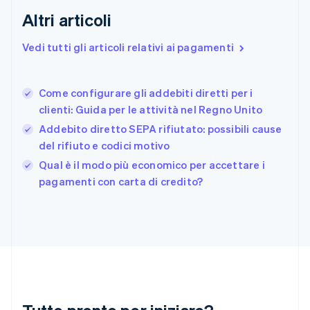
English
Altri articoli
Estonia
English
Vedi tutti gli articoli relativi ai pagamenti
Finlandia
English
Svenska
Francia
Come configurare gli addebiti diretti per i
Français
English
clienti: Guida per le attività nel Regno Unito
Germania
Addebito diretto SEPA rifiutato: possibili cause
Deutsch
English
Giappone
del rifiuto e codici motivo
日本語
English
Qual è il modo più economico per accettare i
Gibilterra
pagamenti con carta di credito?
English
Grecia
English
India
English
Irlanda
English
Italia
Italiano
English
Lettonia