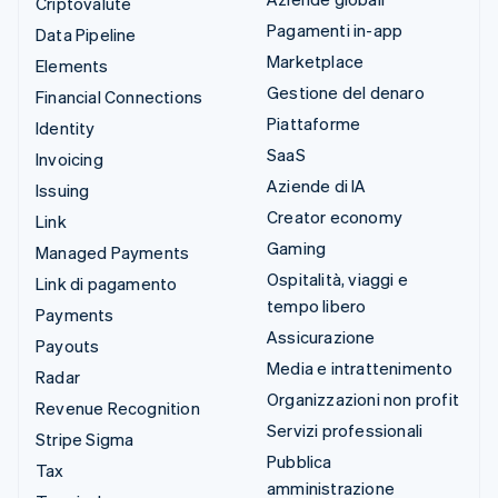
Criptovalute
Pagamenti in-app
Data Pipeline
Marketplace
Elements
Gestione del denaro
Financial Connections
Piattaforme
Identity
SaaS
Invoicing
Aziende di IA
Issuing
Creator economy
Link
Gaming
Managed Payments
Ospitalità, viaggi e
Link di pagamento
tempo libero
Payments
Assicurazione
Payouts
Media e intrattenimento
Radar
Organizzazioni non profit
Revenue Recognition
Servizi professionali
Stripe Sigma
Pubblica
Tax
amministrazione