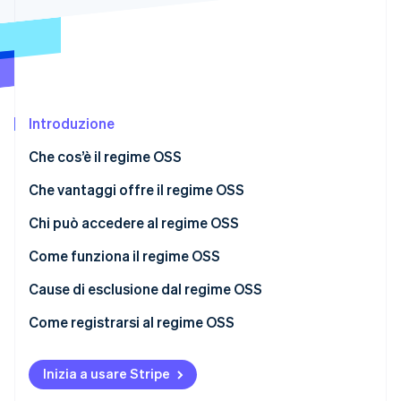
Scopri cosa ti aspetta
Radar
Ecosistema
Prevenzione delle frodi
Partner
Atlas
Stripe App Marketplace
Costituzione di start-up
Introduzione
Climate
Rimozione del carbonio
Che cos’è il regime OSS
Identity
Verifica online dell'identità
Che vantaggi offre il regime OSS
Chi può accedere al regime OSS
Regime OSS UE
Come funziona il regime OSS
Regime OSS non UE
Dichiarazione Iva nel regime OSS
Cause di esclusione dal regime OSS
Stripe Sessions 2026
Scopri come Stripe sta costruendo l'infrastruttura economi
Dichiarazione Iva OSS UE
Come registrarsi al regime OSS
Guarda ora
Dichiarazione Iva OSS non UE
Inizia a usare Stripe
Versamento Iva nel regime OSS