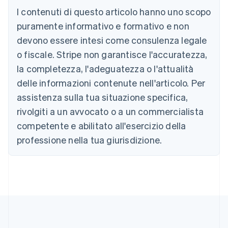
I contenuti di questo articolo hanno uno scopo
Australia
puramente informativo e formativo e non
English
devono essere intesi come consulenza legale
Austria
o fiscale. Stripe non garantisce l'accuratezza,
Deutsch
English
Belgio
la completezza, l'adeguatezza o l'attualità
Nederlands
Français
Deutsch
English
delle informazioni contenute nell'articolo. Per
Brasile
assistenza sulla tua situazione specifica,
Português
English
Bulgaria
rivolgiti a un avvocato o a un commercialista
English
competente e abilitato all'esercizio della
Canada
English
Français
professione nella tua giurisdizione.
Cina continentale
简体中文
English
Cipro
English
Croazia
English
Italiano
Danimarca
English
Emirati Arabi Uniti