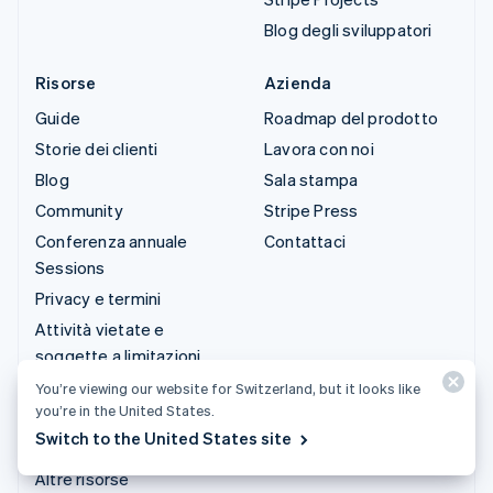
Blog degli sviluppatori
Risorse
Azienda
Guide
Roadmap del prodotto
Storie dei clienti
Lavora con noi
Blog
Sala stampa
Community
Stripe Press
Conferenza annuale
Contattaci
Sessions
Privacy e termini
Attività vietate e
soggette a limitazioni
Licenze
You’re viewing our website for Switzerland, but it looks like
you’re in the United States.
Mappa del sito
Switch to the United States site
Impostazioni per i cookie
Altre risorse