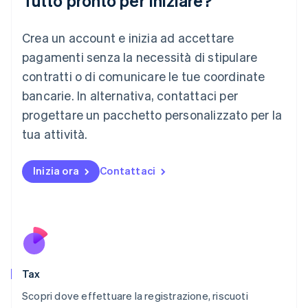
Tutto pronto per iniziare?
English
Liechtenstein
Crea un account e inizia ad accettare
Deutsch
English
Lituania
pagamenti senza la necessità di stipulare
English
contratti o di comunicare le tue coordinate
Lussemburgo
bancarie. In alternativa, contattaci per
Français
Deutsch
English
progettare un pacchetto personalizzato per la
Malaysia
English
简体中文
tua attività.
Malta
English
Messico
Inizia ora
Contattaci
Español
English
Norvegia
English
Nuova Zelanda
English
Paesi Bassi
Nederlands
English
Tax
Polonia
English
Scopri dove effettuare la registrazione, riscuoti
Portogallo