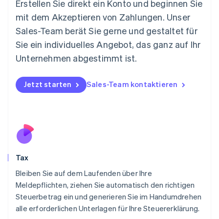
Erstellen Sie direkt ein Konto und beginnen Sie
Mexiko
mit dem Akzeptieren von Zahlungen. Unser
Español
English
Sales-Team berät Sie gerne und gestaltet für
Neuseeland
Sie ein individuelles Angebot, das ganz auf Ihr
English
Niederlande
Unternehmen abgestimmt ist.
Nederlands
English
Norwegen
English
Jetzt starten
Sales-Team kontaktieren
Österreich
Deutsch
English
Polen
English
Portugal
Português
English
Rumänien
Tax
English
Schweden
Bleiben Sie auf dem Laufenden über Ihre
Svenska
English
Meldepflichten, ziehen Sie automatisch den richtigen
Schweiz
Steuerbetrag ein und generieren Sie im Handumdrehen
Deutsch
Français
Italiano
English
alle erforderlichen Unterlagen für Ihre Steuererklärung.
Singapur
English
简体中文