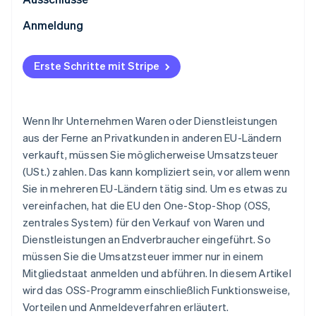
USt.-Erklärung innerhalb der EU
Anmeldung
USt.-Erklärung außerhalb der EU
Erste Schritte mit Stripe
USt.-Zahlung im OSS
Wenn Ihr Unternehmen Waren oder Dienstleistungen
aus der Ferne an Privatkunden in anderen EU-Ländern
verkauft, müssen Sie möglicherweise Umsatzsteuer
(USt.) zahlen. Das kann kompliziert sein, vor allem wenn
Sie in mehreren EU-Ländern tätig sind. Um es etwas zu
vereinfachen, hat die EU den One-Stop-Shop (OSS,
zentrales System) für den Verkauf von Waren und
Dienstleistungen an Endverbraucher eingeführt. So
müssen Sie die Umsatzsteuer immer nur in einem
Mitgliedstaat anmelden und abführen. In diesem Artikel
wird das OSS-Programm einschließlich Funktionsweise,
Vorteilen und Anmeldeverfahren erläutert.