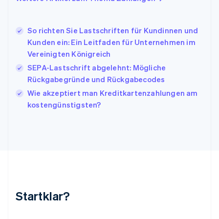
English
Irland
English
So richten Sie Lastschriften für Kundinnen und
Italien
Kunden ein: Ein Leitfaden für Unternehmen im
Italiano
English
Japan
Vereinigten Königreich
日本語
English
SEPA-Lastschrift abgelehnt: Mögliche
Kanada
Rückgabegründe und Rückgabecodes
English
Français
Kroatien
Wie akzeptiert man Kreditkartenzahlungen am
English
Italiano
kostengünstigsten?
Lettland
English
Liechtenstein
Deutsch
English
Litauen
English
Luxemburg
Français
Deutsch
English
Malaysia
Startklar?
English
简体中文
Malta
English