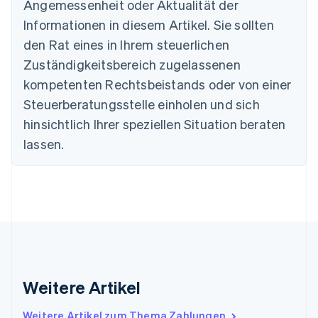
Angemessenheit oder Aktualität der
Nederlands
Français
Deutsch
English
Brasilien
Informationen in diesem Artikel. Sie sollten
Português
English
den Rat eines in Ihrem steuerlichen
Bulgarien
Zuständigkeitsbereich zugelassenen
English
Dänemark
kompetenten Rechtsbeistands oder von einer
English
Steuerberatungsstelle einholen und sich
Deutschland
Deutsch
English
hinsichtlich Ihrer speziellen Situation beraten
Estland
lassen.
English
Festlandchina
简体中文
English
Finnland
English
Svenska
Frankreich
Français
English
Gibraltar
English
Griechenland
Weitere Artikel
English
Indien
Weitere Artikel zum Thema Zahlungen