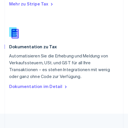
Mehr zu Stripe Tax
Slowakei
English
Slowenien
English
Italiano
Sonderverwaltungsregion Hongkong,
China
English
简体中文
Dokumentation zu Tax
Spanien
Español
English
Automatisieren Sie die Erhebung und Meldung von
Thailand
Verkaufssteuern, USt. und GST für all Ihre
ไทย
English
Transaktionen – es stehen Integrationen mit wenig
Tschechische Republik
oder ganz ohne Code zur Verfügung.
English
Ungarn
Dokumentation im Detail
English
Vereinigte Arabische Emirate
English
Vereinigte Staaten
English
Español
简体中文
Vereinigtes Königreich
English