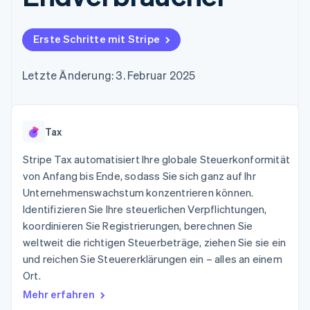
Data Pipeline
Geldmanagement
Marktplatz auf
Zugriff auf mehr als
Datensynchronisierung
Produkt-Roadmap
Plattformen
Grundlagen der
125
Stripe Sessions
SaaS
Abonnementverwaltung
Erste Schritte mit Stripe
Terminal
Karriere
Zahlungen vor Ort
Newsroom
So setzen Sie
Authorization
Stripe Press
nutzungsbasierte
Letzte Änderung: 3. Februar 2025
Boost
Abrechnung um
Nach Branche
Optimierung der
Stablecoin-gestützte
Autorisierungsraten
Karten ausgeben: So
Link
KI-Unternehmen
Kontakt
geht´s
Beschleunigter
Tax
Creator Economy
Bereitstellung und
Bezahlvorgang
Gaming
Verwaltung von
Sales-Team
Financial
Bewirtung, Reisen und
Stripe Tax automatisiert Ihre globale Steuerkonformität
Diensten mit Agenten
kontaktieren
Connections
Freizeit
Partner werden
von Anfang bis Ende, sodass Sie sich ganz auf Ihr
Verbundene
Versicherungen
Unternehmenswachstum konzentrieren können.
Medien und
Finanzdaten
Unterhaltung
Identifizieren Sie Ihre steuerlichen Verpflichtungen,
Ressourcen
Gemeinnützige
koordinieren Sie Registrierungen, berechnen Sie
Organisationen
weltweit die richtigen Steuerbeträge, ziehen Sie sie ein
Fachdienstleistungen
App-Integrationen
Mehr
Öffentlicher Sektor
Code-Beispiele
und reichen Sie Steuererklärungen ein – alles an einem
Product roadmap
Einzelhandel
Entwickler-Blog
Ort.
Ausblick
API-Status
Mehr erfahren
Radar