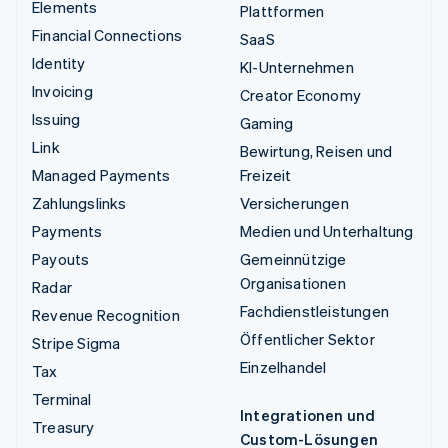
Elements
Plattformen
Financial Connections
SaaS
Identity
KI-Unternehmen
Invoicing
Creator Economy
Issuing
Gaming
Link
Bewirtung, Reisen und
Managed Payments
Freizeit
Zahlungslinks
Versicherungen
Payments
Medien und Unterhaltung
Payouts
Gemeinnützige
Organisationen
Radar
Fachdienstleistungen
Revenue Recognition
Öffentlicher Sektor
Stripe Sigma
Einzelhandel
Tax
Terminal
Integrationen und
Treasury
Custom-Lösungen