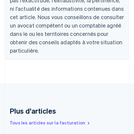
pas l'exactitude, l'exhaustivité, la pertinence,
Australie
ni l'actualité des informations contenues dans
English
Autriche
cet article. Nous vous conseillons de consulter
Deutsch
English
un avocat compétent ou un comptable agréé
Belgique
Nederlands
Français
Deutsch
English
dans le ou les territoires concernés pour
Brésil
obtenir des conseils adaptés à votre situation
Português
English
Bulgarie
particulière.
English
Canada
English
Français
Chine continentale
简体中文
English
Chypre
English
Croatie
English
Italiano
Plus d'articles
Danemark
English
Émirats arabes unis
Tous les articles sur la facturation
English