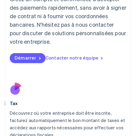
日本語
English
des paiements rapidement, sans avoir à signer
Lettonie
de contrat ni à fournir vos coordonnées
English
bancaires. N'hésitez pas à nous contacter
Liechtenstein
pour discuter de solutions personnalisées pour
Deutsch
English
Lituanie
votre entreprise.
English
Luxembourg
Français
Deutsch
English
Démarrer
Contacter notre équipe
Malaisie
English
简体中文
Malte
English
Mexique
Español
English
Norvège
Tax
English
Nouvelle-Zélande
Découvrez où votre entreprise doit être inscrite,
English
facturez automatiquement le bon montant de taxes et
Pays-Bas
accédez aux rapports nécessaires pour effectuer vos
Nederlands
English
déclarations fiscales.
Pologne