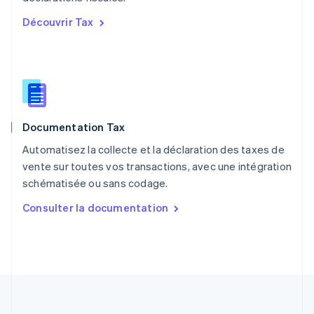
English
Découvrir Tax
Portugal
Português
English
RAS de Hong Kong, Chine
English
简体中文
République tchèque
English
Roumanie
Documentation Tax
English
Royaume-Uni
Automatisez la collecte et la déclaration des taxes de
English
vente sur toutes vos transactions, avec une intégration
Singapour
schématisée ou sans codage.
English
简体中文
Slovaquie
Consulter la documentation
English
Slovénie
English
Italiano
Suède
Svenska
English
Suisse
Deutsch
Français
Italiano
English
Thaïlande