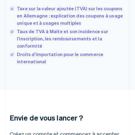
Espagne
Español
English
Taxe sur la valeur ajoutée (TVA) sur les coupons
Estonie
en Allemagne : explication des coupons à usage
English
unique et à usages multiples
États-Unis
Taux de TVA à Malte et son incidence sur
English
Español
简体中文
Finlande
l’inscription, les remboursements et la
English
Svenska
conformité
France
Droits d’importation pour le commerce
Français
English
international
Gibraltar
English
Grèce
English
Hongrie
English
Inde
English
Irlande
Envie de vous lancer ?
English
Italie
Italiano
English
Créez un compte et commencez à accepter
Japon