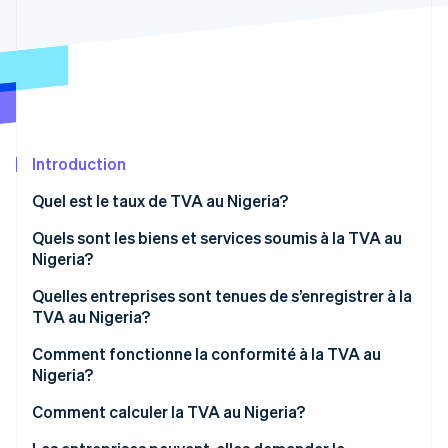
Commerce de détail
État des API
Atlas
Constitution d'une entreprise
Climate
Élimination du carbone
Écosystème
Identity
Partenaires
Vérification de l'identité
Stripe App Marketplace
Introduction
Quel est le taux de TVA au Nigeria?
Quels sont les biens et services soumis à la TVA au
Stripe Sessions 2026
Nigeria?
Découvrez comment Stripe construit l’infrastructure écon
l’IA.
Biens et services soumis au taux standard (7,5 %)
Quelles entreprises sont tenues de s’enregistrer à la
Regarder
TVA au Nigeria?
Biens et services à taux zéro (0 %)
Comment fonctionne la conformité à la TVA au
Biens et services exonérés de TVA
Nigeria?
Déclarations mensuelles de TVA
Comment calculer la TVA au Nigeria?