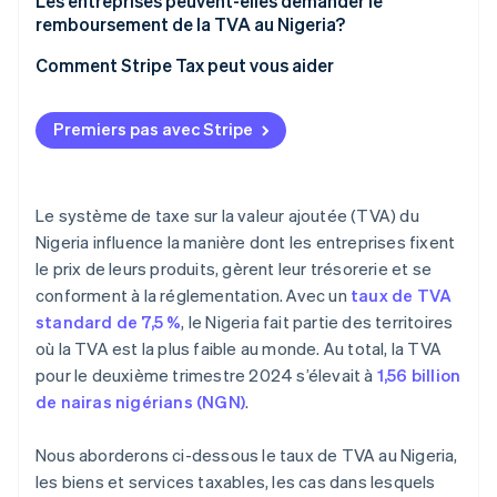
Importations et services étrangers
Les entreprises peuvent-elles demander le
remboursement de la TVA au Nigeria?
Tenue de registres
Comment Stripe Tax peut vous aider
Premiers pas avec Stripe
Le système de taxe sur la valeur ajoutée (TVA) du
Nigeria influence la manière dont les entreprises fixent
le prix de leurs produits, gèrent leur trésorerie et se
conforment à la réglementation. Avec un
taux de TVA
standard de 7,5 %
, le Nigeria fait partie des territoires
où la TVA est la plus faible au monde. Au total, la TVA
pour le deuxième trimestre 2024 s’élevait à
1,56 billion
de nairas nigérians (NGN)
.
Nous aborderons ci-dessous le taux de TVA au Nigeria,
les biens et services taxables, les cas dans lesquels