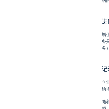
纳
进
增
务
务
记
企
纳
随
额