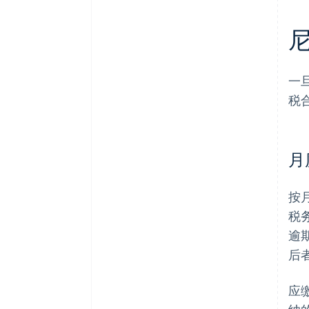
一
税
月
按
税
逾
后
应