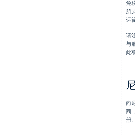
免
所
运
请
与
此
向
商
册