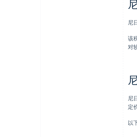
尼
该
对
尼
定
以