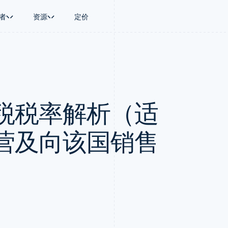
者
资源
定价
景
指南
按行业
公司
资金管理
平台和交易市
商务
持
接受线上付款
AI 企业
产品路线图
Treasury
Connect
币
持方案
实施预置结账流程
创作者经济
Sessions 年度大会
企业财务
平台支付
务
务
构建平台或交易市场
游戏
招聘
Global Payouts
Capital 平台
税税率解析（适
金融
管理订阅
酒店、旅游与休闲
资讯中心
向第三方打款
客户融资
动化
提供按用量计费
保险
Stripe Press
Capital
Treasury 平
企业
发行稳定币支持的支付卡
媒体与娱乐
企业融资
嵌入式金融服
支付
通过智能体配置和管理服务
非营利组织
营及向该国销售
Crypto
Issuing
场
专业服务
钱包、稳定币发行和发卡基础设
实体卡和虚拟
理
公共部门
施
零售
化
Crypto Onramp
on
可嵌入的加密货币购买