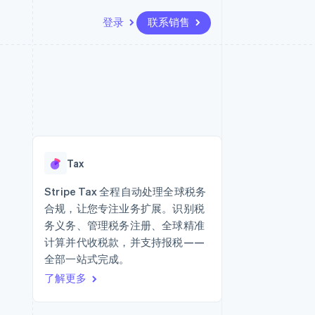
登录
联系销售
资源
生态系统
联系
场
更多
应用集成
合作伙伴
联系销售
Product roadmap
代码示例
Stripe App Marketplace
成为合作伙伴
了解未来规划
开发者博客
版
API 状态
Radar
欺诈防范
台版
Tax
务
Atlas
初创企业注册
Stripe Tax 全程自动处理全球税务
卡
合规，让您专注业务扩展。识别税
Climate
碳移除
务义务、管理税务注册、全球精准
计算并代收税款，并支持报税——
Identity
在线身份验证
全部一站式完成。
了解更多