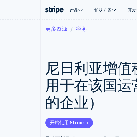
产品
解决方案
开发
更多资源
税务
按企业阶段
文档
学习
按应用场
支持
支付
营收
大型企业
Stripe 文档
博客
智能体
获取支
Payments
Billing
初创企业
API 参考文档
客户案例
加密货
托管支
在线支付
经常性收入
库与 SDK
指南
电子商
专业服
Managed Payments
Metronome
Stripe Apps
尼日利亚增值
嵌入式
备案商家解决方案
按用量计费
财务自
Payment links
Subscriptions
全球化
无代码支付
订阅管理
应用内
用于在该国运
Checkout
Invoicing
交易市
预构建支付界面
一次性或定期账单
资金管
Elements
Tax
平台
的企业）
灵活的 UI 组件
销售税和增值税自动
SaaS
Payment methods
Revenue Recogniti
接入 125+ 种支付方式
会计自动化
Terminal
Stripe Sigma
线下支付
自定义报告
开始使用 Stripe
Authorization Boost
Data Pipeline
支付成功率优化
数据同步
Link