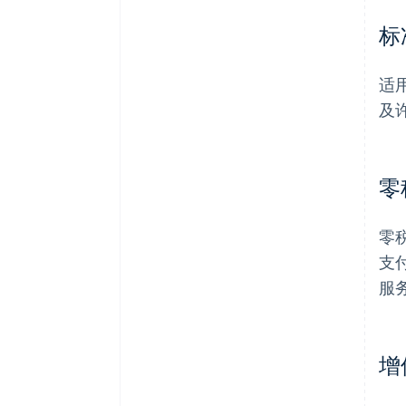
标
适
及
零
零
支
服
增