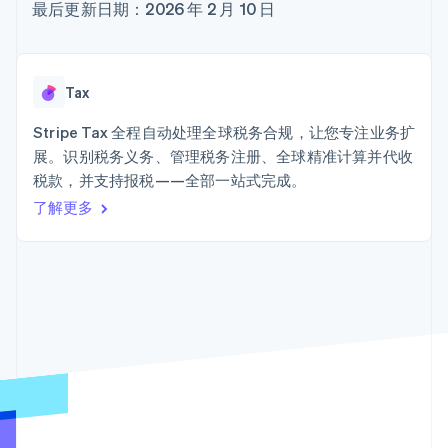
Authorization
Stripe Sigma
最后更新日期：2026 年 2 月 10 日
产品路线图
SaaS
Boost
自定义报告
Sessions 年度大会
支付成功率优
Data Pipeline
招聘
化
数据同步
资讯中心
Link
资源
Stripe Press
Tax
加速结账
按行业
应用集成
Stripe Tax 全程自动处理全球税务合规，让您专注业务扩
AI 企业
代码示例
展。识别税务义务、管理税务注册、全球精准计算并代收
创作者经济
开发者博客
联系
游戏
API 状态
税款，并支持报税——全部一站式完成。
更多
酒店、旅游与休闲
联系销售
Product roadmap
了解更多
保险
成为合作伙伴
了解未来规划
媒体与娱乐
非营利组织
Radar
专业服务
欺诈防范
公共部门
Atlas
零售
初创企业注册
Climate
碳移除
生态系统
合作伙伴
Stripe App Marketplace