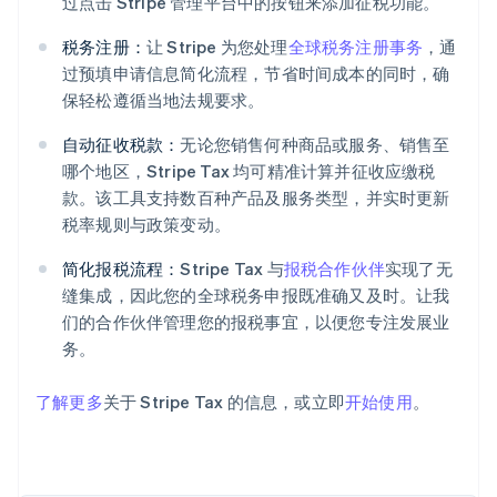
过点击 Stripe 管理平台中的按钮来添加征税功能。
税务注册：
让 Stripe 为您处理
全球税务注册事务
，通
过预填申请信息简化流程，节省时间成本的同时，确
保轻松遵循当地法规要求。
自动征收税款：
无论您销售何种商品或服务、销售至
哪个地区，Stripe Tax 均可精准计算并征收应缴税
阿联酋
款。该工具支持数百种产品及服务类型，并实时更新
English
爱尔兰
税率规则与政策变动。
English
爱沙尼亚
简化报税流程：
Stripe Tax 与
报税合作伙伴
实现了无
English
缝集成，因此您的全球税务申报既准确又及时。让我
奥地利
们的合作伙伴管理您的报税事宜，以便您专注发展业
Deutsch
English
务。
澳大利亚
English
巴西
了解更多
关于 Stripe Tax 的信息，或立即
开始使用
。
Português
English
保加利亚
English
比利时