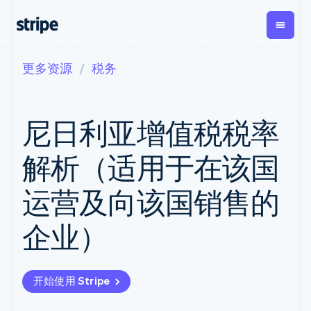
更多资源
税务
按企业阶段
文档
学习
支付
营收
资金管
平台
理
易市
大型企业
Stripe 文档
博客
Payments
Billing
初创企业
API 参考文档
客户案例
尼日利亚增值税税率
在线支付
经常性收入
Global
Conn
库与 SDK
指南
Payment links
Metronome
Payouts
Stripe Apps
按用量计费
平台
解析（适用于在该国
无代码支付
Subscriptions
向第三
按应用场景
Checkout
方打款
支持
预构建支付界
订阅管理
Crypto
运营及向该国销售的
指南
智能体商务
面
Invoicing
钱包、
加密货币
获取支持
一次性或定期
Elements
稳定币
电子商务
接受线上付款
托管支持方案
灵活的 UI 组件
账单
企业）
发行和
嵌入式金融
实施预置结账流程
专业服务
Payment
Tax
发卡基
财务自动化
构建平台或交易市场
methods
销售税和增值
础设施
全球化企业
管理订阅
接入 125+ 种支
税自动化
应用内支付
提供按用量计费
付方式
Revenue
开始使用 Stripe
交易市场
发行稳定币支持的支付卡
Terminal
Recognition
公司
资金管理
通过智能体配置和管理服
线下支付
会计自动化
平台
务