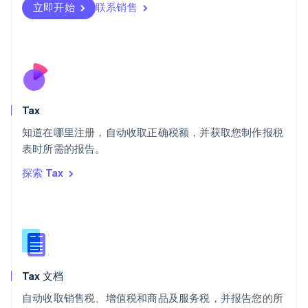
立即开始
联系销售
Svenska
English
瑞士
Deutsch
Français
Italiano
English
塞浦路斯
English
斯洛伐克
English
斯洛文尼亚
Tax
English
Italiano
知道在哪里注册，自动收取正确税额，并获取您制作报税
泰国
ไทย
English
表时所需的报告。
希腊
探索 Tax
English
西班牙
Español
English
新加坡
English
简体中文
新西兰
English
Tax 文档
匈牙利
English
自动收取销售税、增值税和商品及服务税，并报告您的所
意大利