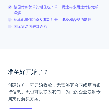
English
德国付款凭单的增值税：单一用途与多用途付款凭单
列支敦士登
详解
Deutsch
English
卢森堡
马耳他增值税率及其对注册、退税和合规的影响
Français
Deutsch
English
国际贸易的进口关税
罗马尼亚
English
马尔他
English
马来西亚
English
简体中文
美国
English
Español
简体中文
墨西哥
准备好开始了？
Español
English
挪威
English
创建账户即可开始收款，无需签署合同或填写银
葡萄牙
行信息。您也可以联系我们，为您的企业定制专
Português
English
日本
属支付解决方案。
日本語
English
瑞典