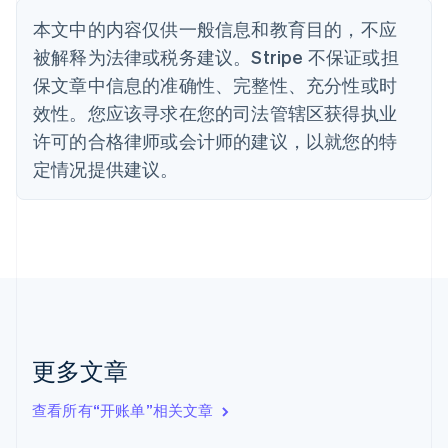
Nederlands
Français
Deutsch
English
本文中的内容仅供一般信息和教育目的，不应
波兰
被解释为法律或税务建议。Stripe 不保证或担
English
丹麦
保文章中信息的准确性、完整性、充分性或时
English
效性。您应该寻求在您的司法管辖区获得执业
德国
Deutsch
English
许可的合格律师或会计师的建议，以就您的特
法国
定情况提供建议。
Français
English
芬兰
English
Svenska
荷兰
Nederlands
English
加拿大
English
Français
捷克
English
克罗地亚
更多文章
English
Italiano
拉脱维亚
查看所有“开账单”相关文章
English
立陶宛