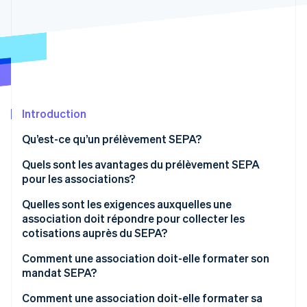
Commerce de détail
État des API
Atlas
Constitution d'une entreprise
Climate
Élimination du carbone
Écosystème
Identity
Partenaires
Vérification de l'identité
Stripe App Marketplace
Introduction
Qu’est-ce qu’un prélèvement SEPA?
Quels sont les avantages du prélèvement SEPA
Stripe Sessions 2026
pour les associations?
Découvrez comment Stripe construit l’infrastructure écon
l’IA.
Quelles sont les exigences auxquelles une
Regarder
association doit répondre pour collecter les
cotisations auprès du SEPA?
Comment une association doit-elle formater son
mandat SEPA?
Comment une association doit-elle formater sa