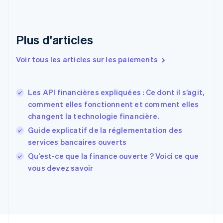
Danemark
English
Émirats arabes unis
English
Plus d'articles
Espagne
Español
English
Voir tous les articles sur les paiements
Estonie
English
États-Unis
Les API financières expliquées : Ce dont il s’agit,
English
Español
简体中文
comment elles fonctionnent et comment elles
Finlande
English
Svenska
changent la technologie financière.
France
Guide explicatif de la réglementation des
Français
English
services bancaires ouverts
Gibraltar
English
Qu’est-ce que la finance ouverte ? Voici ce que
Grèce
vous devez savoir
English
Hongrie
English
Inde
English