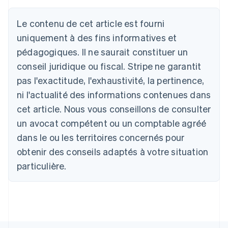
Le contenu de cet article est fourni
Allemagne
uniquement à des fins informatives et
Deutsch
English
Australie
pédagogiques. Il ne saurait constituer un
English
conseil juridique ou fiscal. Stripe ne garantit
Autriche
Deutsch
English
pas l'exactitude, l'exhaustivité, la pertinence,
Belgique
ni l'actualité des informations contenues dans
Nederlands
Français
Deutsch
English
Brésil
cet article. Nous vous conseillons de consulter
Português
English
un avocat compétent ou un comptable agréé
Bulgarie
dans le ou les territoires concernés pour
English
Canada
obtenir des conseils adaptés à votre situation
English
Français
particulière.
Chine continentale
简体中文
English
Chypre
English
Croatie
English
Italiano