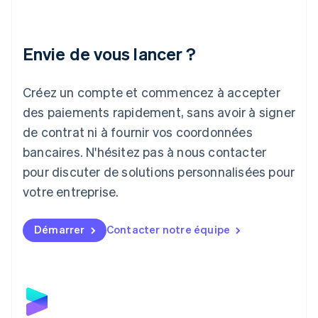
Irlande
English
Italie
Italiano
English
Envie de vous lancer ?
Japon
日本語
English
Créez un compte et commencez à accepter
Lettonie
English
des paiements rapidement, sans avoir à signer
Liechtenstein
de contrat ni à fournir vos coordonnées
Deutsch
English
Lituanie
bancaires. N'hésitez pas à nous contacter
English
pour discuter de solutions personnalisées pour
Luxembourg
votre entreprise.
Français
Deutsch
English
Malaisie
English
简体中文
Démarrer
Contacter notre équipe
Malte
English
Mexique
Español
English
Norvège
English