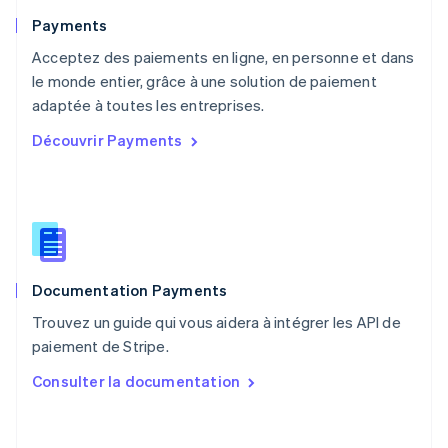
Nouvelle-Zélande
English
Payments
Pays-Bas
Acceptez des paiements en ligne, en personne et dans
Nederlands
English
le monde entier, grâce à une solution de paiement
Pologne
English
adaptée à toutes les entreprises.
Portugal
Découvrir Payments
Português
English
RAS de Hong Kong, Chine
English
简体中文
République tchèque
English
Roumanie
English
Documentation Payments
Royaume-Uni
English
Trouvez un guide qui vous aidera à intégrer les API de
Singapour
paiement de Stripe.
English
简体中文
Slovaquie
Consulter la documentation
English
Slovénie
English
Italiano