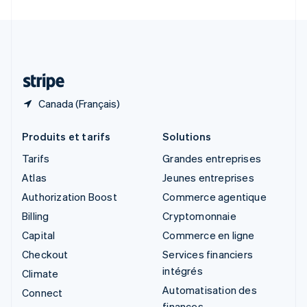
Suède
Svenska
English
Suisse
Deutsch
Français
Italiano
English
Thaïlande
ไทย
English
Canada (Français)
Produits et tarifs
Solutions
Tarifs
Grandes entreprises
Atlas
Jeunes entreprises
Authorization Boost
Commerce agentique
Billing
Cryptomonnaie
Capital
Commerce en ligne
Checkout
Services financiers
intégrés
Climate
Automatisation des
Connect
finances