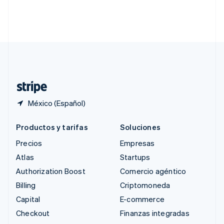
Singapur
English
简体中文
Suecia
Svenska
English
Suiza
Deutsch
Français
Italiano
English
Tailandia
ไทย
English
México (Español)
Productos y tarifas
Soluciones
Precios
Empresas
Atlas
Startups
Authorization Boost
Comercio agéntico
Billing
Criptomoneda
Capital
E-commerce
Checkout
Finanzas integradas