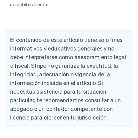
de débito directo.
Alemania
El contenido de este artículo tiene solo fines
Deutsch
English
Australia
informativos y educativos generales y no
English
debe interpretarse como asesoramiento legal
Austria
Deutsch
English
o fiscal. Stripe no garantiza la exactitud, la
Bélgica
integridad, adecuación o vigencia de la
Nederlands
Français
Deutsch
English
Brasil
información incluida en el artículo. Si
Português
English
necesitas asistencia para tu situación
Bulgaria
particular, te recomendamos consultar a un
English
Canadá
abogado o un contador competente con
English
Français
licencia para ejercer en tu jurisdicción.
China continental
简体中文
English
Chipre
English