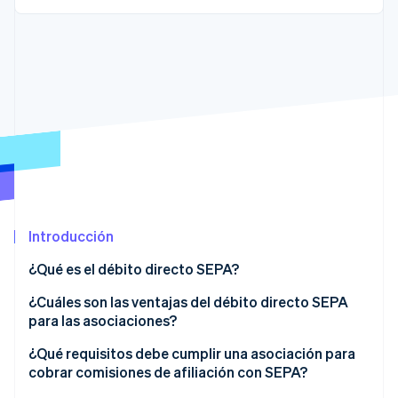
Ecosistema
Sesiones de Stripe 2026
Socios
Descubre cómo Stripe construye la infraestructura económi
Stripe App Marketplace
Mirar ahora
Introducción
¿Qué es el débito directo SEPA?
¿Cuáles son las ventajas del débito directo SEPA
para las asociaciones?
¿Qué requisitos debe cumplir una asociación para
cobrar comisiones de afiliación con SEPA?