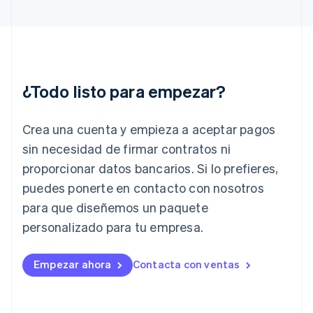
Grecia
English
Hungría
English
India
English
¿Todo listo para empezar?
Irlanda
English
Crea una cuenta y empieza a aceptar pagos
Italia
Italiano
English
sin necesidad de firmar contratos ni
Japón
proporcionar datos bancarios. Si lo prefieres,
日本語
English
Letonia
puedes ponerte en contacto con nosotros
English
para que diseñemos un paquete
Liechtenstein
personalizado para tu empresa.
Deutsch
English
Lituania
English
Empezar ahora
Contacta con ventas
Luxemburgo
Français
Deutsch
English
Malasia
English
简体中文