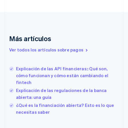
Croacia
English
Italiano
Dinamarca
English
Emiratos Árabes Unidos
English
Más artículos
Eslovaquia
English
Ver todos los artículos sobre pagos
Eslovenia
English
Italiano
España
Explicación de las API financieras:: Qué son,
Español
English
cómo funcionan y cómo están cambiando el
Estados Unidos
English
Español
简体中文
fintech
Estonia
Explicación de las regulaciones de la banca
English
abierta: una guía
Finlandia
English
Svenska
¿Qué es la financiación abierta? Esto es lo que
Francia
necesitas saber
Français
English
Gibraltar
English