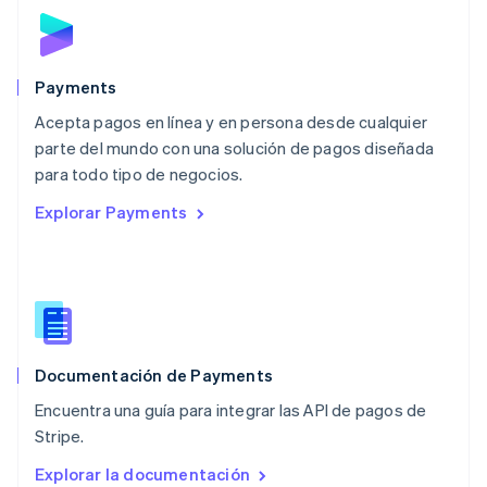
Malta
English
México
Español
English
Payments
Noruega
Acepta pagos en línea y en persona desde cualquier
English
parte del mundo con una solución de pagos diseñada
Nueva Zelandia
English
para todo tipo de negocios.
Países Bajos
Explorar Payments
Nederlands
English
Polonia
English
Portugal
Português
English
RAE de Hong Kong, China
English
简体中文
Documentación de Payments
Reino Unido
English
Encuentra una guía para integrar las API de pagos de
República Checa
Stripe.
English
Rumania
Explorar la documentación
English