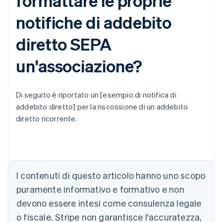
formattare le proprie
notifiche di addebito
diretto SEPA
un'associazione?
Di seguito è riportato un [esempio di notifica di
addebito diretto] per la riscossione di un addebito
diretto ricorrente.
Australia
English
Austria
I contenuti di questo articolo hanno uno scopo
Deutsch
English
puramente informativo e formativo e non
Belgio
devono essere intesi come consulenza legale
Nederlands
Français
Deutsch
English
Brasile
o fiscale. Stripe non garantisce l'accuratezza,
Português
English