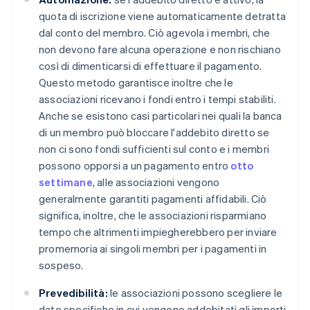
quota di iscrizione viene automaticamente detratta
dal conto del membro. Ciò agevola i membri, che
non devono fare alcuna operazione e non rischiano
così di dimenticarsi di effettuare il pagamento.
Questo metodo garantisce inoltre che le
associazioni ricevano i fondi entro i tempi stabiliti.
Anche se esistono casi particolari nei quali la banca
di un membro può bloccare l'addebito diretto se
non ci sono fondi sufficienti sul conto e i membri
possono opporsi a un pagamento entro
otto
settimane
, alle associazioni vengono
generalmente garantiti pagamenti affidabili. Ciò
significa, inoltre, che le associazioni risparmiano
tempo che altrimenti impiegherebbero per inviare
promemoria ai singoli membri per i pagamenti in
sospeso.
Prevedibilità:
le associazioni possono scegliere le
date specifiche in cui vengono addebitati gli importi