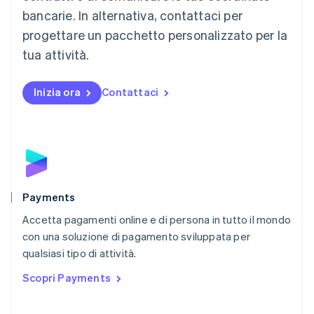
Malta
bancarie. In alternativa, contattaci per
English
progettare un pacchetto personalizzato per la
Messico
tua attività.
Español
English
Norvegia
English
Inizia ora
Contattaci
Nuova Zelanda
English
Paesi Bassi
Nederlands
English
Polonia
English
Portogallo
Português
English
Payments
RAS di Hong Kong, Cina
Accetta pagamenti online e di persona in tutto il mondo
English
简体中文
con una soluzione di pagamento sviluppata per
Regno Unito
English
qualsiasi tipo di attività.
Repubblica Ceca
Scopri Payments
English
Romania
English