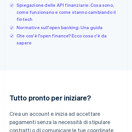
Spiegazione delle API finanziarie: Cosa sono,
Giappone
日本語
English
come funzionano e come stanno cambiando il
Gibilterra
fintech
English
Normative sull'open banking: Una guida
Grecia
English
Che cos'è l'open finance? Ecco cosa c'è da
India
sapere
English
Irlanda
English
Italia
Italiano
English
Lettonia
English
Liechtenstein
Deutsch
English
Tutto pronto per iniziare?
Lituania
English
Crea un account e inizia ad accettare
Lussemburgo
Français
Deutsch
English
pagamenti senza la necessità di stipulare
Malaysia
contratti o di comunicare le tue coordinate
English
简体中文