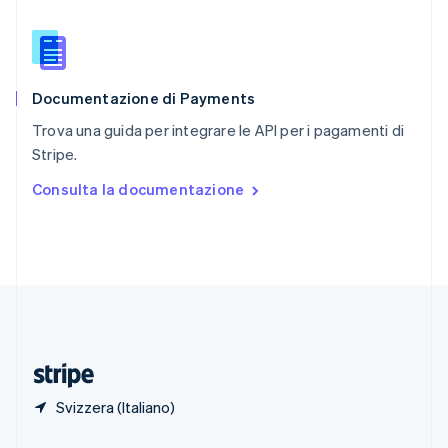
Singapore
English
简体中文
Slovacchia
English
Documentazione di Payments
Slovenia
English
Italiano
Trova una guida per integrare le API per i pagamenti di
Spagna
Stripe.
Español
English
Stati Uniti
Consulta la documentazione
English
Español
简体中文
Svezia
Svenska
English
Svizzera
Deutsch
Français
Italiano
English
Thailandia
ไทย
English
Ungheria
English
Svizzera (Italiano)