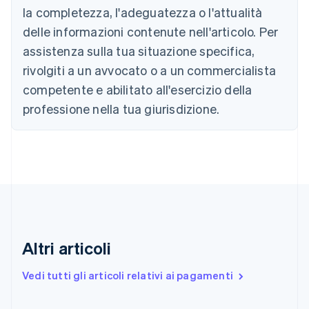
la completezza, l'adeguatezza o l'attualità
Bulgaria
English
delle informazioni contenute nell'articolo. Per
Canada
assistenza sulla tua situazione specifica,
English
Français
Cina continentale
rivolgiti a un avvocato o a un commercialista
简体中文
English
competente e abilitato all'esercizio della
Cipro
professione nella tua giurisdizione.
English
Croazia
English
Italiano
Danimarca
English
Emirati Arabi Uniti
English
Estonia
English
Finlandia
Altri articoli
English
Svenska
Francia
Vedi tutti gli articoli relativi ai pagamenti
Français
English
Germania
Deutsch
English