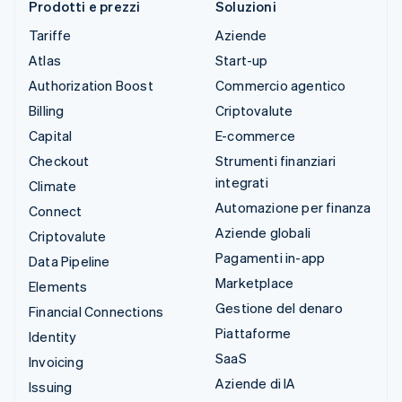
Prodotti e prezzi
Soluzioni
Tariffe
Aziende
Atlas
Start-up
Authorization Boost
Commercio agentico
Billing
Criptovalute
Capital
E-commerce
Checkout
Strumenti finanziari
integrati
Climate
Automazione per finanza
Connect
Aziende globali
Criptovalute
Pagamenti in-app
Data Pipeline
Marketplace
Elements
Gestione del denaro
Financial Connections
Piattaforme
Identity
SaaS
Invoicing
Aziende di IA
Issuing