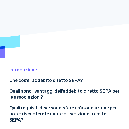
Scopri cosa ti aspetta
Radar
Ecosistema
Prevenzione delle frodi
Partner
Atlas
Stripe App Marketplace
Costituzione di start-up
Climate
Rimozione del carbonio
Identity
Verifica online dell'identità
Introduzione
Che cos’è l’addebito diretto SEPA?
Quali sono i vantaggi dell’addebito diretto SEPA per
Stripe Sessions 2026
le associazioni?
Scopri come Stripe sta costruendo l'infrastruttura economi
Guarda ora
Quali requisiti deve soddisfare un’associazione per
poter riscuotere le quote di iscrizione tramite
SEPA?