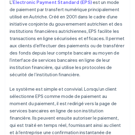
L’
Electronic Payment Standard (EPS)
est un mode
Intégration de l’innovation
Cartes de crédit et de débit
de paiement par transfert numérique principalement
utilisé en Autriche. Créé en 2001 dans le cadre d’une
Paiement en argent comptant à la livraison
initiative conjointe du gouvernement autrichien et des
institutions financières autrichiennes, EPS facilite les
transactions en ligne sécurisées et efficaces. Il permet
aux clients d’effectuer des paiements ou de transférer
des fonds depuis leur compte bancaire au moyen de
l’interface de services bancaires en ligne de leur
institution financière, qui utilise les protocoles de
sécurité de l’institution financière.
Le système est simple et convivial. Lorsqu’un client
sélectionne EPS comme mode de paiement au
moment du paiement, il est redirigé vers la page de
services bancaires en ligne de son institution
financière. Ils peuvent ensuite autoriser le paiement,
qui est traité en temps réel, fournissant ainsi au client
et à l’entreprise une confirmation instantanée de