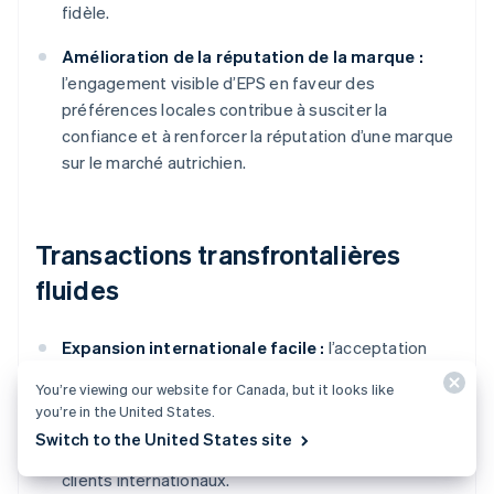
fidèle.
Amélioration de la réputation de la marque :
l’engagement visible d’EPS en faveur des
préférences locales contribue à susciter la
confiance et à renforcer la réputation d’une marque
sur le marché autrichien.
Transactions transfrontalières
fluides
Expansion internationale facile :
l’acceptation
d’EPS simplifie les transactions transfrontalières
You’re viewing our website for Canada, but it looks like
grâce à la conversion de devises instantanée et aux
you’re in the United States.
virements sécurisés, ce qui permet aux entreprises
Switch to the United States site
d’étendre leur portée et de servir facilement leurs
clients internationaux.