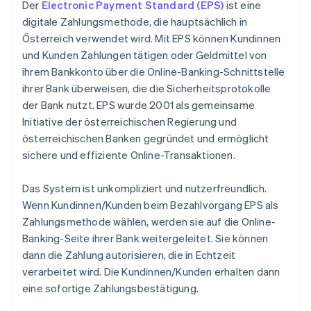
Einblicken
Der
Electronic Payment Standard (EPS)
ist eine
Kredit- und Debitkarten
digitale Zahlungsmethode, die hauptsächlich in
Mut zur Innovation
Österreich verwendet wird. Mit EPS können Kundinnen
Barzahlung per Nachnahme
und Kunden Zahlungen tätigen oder Geldmittel von
ihrem Bankkonto über die Online-Banking-Schnittstelle
ihrer Bank überweisen, die die Sicherheitsprotokolle
der Bank nutzt. EPS wurde 2001 als gemeinsame
Initiative der österreichischen Regierung und
österreichischen Banken gegründet und ermöglicht
sichere und effiziente Online-Transaktionen.
Das System ist unkompliziert und nutzerfreundlich.
Wenn Kundinnen/Kunden beim Bezahlvorgang EPS als
Zahlungsmethode wählen, werden sie auf die Online-
Banking-Seite ihrer Bank weitergeleitet. Sie können
dann die Zahlung autorisieren, die in Echtzeit
verarbeitet wird. Die Kundinnen/Kunden erhalten dann
eine sofortige Zahlungsbestätigung.