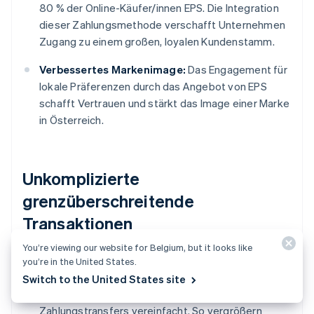
80 % der Online-Käufer/innen EPS. Die Integration
dieser Zahlungsmethode verschafft Unternehmen
Zugang zu einem großen, loyalen Kundenstamm.
Verbessertes Markenimage:
Das Engagement für
lokale Präferenzen durch das Angebot von EPS
schafft Vertrauen und stärkt das Image einer Marke
in Österreich.
Unkomplizierte
grenzüberschreitende
Transaktionen
You’re viewing our website for Belgium, but it looks like
Effiziente Expansion ins Ausland:
Mit EPS werden
you’re in the United States.
grenzüberschreitende Transaktionen durch
Switch to the United States site
sofortige Währungsumrechnung und sichere
Zahlungstransfers vereinfacht. So vergrößern