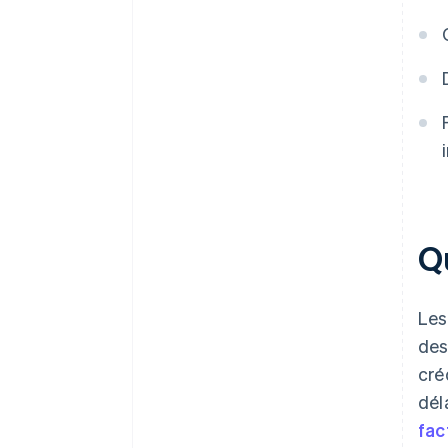
les flux de trésorerie
Analysez le rapport pour affiner
les politiques de crédit
Incluez des informations issues
des rapports d’ancienneté dans
les examens financiers
mensuels
Q
Les
des
cré
dél
fac