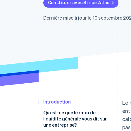
Authorization Boost
Constituer avec Stripe Atlas
Optimisation des acceptations
Link
Paiements accélérés
Dernière mise à jour le 10 septembre 20
Introduction
Le 
ent
Qu’est-ce que le ratio de
liquidité générale vous dit sur
cal
une entreprise?
pas