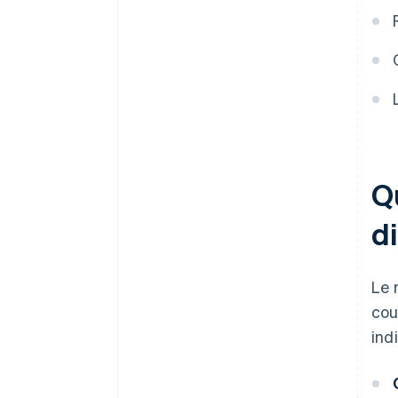
Accepter des paiements et
effectuer des opérations
bancaires avant l’arrivée de
votre EIN
Achat d’actions dématérialisé
par les fondateurs
Déclaration fiscale
automatique au titre de
Qu
l’article 83(b)
di
Documents juridiques
d’entreprise de classe mondiale
Une année gratuite d’utilisation
Le 
de Stripe Payments, plus 50
cou
000 dollars de crédits et de
remises chez nos partenaires
ind