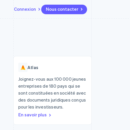
Connexion
Nous contacter
Ressources
Écosystème
Contact
t places de
Plus
Intégrations d'applications
Partenaires
Nous contacter
Product roadmap
ssions
Exemples de code
Stripe App Marketplace
Devenir partenaire
Découvrez ce qui vous attend
Blog des développeurs
r les
rs
État des API
Radar
Prévention de la fraude
Atlas
Atlas
tif
Constitution d'une entreprise
Joignez-vous aux 100 000 jeunes
entreprises de 180 pays qui se
Climate
Élimination du carbone
sont constituées en société avec
des documents juridiques conçus
Identity
Vérification de l'identité
pour les investisseurs.
En savoir plus