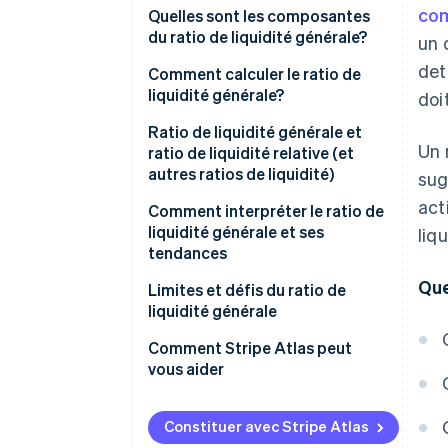
com
Quelles sont les composantes
du ratio de liquidité générale?
un 
det
Actifs à court terme
Comment calculer le ratio de
liquidité générale?
doi
Passif à court terme
Recueillir des données
Ratio de liquidité générale et
Un 
financières
ratio de liquidité relative (et
autres ratios de liquidité)
sug
Calculer les actifs à court terme
act
Ratio de liquidité générale
Comment interpréter le ratio de
Calculer le passif à court terme
liquidité générale et ses
liq
Ratio de liquidité relative (ratio
tendances
Diviser les actifs à court terme
de trésorerie relative)
par le passif à court terme
Que
Interprétation de base
Limites et défis du ratio de
Ratio de trésorerie
liquidité générale
Considérations relatives au
Ratio du flux de trésorerie
secteur et au contexte
Comment Stripe Atlas peut
d’exploitation
vous aider
Analyse des tendances
Fonds de roulement
Faire une demande auprès
Mise en pratique
d’Atlas
Constituer avec Stripe Atlas
Choisir le bon ratio