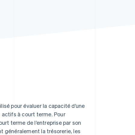
Stripe Sessions 2026
Découvrez comment
Stripe construit
l’infrastructure
économique pour l’IA.
Regarder
ilisé pour évaluer la capacité d’une
 actifs à court terme. Pour
court terme de l’entreprise par son
t généralement la trésorerie, les