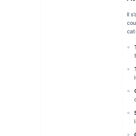
Il 
cou
cat