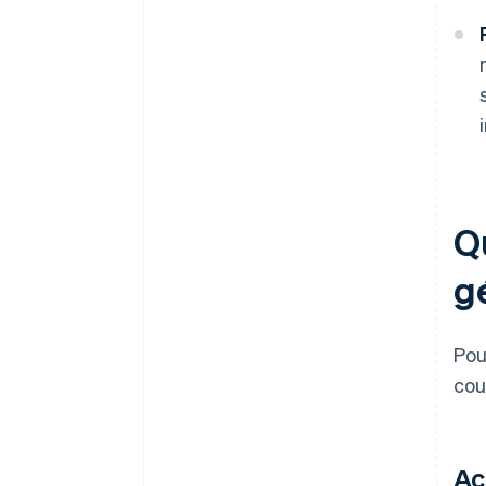
Qu
g
Pou
cou
Ac