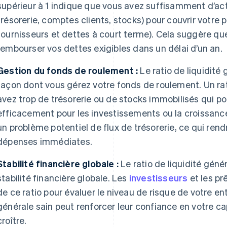
supérieur à 1 indique que vous avez suffisamment d’acti
trésorerie, comptes clients, stocks) pour couvrir votre
fournisseurs et dettes à court terme). Cela suggère qu
rembourser vos dettes exigibles dans un délai d’un an.
Gestion du fonds de roulement :
Le ratio de liquidité
façon dont vous gérez votre fonds de roulement. Un rat
avez trop de trésorerie ou de stocks immobilisés qui pou
efficacement pour les investissements ou la croissance.
un problème potentiel de flux de trésorerie, ce qui rendr
dépenses immédiates.
Stabilité financière globale :
Le ratio de liquidité géné
stabilité financière globale. Les
investisseurs
et les pr
de ce ratio pour évaluer le niveau de risque de votre ent
générale sain peut renforcer leur confiance en votre ca
croître.