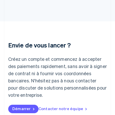
English
Hongrie
English
Inde
English
Irlande
English
Italie
Italiano
English
Envie de vous lancer ?
Japon
日本語
English
Créez un compte et commencez à accepter
Lettonie
English
des paiements rapidement, sans avoir à signer
Liechtenstein
de contrat ni à fournir vos coordonnées
Deutsch
English
Lituanie
bancaires. N'hésitez pas à nous contacter
English
pour discuter de solutions personnalisées pour
Luxembourg
votre entreprise.
Français
Deutsch
English
Malaisie
English
简体中文
Démarrer
Contacter notre équipe
Malte