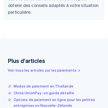
简体中文
English
obtenir des conseils adaptés à votre situation
Chypre
English
particulière.
Croatie
English
Italiano
Danemark
English
Émirats arabes unis
English
Espagne
Español
English
Estonie
Plus d'articles
English
États-Unis
Voir tous les articles sur les paiements
English
Español
简体中文
Finlande
English
Svenska
France
Modes de paiement en Thaïlande
Français
English
China UnionPay : un guide détaillé
Gibraltar
English
Options de paiement en ligne pour les petites
Grèce
entreprises en Nouvelle-Zélande