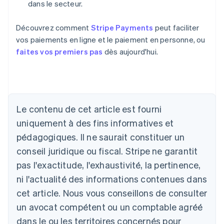
dans le secteur.
Découvrez comment
Stripe Payments
peut faciliter
vos paiements en ligne et le paiement en personne, ou
faites vos premiers pas
dès aujourd'hui.
Allemagne
Deutsch
English
Australie
English
Le contenu de cet article est fourni
Autriche
uniquement à des fins informatives et
Deutsch
English
Belgique
pédagogiques. Il ne saurait constituer un
Nederlands
Français
Deutsch
English
conseil juridique ou fiscal. Stripe ne garantit
Brésil
pas l'exactitude, l'exhaustivité, la pertinence,
Português
English
Bulgarie
ni l'actualité des informations contenues dans
English
cet article. Nous vous conseillons de consulter
Canada
un avocat compétent ou un comptable agréé
English
Français
Chine continentale
dans le ou les territoires concernés pour