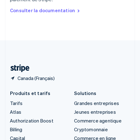
English
简体中文
Slovaquie
Consulter la documentation
English
Slovénie
English
Italiano
Suède
Svenska
English
Suisse
Deutsch
Français
Italiano
English
Thaïlande
ไทย
English
Canada (Français)
Produits et tarifs
Solutions
Tarifs
Grandes entreprises
Atlas
Jeunes entreprises
Authorization Boost
Commerce agentique
Billing
Cryptomonnaie
Capital
Commerce en ligne