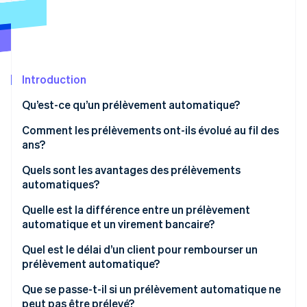
Commerce de détail
État des API
Atlas
Constitution d'une entreprise
Climate
Élimination du carbone
Écosystème
Introduction
Identity
Partenaires
Vérification de l'identité
Stripe App Marketplace
Qu’est-ce qu’un prélèvement automatique?
Comment les prélèvements ont-ils évolué au fil des
ans?
Quels sont les avantages des prélèvements
Stripe Sessions 2026
automatiques?
Découvrez comment Stripe construit l’infrastructure écon
l’IA.
Quelle est la différence entre un prélèvement
Regarder
automatique et un virement bancaire?
Quel est le délai d’un client pour rembourser un
prélèvement automatique?
Que se passe-t-il si un prélèvement automatique ne
peut pas être prélevé?