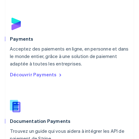
English
Mexique
Español
English
Norvège
English
Nouvelle-Zélande
English
Payments
Pays-Bas
Acceptez des paiements en ligne, en personne et dans
Nederlands
English
le monde entier, grâce à une solution de paiement
Pologne
English
adaptée à toutes les entreprises.
Portugal
Découvrir Payments
Português
English
RAS de Hong Kong, Chine
English
简体中文
République tchèque
English
Roumanie
English
Documentation Payments
Royaume-Uni
English
Trouvez un guide qui vous aidera à intégrer les API de
Singapour
paiement de Stripe.