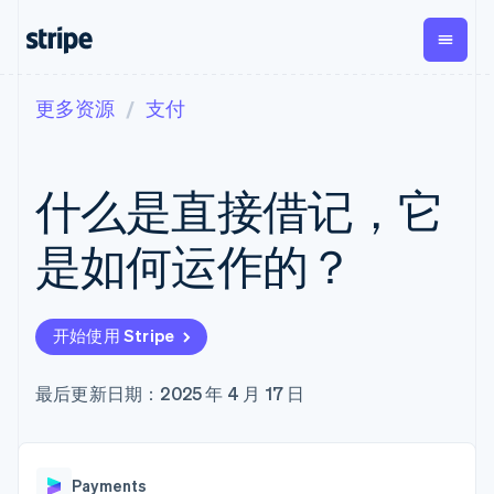
更多资源
支付
按企业阶段
文档
学习
支付
营收
资金管
平台
理
易市
大型企业
Stripe 文档
博客
Payments
Billing
初创企业
API 参考文档
客户案例
什么是直接借记，它
在线支付
经常性收入
Global
Conn
库与 SDK
指南
Payment links
Metronome
Payouts
Stripe Apps
按用量计费
平台
是如何运作的？
无代码支付
Subscriptions
向第三
按应用场景
Checkout
方打款
支持
预构建支付界
订阅管理
Crypto
指南
智能体商务
面
Invoicing
钱包、
加密货币
获取支持
一次性或定期
Elements
开始使用 Stripe
稳定币
电子商务
接受线上付款
托管支持方案
灵活的 UI 组件
账单
发行和
嵌入式金融
实施预置结账流程
专业服务
Payment
Tax
发卡基
财务自动化
构建平台或交易市场
最后更新日期：2025 年 4 月 17 日
methods
销售税和增值
础设施
全球化企业
管理订阅
接入 125+ 种支
税自动化
应用内支付
提供按用量计费
付方式
Revenue
交易市场
发行稳定币支持的支付卡
Terminal
Recognition
公司
资金管理
通过智能体配置和管理服
线下支付
会计自动化
Payments
平台
务