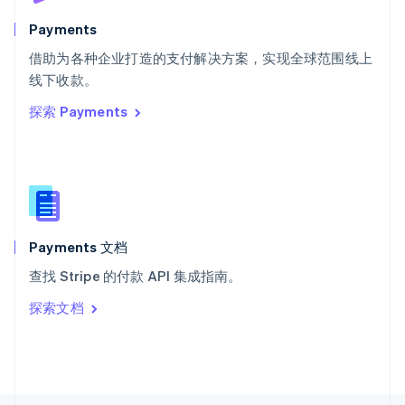
斯洛文尼亚
English
Italiano
Payments
泰国
ไทย
English
借助为各种企业打造的支付解决方案，实现全球范围线上
希腊
线下收款。
English
探索 Payments
西班牙
Español
English
新加坡
English
简体中文
新西兰
English
匈牙利
English
Payments 文档
意大利
查找 Stripe 的付款 API 集成指南。
Italiano
English
印度
探索文档
English
英国
English
直布罗陀
English