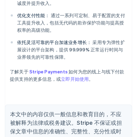
阿联酋
诚度并提升收入。
English
爱尔兰
优化支付性能：
通过一系列可定制、易于配置的支付
English
工具提升收入，包括无代码的欺诈保护功能与提高授
爱沙尼亚
权率的高级功能。
English
奥地利
依托灵活可靠的平台加速业务增长：
采用专为弹性扩
Deutsch
English
展设计的平台架构，提供 99.999% 正常运行时间与
澳大利亚
业界领先的可靠性保障。
English
巴西
Português
English
了解关于
Stripe Payments
如何为您的线上与线下付款
保加利亚
提供支持的更多信息，或
立即开始使用
。
English
比利时
Nederlands
Français
Deutsch
English
波兰
English
丹麦
本文中的内容仅供一般信息和教育目的，不应
English
被解释为法律或税务建议。Stripe 不保证或担
德国
保文章中信息的准确性、完整性、充分性或时
Deutsch
English