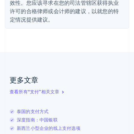
法国
效性。您应该寻求在您的司法管辖区获得执业
Français
English
许可的合格律师或会计师的建议，以就您的特
芬兰
定情况提供建议。
English
Svenska
荷兰
Nederlands
English
加拿大
English
Français
捷克
English
克罗地亚
English
Italiano
拉脱维亚
更多文章
English
立陶宛
查看所有“支付”相关文章
English
列支敦士登
Deutsch
English
卢森堡
泰国的支付方式
Français
Deutsch
English
深度指南：中国银联
罗马尼亚
新西兰小型企业的线上支付选项
English