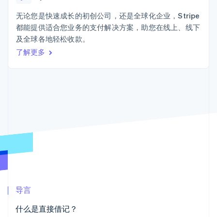
Authorization
Stripe Sigma
产品路线图
SaaS
Boost
自定义报告
Sessions 年度大会
无论您是快速成长的初创公司，还是全球化企业，Stripe
支付成功率优
Data Pipeline
招聘
都能提供适合您业务的支付解决方案，助您在线上、线下
化
数据同步
资讯中心
Link
资源
及全球各地轻松收款。
Stripe Press
加速结账
按行业
了解更多
应用集成
AI 企业
代码示例
创作者经济
开发者博客
联系
游戏
API 状态
更多
酒店、旅游与休闲
联系销售
Product roadmap
保险
成为合作伙伴
了解未来规划
媒体与娱乐
非营利组织
Radar
专业服务
欺诈防范
公共部门
Atlas
零售
初创企业注册
Climate
碳移除
生态系统
导言
合作伙伴
什么是直接借记？
Stripe App Marketplace