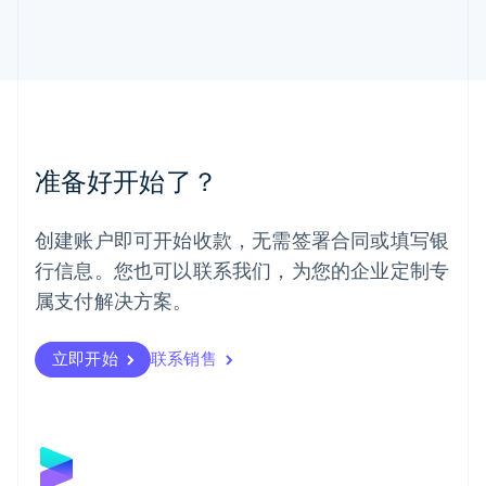
马尔他
English
马来西亚
English
简体中文
美国
English
Español
简体中文
墨西哥
Español
English
准备好开始了？
挪威
English
葡萄牙
创建账户即可开始收款，无需签署合同或填写银
Português
English
行信息。您也可以联系我们，为您的企业定制专
日本
日本語
English
属支付解决方案。
瑞典
Svenska
English
瑞士
立即开始
联系销售
Deutsch
Français
Italiano
English
塞浦路斯
English
斯洛伐克
English