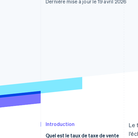
Authorization Boost
Dernière mise à jour le 19 avril 2026
Optimisation des acceptations
Link
Paiements accélérés
Introduction
Le 
l’é
Quel est le taux de taxe de vente