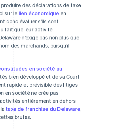
t produire des déclarations de taxe
i sur le
lien économique
en
t donc évaluer s’ils sont
 fait que leur activité
 Delaware n’exige pas non plus que
u nom des marchands, puisqu’il
constituées en société au
étés bien développé et de sa Court
t rapide et prévisible des litiges
ion en société ne crée pas
s activités entièrement en dehors
 la
taxe de franchise du Delaware
,
cettes brutes.