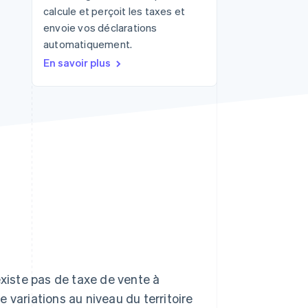
calcule et perçoit les taxes et
envoie vos déclarations
automatiquement.
Stripe Sessions 2026
Découvrez comment
En savoir plus
Stripe construit
l’infrastructure
économique pour l’IA.
Regarder
existe pas de taxe de vente à
de variations au niveau du territoire