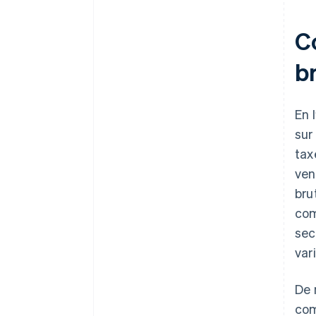
C
b
En 
sur
tax
ven
bru
com
sec
var
De 
com