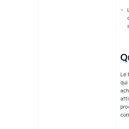
Q
Le 
qui
ach
aff
pro
com