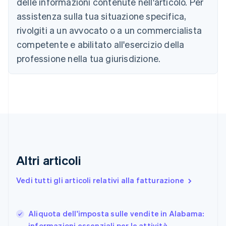
delle informazioni contenute nell'articolo. Per
Nederlands
Français
Deutsch
English
assistenza sulla tua situazione specifica,
Brasile
Português
English
rivolgiti a un avvocato o a un commercialista
Bulgaria
competente e abilitato all'esercizio della
English
Canada
professione nella tua giurisdizione.
English
Français
Cina continentale
简体中文
English
Cipro
English
Croazia
English
Italiano
Danimarca
English
Altri articoli
Emirati Arabi Uniti
English
Estonia
Vedi tutti gli articoli relativi alla fatturazione
English
Finlandia
English
Svenska
Aliquota dell'imposta sulle vendite in Alabama:
Francia
informazioni essenziali per le attività