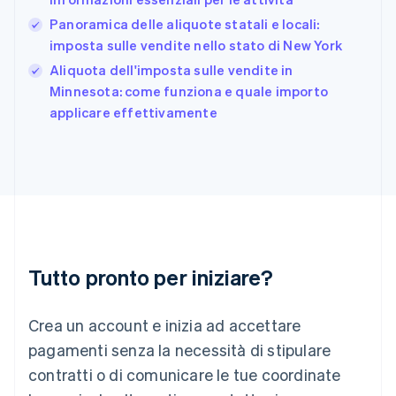
Français
English
Panoramica delle aliquote statali e locali:
Germania
imposta sulle vendite nello stato di New York
Deutsch
English
Giappone
Aliquota dell'imposta sulle vendite in
日本語
English
Minnesota: come funziona e quale importo
Gibilterra
applicare effettivamente
English
Grecia
English
India
English
Irlanda
English
Italia
Italiano
English
Tutto pronto per iniziare?
Lettonia
English
Liechtenstein
Crea un account e inizia ad accettare
Deutsch
English
Lituania
pagamenti senza la necessità di stipulare
English
contratti o di comunicare le tue coordinate
Lussemburgo