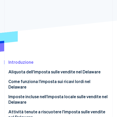
Scopri cosa ti aspetta
Radar
Ecosistema
Prevenzione delle frodi
Partner
Atlas
Stripe App Marketplace
Costituzione di start-up
Climate
Rimozione del carbonio
Identity
Verifica online dell'identità
Introduzione
Aliquota dell’imposta sulle vendite nel Delaware
Come funziona l’imposta sui ricavi lordi nel
Stripe Sessions 2026
Delaware
Scopri come Stripe sta costruendo l'infrastruttura economi
Guarda ora
Imposte incluse nell’imposta locale sulle vendite nel
Delaware
Attività tenute a riscuotere l’imposta sulle vendite