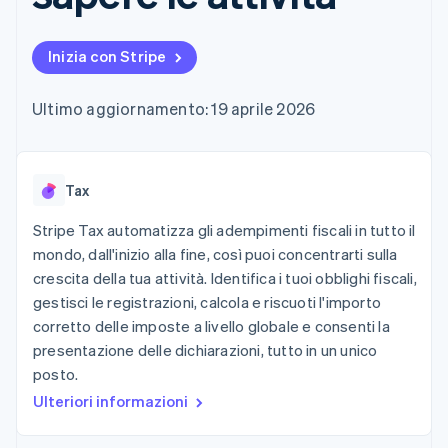
utente
Automazione
Gestione del denaro
Gestire gli
flessibile
Metodi di
della contabilità
Roadmap del prodotto
Piattaforme
abbonamenti
pagamento
Stripe Sigma
Conferenza annuale
SaaS
Offrire addebiti in base
Inizia con Stripe
Accesso a
Report
Sessions
all'utilizzo
oltre 125
personalizzati
Lavora con noi
Emettere carte
Terminal
Data Pipeline
Sala stampa
garantite da stablecoin
Ultimo aggiornamento: 19 aprile 2026
Pagamenti di
Sincronizzazione
Stripe Press
Per settore
persona
dei dati
Esegui il provisioning e
Authorization
gestisci i servizi con gli
Boost
Aziende di IA
agenti
Accettazione
Tax
Creator economy
Recapiti
ottimizzata
Gaming
Link
Ospitalità, viaggi e
Stripe Tax automatizza gli adempimenti fiscali in tutto il
Contattaci
Pagamento
tempo libero
Diventa nostro partner
mondo, dall'inizio alla fine, così puoi concentrarti sulla
Risorse
Assicurazione
accelerato
crescita della tua attività. Identifica i tuoi obblighi fiscali,
Media e
Financial
intrattenimento
Integrazioni app
gestisci le registrazioni, calcola e riscuoti l'importo
Connections
Organizzazioni non
Esempi di codice
Conti finanziari
corretto delle imposte a livello globale e consenti la
profit
Blog per sviluppatori
collegati
presentazione delle dichiarazioni, tutto in un unico
Servizi professionali
Stato dell'API
Pubblica
posto.
amministrazione
Ulteriori informazioni
Commercio al dettaglio
Altro
Product roadmap