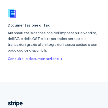
English
Romania
English
Singapore
English
简体中文
Documentazione di Tax
Slovacchia
English
Automatizza la riscossione dell'imposta sulle vendite,
Slovenia
dell'IVA e della GST e la reportistica per tutte le
English
Italiano
transazioni grazie alle integrazioni senza codice o con
Spagna
poco codice disponibili.
Español
English
Stati Uniti
Consulta la documentazione
English
Español
简体中文
Svezia
Svenska
English
Svizzera
Deutsch
Français
Italiano
English
Thailandia
ไทย
English
Ungheria
English