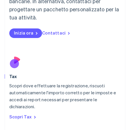
bancarie. In alternativa, contattaci per
Français
Deutsch
English
progettare un pacchetto personalizzato per la
Malaysia
English
简体中文
tua attività.
Malta
English
Messico
Inizia ora
Contattaci
Español
English
Norvegia
English
Nuova Zelanda
English
Paesi Bassi
Nederlands
English
Tax
Polonia
English
Scopri dove effettuare la registrazione, riscuoti
Portogallo
automaticamente l'importo corretto per le imposte e
Português
English
accedi ai report necessari per presentare le
RAS di Hong Kong, Cina
dichiarazioni.
English
简体中文
Regno Unito
Scopri Tax
English
Repubblica Ceca