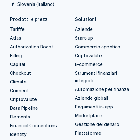
Slovenia (Italiano)
Prodotti e prezzi
Soluzioni
Tariffe
Aziende
Atlas
Start-up
Authorization Boost
Commercio agentico
Billing
Criptovalute
Capital
E-commerce
Checkout
Strumenti finanziari
integrati
Climate
Automazione per finanza
Connect
Aziende globali
Criptovalute
Pagamenti in-app
Data Pipeline
Marketplace
Elements
Gestione del denaro
Financial Connections
Piattaforme
Identity