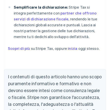
Semplificare la dichiarazione:
Stripe Tax si
integra perfettamente con
partner che offrono
servizi di dichiarazione fiscale
, rendendo le tue
dichiarazioni globali accurate e puntuali. Lascia ai
nostri partner la gestione delle tue dichiarazioni,
mentre tu ti dedichi allo sviluppo dell'attività.
Scopri di più
su Stripe Tax, oppure
inizia
oggi stesso.
I contenuti di questo articolo hanno uno scopo
puramente informativo e formativo e non
Australia
devono essere intesi come consulenza legale
English
o fiscale. Stripe non garantisce l'accuratezza,
Austria
la completezza, l'adeguatezza o l'attualità
Deutsch
English
Belgio