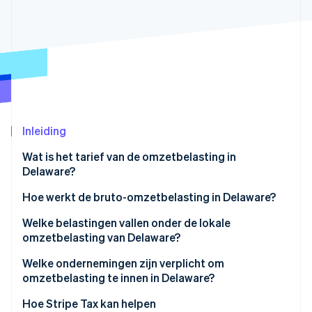
Oprichting van een start-up
Climate
Ecosysteem
CO₂-verwijdering
Partners
Identity
Stripe App Marketplace
Online identiteitsverificatie
Inleiding
Wat is het tarief van de omzetbelasting in
Stripe Sessions 2026
Delaware?
Ontdek hoe Stripe de economische infrastructuu
Nu bekijken
Hoe werkt de bruto-omzetbelasting in Delaware?
Welke belastingen vallen onder de lokale
omzetbelasting van Delaware?
Welke ondernemingen zijn verplicht om
omzetbelasting te innen in Delaware?
Hoe Stripe Tax kan helpen