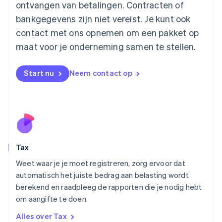
ontvangen van betalingen. Contracten of
Maleisië
bankgegevens zijn niet vereist. Je kunt ook
English
简体中文
contact met ons opnemen om een pakket op
Malta
English
maat voor je onderneming samen te stellen.
Mexico
Español
English
Nederland
Start nu
Neem contact op
Nederlands
English
Nieuw-Zeeland
English
Noorwegen
English
Oostenrijk
Deutsch
English
Tax
Polen
English
Weet waar je je moet registreren, zorg ervoor dat
Portugal
automatisch het juiste bedrag aan belasting wordt
Português
English
berekend en raadpleeg de rapporten die je nodig hebt
Roemenië
om aangifte te doen.
English
Singapore
Alles over Tax
English
简体中文