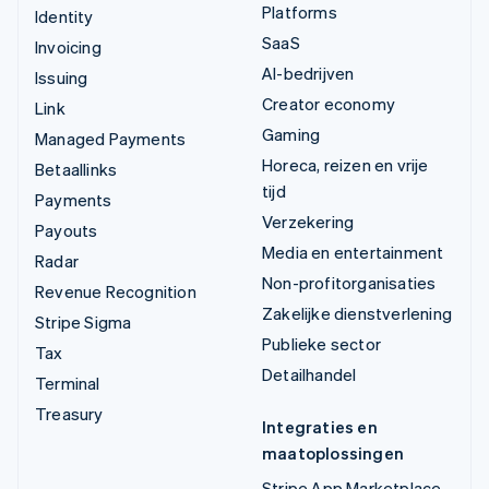
Platforms
Identity
SaaS
Invoicing
AI-bedrijven
Issuing
Creator economy
Link
Gaming
Managed Payments
Horeca, reizen en vrije
Betaallinks
tijd
Payments
Verzekering
Payouts
Media en entertainment
Radar
Non-profitorganisaties
Revenue Recognition
Zakelijke dienstverlening
Stripe Sigma
Publieke sector
Tax
Detailhandel
Terminal
Treasury
Integraties en
maatoplossingen
Stripe App Marketplace