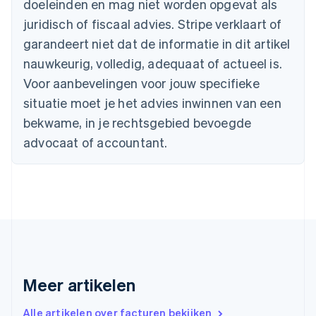
doeleinden en mag niet worden opgevat als
Nederlands
Français
Deutsch
English
Brazilië
juridisch of fiscaal advies. Stripe verklaart of
Português
English
garandeert niet dat de informatie in dit artikel
Bulgarije
nauwkeurig, volledig, adequaat of actueel is.
English
Canada
Voor aanbevelingen voor jouw specifieke
English
Français
situatie moet je het advies inwinnen van een
Cyprus
English
bekwame, in je rechtsgebied bevoegde
Denemarken
advocaat of accountant.
English
Duitsland
Deutsch
English
Estland
English
Finland
English
Svenska
Frankrijk
Français
English
Gibraltar
Meer artikelen
English
Griekenland
Alle artikelen over facturen bekijken