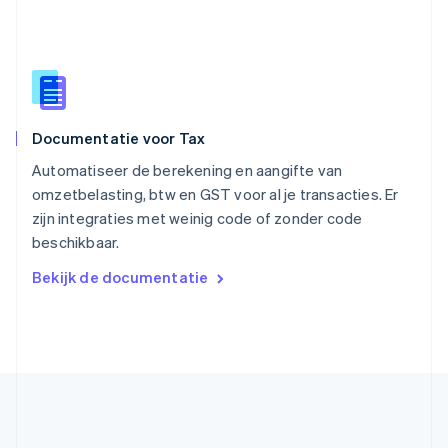
Slovenië
English
Italiano
Slowakije
English
Spanje
Español
English
Documentatie voor Tax
Thailand
ไทย
English
Automatiseer de berekening en aangifte van
Tsjechië
omzetbelasting, btw en GST voor al je transacties. Er
English
zijn integraties met weinig code of zonder code
Vasteland van China
beschikbaar.
简体中文
English
Verenigd Koninkrijk
Bekijk de documentatie
English
Verenigde Arabische Emiraten
English
Verenigde Staten
English
Español
简体中文
Zweden
Svenska
English
Zwitserland
Deutsch
Français
Italiano
English