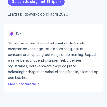
Toegang tot meer
Data Pipeline
Ga aan de slag met Stripe
Bedrijf
Marktplaatsen
Gegevenssynchronisatie
dan 125
Geldbeheer
Facturatie naar gebruik
Terminal
Productroadmap
Platforms
bieden
Laatst bijgewerkt op 19 april 2026
Fysieke betalingen
Jaarlijks congres
SaaS
Betaalkaarten uitgeven
Authorization
Sessions
die door stablecoins
Boost
Vacatures
worden gedekt
Optimaliseer de
Stripe Newsroom
Diensten voorzien en
acceptatie
Stripe Press
Tax
beheren met agents
Per branche
Link
Versneld afrekenen
Stripe Tax automatiseert internationale fiscale
Financial
AI-bedrijven
compliance van begin tot eind, zodat jij je kunt
Connections
Creator economy
Contact
Bronnen
Data gekoppelde
concentreren op de groei van je onderneming. Bepaal
Gaming
rekeningen
Horeca, reizen en vrije
waar je belastingverplichtingen hebt, beheer
Neem contact op
tijd
App-integraties
Partner worden
registraties, bereken wereldwijd de juiste
Verzekering
Voorbeelden van code
belastingbedragen en schakel aangiftes in, allemaal op
Media en entertainment
Developerblog
API-status
één locatie.
Meer
Non-profitorganisaties
Product roadmap
Meer informatie
Ontdek wat er in het verschiet ligt
Professionele
dienstverlening
Radar
Publieke sector
Fraudepreventie
Detailhandel
Atlas