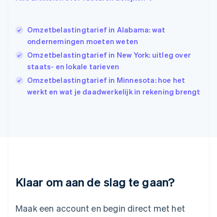
English
Hongarije
English
Omzetbelastingtarief in Alabama: wat
Hongkong SAR, China
ondernemingen moeten weten
English
简体中文
Ierland
Omzetbelastingtarief in New York: uitleg over
English
staats- en lokale tarieven
India
Omzetbelastingtarief in Minnesota: hoe het
English
Italië
werkt en wat je daadwerkelijk in rekening brengt
Italiano
English
Japan
日本語
English
Kroatië
English
Italiano
Letland
English
Liechtenstein
Deutsch
English
Klaar om aan de slag te gaan?
Litouwen
English
Luxemburg
Maak een account en begin direct met het
Français
Deutsch
English