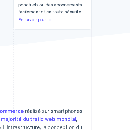
ponctuels ou des abonnements
facilement et en toute sécurité.
En savoir plus
Stripe Sessions 2026
Découvrez comment
Stripe construit
l’infrastructure
économique de l’IA.
Regarder la vidéo
commerce
réalisé sur smartphones
a
majorité du trafic web mondial
,
L’infrastructure, la conception du