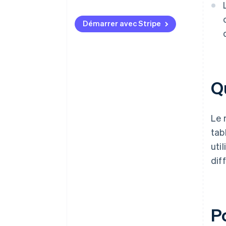
Démarrer avec Stripe
Q
Le 
tab
uti
dif
P