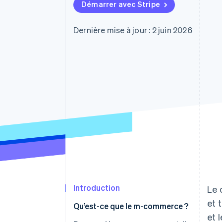
Authorization Boost
Démarrer avec Stripe
Acceptation optimisée
Link
Paiements accélérés
Dernière mise à jour : 2 juin 2026
Financial Connections
Comptes financiers associés
Introduction
Le 
et 
Qu’est-ce que le m-commerce ?
et 