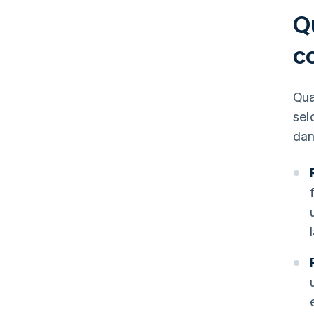
Q
c
Qua
sel
dan