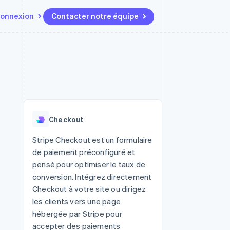
onnexion
Contacter notre équipe
Ressources
Écosystème
Contact
t marketplaces
Plus
Intégrations d'applications
Partenaires
Contacter notre équipe
Product roadmap
elle
Exemples de code
Stripe App Marketplace
Devenir partenaire
Découvrez les prochaines
r les
Blog des développeurs
évolutions
rs
État de l'API
 platforms
Radar
ciers intégrés
Checkout
Prévention de la fraude
ratif
es et virtuelles
Atlas
Stripe Checkout est un formulaire
Constitution de start-up
de paiement préconfiguré et
Climate
pensé pour optimiser le taux de
Élimination du carbone
conversion. Intégrez directement
Identity
Checkout à votre site ou dirigez
Vérification de l'identité
les clients vers une page
hébergée par Stripe pour
accepter des paiements