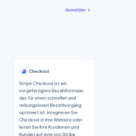
Anmelden
Ressourcen
Ecosystem
Kontakt
nd Marktplätze
Mehr
App-Integrationen
Partner
Sales-Team kontaktieren
Product roadmap
Code-Beispiele
Stripe App-Marktplatz
Partner werden
Ausblick
 Plattformen
Entwickler-Blog
 platforms
eit
API-Status
Radar
Betrugsprävention
eistungen
Checkout
Atlas
onen
virtuelle Karten
Start-up-Gründung
Stripe Checkout ist ein
vorgefertigtes Bezahlformular,
Climate
CO₂-Entnahme
das für einen schnellen und
reibungslosen Bezahlvorgang
Identity
Online-Identitätsprüfung
optimiert ist. Integrieren Sie
Checkout in Ihre Website oder
leiten Sie Ihre Kundinnen und
Kunden auf eine von Stripe