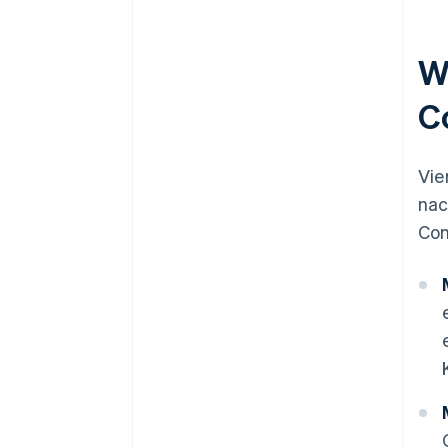
W
C
Vie
nac
Com