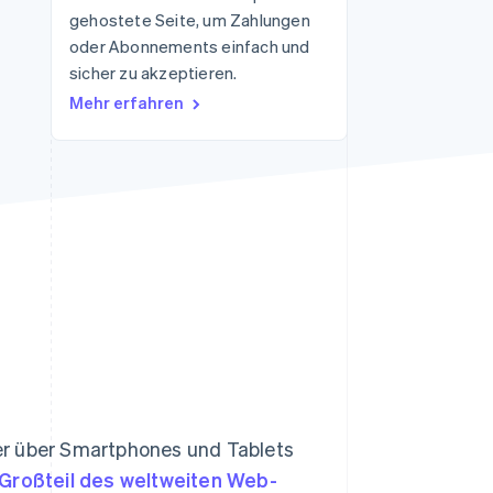
gehostete Seite, um Zahlungen
oder Abonnements einfach und
sicher zu akzeptieren.
Stripe-Sessions 2026
Erfahren Sie, wie Stripe
Mehr erfahren
Lösungen für die
Wirtschaftsinfrastruktur
für KI aufbaut.
Jetzt ansehen
er über Smartphones und Tablets
Großteil des weltweiten Web-