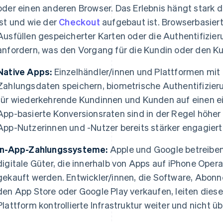
oder einen anderen Browser. Das Erlebnis hängt stark d
ist und wie der
Checkout
aufgebaut ist. Browserbasie
Ausfüllen gespeicherter Karten oder die Authentifizieru
anfordern, was den Vorgang für die Kundin oder den Ku
Native Apps:
Einzelhändler/innen und Plattformen mi
Zahlungsdaten speichern, biometrische Authentifizier
für wiederkehrende Kundinnen und Kunden auf einen ei
App-basierte Konversionsraten sind in der Regel höher 
App-Nutzerinnen und -Nutzer bereits stärker engagiert 
In-App-Zahlungssysteme:
Apple und Google betreiben
digitale Güter, die innerhalb von Apps auf iPhone Oper
gekauft werden. Entwickler/innen, die Software, Abonn
den App Store oder Google Play verkaufen, leiten diese
Plattform kontrollierte Infrastruktur weiter und nicht üb