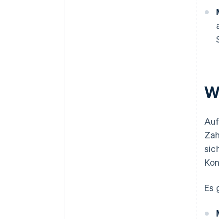
W
Auf
Zah
sic
Kon
Es 