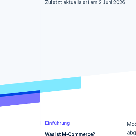
Optimierung der
Datensynchronisier
Zuletzt aktualisiert am 2. Juni 2026
Autorisierungsraten
Link
Beschleunigter Bezahlvorgang
Financial Connections
Verbundene Finanzdaten
Einführung
Mob
abg
Was ist M-Commerce?