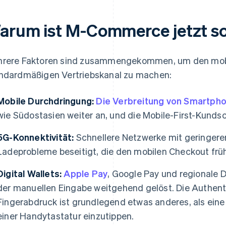
arum ist M-Commerce jetzt so
rere Faktoren sind zusammengekommen, um den mobi
ndardmäßigen Vertriebskanal zu machen:
Mobile Durchdringung:
Die Verbreitung von Smartpho
wie Südostasien weiter an, und die Mobile-First-Kundsc
5G-Konnektivität:
Schnellere Netzwerke mit geringerer
Ladeprobleme beseitigt, die den mobilen Checkout frü
Digital Wallets:
Apple Pay
, Google Pay und regionale 
der manuellen Eingabe weitgehend gelöst. Die Authent
Fingerabdruck ist grundlegend etwas anderes, als eine
einer Handytastatur einzutippen.