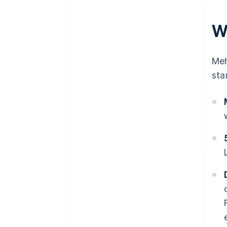
W
Meh
sta