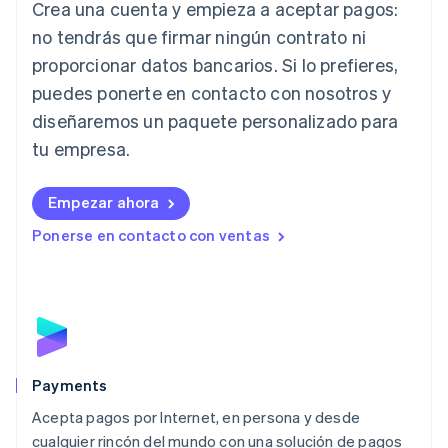
Crea una cuenta y empieza a aceptar pagos:
English
no tendrás que firmar ningún contrato ni
Italia
proporcionar datos bancarios. Si lo prefieres,
Italiano
English
Japón
puedes ponerte en contacto con nosotros y
日本語
English
diseñaremos un paquete personalizado para
Letonia
English
tu empresa.
Liechtenstein
Deutsch
English
Empezar ahora
Lituania
English
Ponerse en contacto con ventas
Luxemburgo
Français
Deutsch
English
Malasia
English
简体中文
Malta
English
México
Español
English
Payments
Noruega
Acepta pagos por Internet, en persona y desde
English
cualquier rincón del mundo con una solución de pagos
Nueva Zelanda