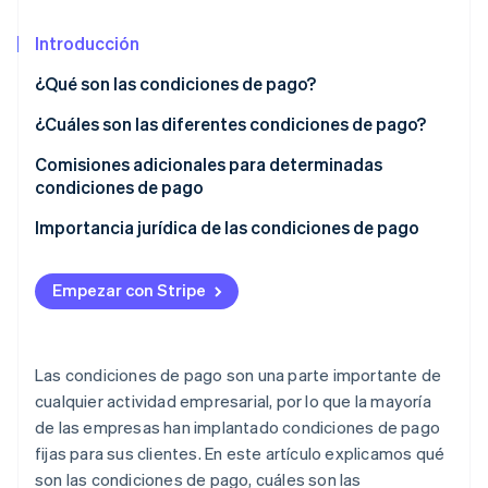
Sector público
Radar
Comercio minorista
Introducción
Prevención de fraude
Atlas
¿Qué son las condiciones de pago?
Constitución de una startup
Ecosystem
¿Cuáles son las diferentes condiciones de pago?
Climate
Eliminación de dióxido de carbono
Socios
Plazo de pago «Momento de pago»
Comisiones adicionales para determinadas
Stripe App Marketplace
condiciones de pago
Identity
¿Qué es un descuento por pronto pago?
Verificación de identidad en línea
Importancia jurídica de las condiciones de pago
Plazo de pago «Medios de pago»
Empezar con Stripe
Stripe Sessions 2026
Descubre cómo Stripe está construyendo la infraestructu
Las condiciones de pago son una parte importante de
para la IA.
Ver ahora
cualquier actividad empresarial, por lo que la mayoría
de las empresas han implantado condiciones de pago
fijas para sus clientes. En este artículo explicamos qué
son las condiciones de pago, cuáles son las