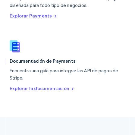
English
diseñada para todo tipo de negocios.
Países Bajos
Explorar Payments
Nederlands
English
Polonia
English
Portugal
Português
English
RAE de Hong Kong, China
English
简体中文
Documentación de Payments
Reino Unido
English
Encuentra una guía para integrar las API de pagos de
República Checa
Stripe.
English
Rumanía
Explorar la documentación
English
Singapur
English
简体中文
Suecia
Svenska
English
Suiza
Deutsch
Français
Italiano
English
Tailandia