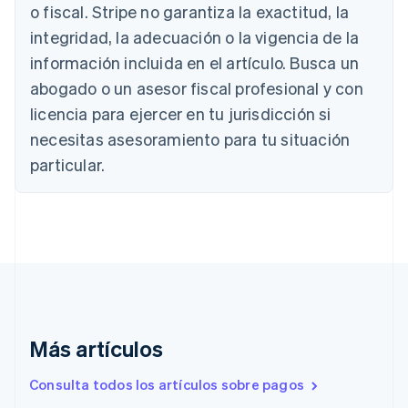
Australia
o fiscal. Stripe no garantiza la exactitud, la
English
integridad, la adecuación o la vigencia de la
Austria
Deutsch
English
información incluida en el artículo. Busca un
Bélgica
abogado o un asesor fiscal profesional y con
Nederlands
Français
Deutsch
English
Brasil
licencia para ejercer en tu jurisdicción si
Português
English
necesitas asesoramiento para tu situación
Bulgaria
particular.
English
Canadá
English
Français
China continental
简体中文
English
Chipre
English
Croacia
English
Italiano
Dinamarca
Más artículos
English
Emiratos Árabes Unidos
Consulta todos los artículos sobre pagos
English