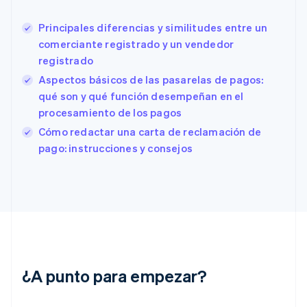
Eslovaquia
English
Principales diferencias y similitudes entre un
Eslovenia
comerciante registrado y un vendedor
English
Italiano
España
registrado
Español
English
Aspectos básicos de las pasarelas de pagos:
Estados Unidos
qué son y qué función desempeñan en el
English
Español
简体中文
Estonia
procesamiento de los pagos
English
Cómo redactar una carta de reclamación de
Finlandia
pago: instrucciones y consejos
English
Svenska
Francia
Français
English
Gibraltar
English
Grecia
English
Hungría
English
¿A punto para empezar?
India
English
Irlanda