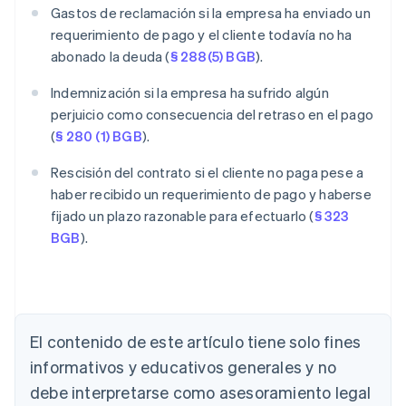
Gastos de reclamación si la empresa ha enviado un
requerimiento de pago y el cliente todavía no ha
abonado la deuda (
§ 288(5) BGB
).
Indemnización si la empresa ha sufrido algún
perjuicio como consecuencia del retraso en el pago
(
§ 280 (1) BGB
).
Rescisión del contrato si el cliente no paga pese a
haber recibido un requerimiento de pago y haberse
fijado un plazo razonable para efectuarlo (
§ 323
BGB
).
El contenido de este artículo tiene solo fines
informativos y educativos generales y no
Alemania
debe interpretarse como asesoramiento legal
Deutsch
English