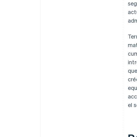
seg
act
adm
Ter
mat
cum
int
que
cré
equ
acc
el 