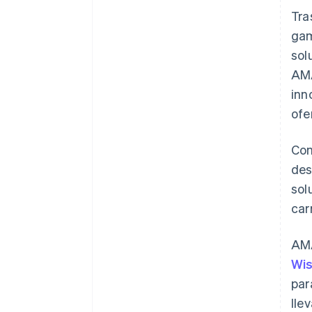
Tra
gam
sol
AMA
inn
ofe
Con
des
sol
car
AMA
Wi
par
lle