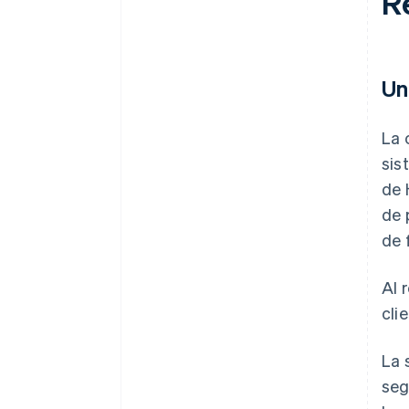
R
Un
La 
sis
de 
de 
de 
Al 
cli
La 
seg