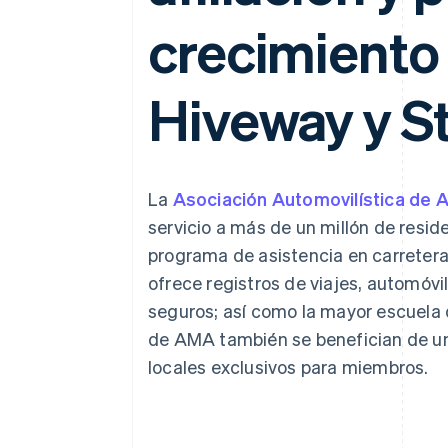
Authorization Boost
Data Pipeline
Optimizaciones de aceptación
Sincronización de d
crecimiento 
Link
Proceso de compra acelerado
Financial Connections
Datos de ctas. financieras
Hiveway y St
vinculadas
La
Asociación Automovilística de A
servicio a más de un millón de resi
programa de asistencia en carretera
ofrece registros de viajes, automóvi
seguros; así como la mayor escuela 
de AMA también se benefician de u
locales exclusivos para miembros.