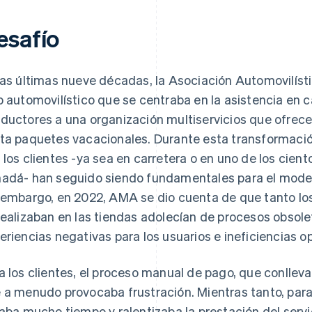
esafío
las últimas nueve décadas, la Asociación Automovilíst
b automovilístico que se centraba en la asistencia en c
ductores a una organización multiservicios que ofrec
ta paquetes vacacionales. Durante esta transformació
 los clientes -ya sea en carretera o en uno de los cien
adá- han seguido siendo fundamentales para el model
 embargo, en 2022, AMA se dio cuenta de que tanto lo
realizaban en las tiendas adolecían de procesos obsole
eriencias negativas para los usuarios e ineficiencias o
a los clientes, el proceso manual de pago, que conlleva
 a menudo provocaba frustración. Mientras tanto, para
vaba mucho tiempo y ralentizaba la prestación del serv