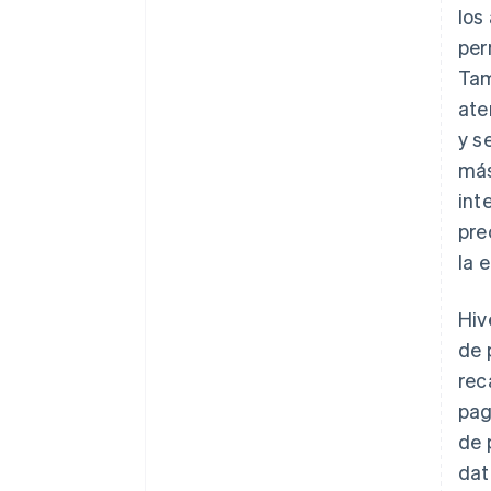
los
per
Tam
ate
y s
más
int
pre
la 
Hiv
de 
rec
pag
de 
dat