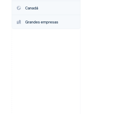
Canadá
Grandes empresas
Stripe Sessions 2026
Descubre cómo Stripe
está construyendo la
infraestructura
económica para la IA.
Ver ahora