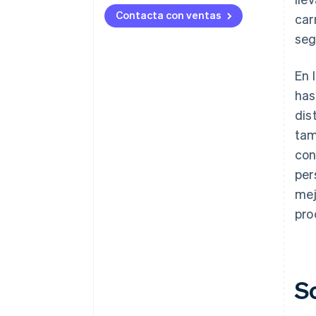
Contacta con ventas
car
seg
En 
has
dis
tam
con
per
mej
pro
S