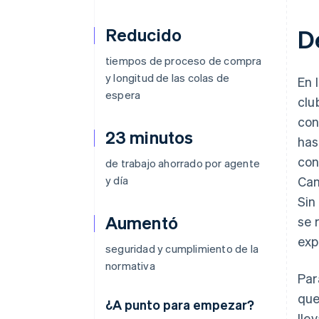
Reducido
D
tiempos de proceso de compra
y longitud de las colas de
En 
espera
clu
con
23 minutos
has
con
de trabajo ahorrado por agente
y día
Can
Sin
Aumentó
se 
exp
seguridad y cumplimiento de la
normativa
Par
que
¿A punto para empezar?
lle