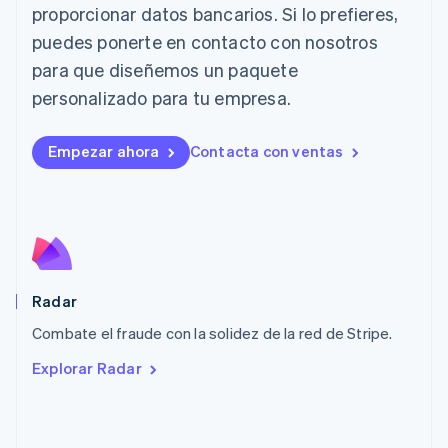
proporcionar datos bancarios. Si lo prefieres,
English
Liechtenstein
puedes ponerte en contacto con nosotros
Deutsch
English
para que diseñemos un paquete
Lituania
English
personalizado para tu empresa.
Luxemburgo
Français
Deutsch
English
Malasia
Empezar ahora
Contacta con ventas
English
简体中文
Malta
English
México
Español
English
Noruega
English
Radar
Nueva Zelandia
English
Combate el fraude con la solidez de la red de Stripe.
Países Bajos
Explorar Radar
Nederlands
English
Polonia
English
Portugal