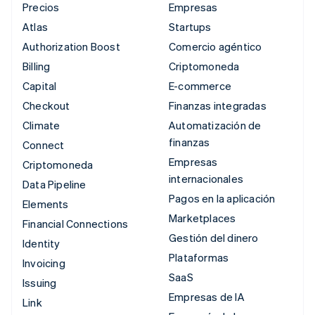
Precios
Empresas
Atlas
Startups
Authorization Boost
Comercio agéntico
Billing
Criptomoneda
Capital
E-commerce
Checkout
Finanzas integradas
Climate
Automatización de
finanzas
Connect
Empresas
Criptomoneda
internacionales
Data Pipeline
Pagos en la aplicación
Elements
Marketplaces
Financial Connections
Gestión del dinero
Identity
Plataformas
Invoicing
SaaS
Issuing
Empresas de IA
Link