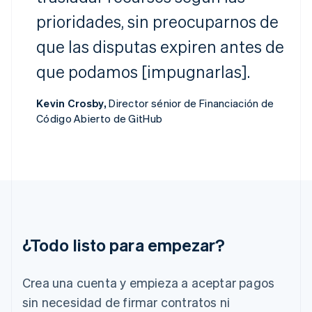
English
Español
简体中文
prioridades, sin preocuparnos de
Estonia
English
que las disputas expiren antes de
Finlandia
English
Svenska
que podamos [impugnarlas].
Francia
Français
English
Kevin Crosby,
Director sénior de Financiación de
Gibraltar
Código Abierto de GitHub
English
Grecia
English
Hungría
English
India
English
Irlanda
English
¿Todo listo para empezar?
Italia
Italiano
English
Japón
Crea una cuenta y empieza a aceptar pagos
日本語
English
sin necesidad de firmar contratos ni
Letonia