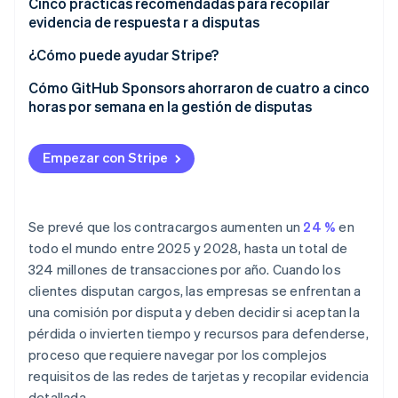
¿Qué sucede cuando un cliente activa una disputa
Cinco prácticas recomendadas para recopilar
evidencia de respuesta r a disputas
Radar
Cómo las empresas pueden impugnar una disputa
Prevención de fraude
1. Organiza la evidencia
¿Cómo puede ayudar Stripe?
Ecosistema
Atlas
Constitución de una startup
2.Incluye el comprobante de la autorización del
Cómo GitHub Sponsors ahorraron de cuatro a cinco
Socios
cliente
horas por semana en la gestión de disputas
Climate
Stripe App Marketplace
Eliminación de dióxido de carbono
3. Incluye el comprobante de entrega o servicio
Identity
prestado
Empezar con Stripe
Verificación de identidad en línea
4.\ Incluye una copia de tus Condiciones de uso y de
tu Política de reembolso
Se prevé que los contracargos aumenten un
24 %
en
5. Envía evidencia relevante y concisa
todo el mundo entre 2025 y 2028, hasta un total de
324 millones de transacciones por año. Cuando los
Sesiones de Stripe 2026
Descubre cómo Stripe construye la infraestructura económi
clientes disputan cargos, las empresas se enfrentan a
Mirar ahora
una comisión por disputa y deben decidir si aceptan la
pérdida o invierten tiempo y recursos para defenderse,
proceso que requiere navegar por los complejos
requisitos de las redes de tarjetas y recopilar evidencia
detallada.