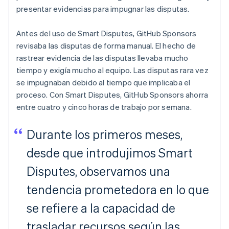
Português
English
presentar evidencias para impugnar las disputas.
Bulgaria
English
Antes del uso de Smart Disputes, GitHub Sponsors
Canadá
revisaba las disputas de forma manual. El hecho de
English
Français
China continental
rastrear evidencia de las disputas llevaba mucho
简体中文
English
tiempo y exigía mucho al equipo. Las disputas rara vez
Chipre
se impugnaban debido al tiempo que implicaba el
English
proceso. Con Smart Disputes, GitHub Sponsors ahorra
Croacia
entre cuatro y cinco horas de trabajo por semana.
English
Italiano
Dinamarca
English
Durante los primeros meses,
Emiratos Árabes Unidos
English
desde que introdujimos Smart
Eslovaquia
Disputes, observamos una
English
Eslovenia
tendencia prometedora en lo que
English
Italiano
España
se refiere a la capacidad de
Español
English
trasladar recursos según las
Estados Unidos