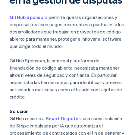
GitHub Sponsors
permite que las organizaciones y
empresas realicen pagos recurrentes o puntuales a los
desarrolladores que trabajan en proyectos de código
abierto para mantener, proteger e innovar el software
que dirige todo el mundo.
GitHub Sponsors, la principal plataforma de
financiación de código abierto, necesitaba mantener
altos niveles de seguridad y confianza. En particular,
necesitaba las herramientas para identificar y prevenir
Alemania
actividades maliciosas como el fraude con tarjetas de
Deutsch
English
Australia
crédito.
English
Austria
Solución
Deutsch
English
GitHub recurrió a
Smart Disputes
, una nueva solución
Bélgica
de Stripe impulsada por IA que automatiza el
Nederlands
Français
Deutsch
English
Brasil
procesamiento de contracargos con el fin de generar y