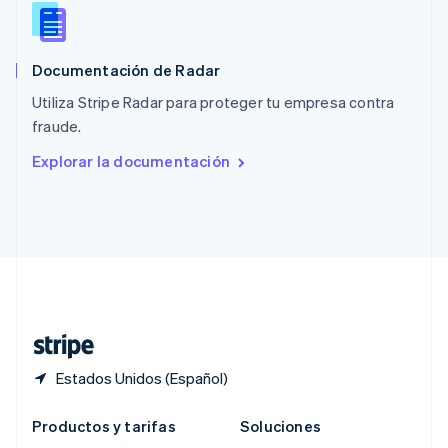
Português
English
RAE de Hong Kong, China
English
简体中文
Documentación de Radar
Reino Unido
English
Utiliza Stripe Radar para proteger tu empresa contra
República Checa
fraude.
English
Rumania
Explorar la documentación
English
Singapur
English
简体中文
Suecia
Svenska
English
Suiza
Deutsch
Français
Italiano
English
Tailandia
ไทย
English
Estados Unidos (Español)
Productos y tarifas
Soluciones