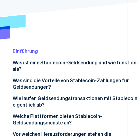
Betrugsprävention
Ecosystem
Atlas
Start-up-Gründung
Partner
Stripe App-Marktplatz
Climate
CO₂-Entnahme
Identity
Online-Identitätsprüfung
Einführung
Was ist eine Stablecoin-Geldsendung und wie funktioni
sie?
Was sind die Vorteile von Stablecoin-Zahlungen für
Stripe-Sessions 2026
Geldsendungen?
Erfahren Sie, wie Stripe Lösungen für die
Jetzt ansehen
Geringere Kosten
Wie laufen Geldsendungstransaktionen mit Stablecoin
eigentlich ab?
Schnellere Lieferung
Umrechnung in Stablecoins
Welche Plattformen bieten Stablecoin-
Größere Reichweite
Geldsendungsdienste an?
Versenden über die Blockchain
Stabiler Wert
Globale Börsen und Wallet-Anbieter
Vor welchen Herausforderungen stehen die