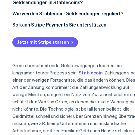
Umwandlung oder Verwendung der Geldmittel
Geldsendungen in Stablecoins?
Transparenz und Sicherheit
Geldübertragungs-Anbieter, die auf Blockchains setze
Aufsichtsrechtliche Unsicherheit
Wie werden Stablecoin-Geldsendungen reguliert?
Spezialisierte Start-ups für Geldsendungen mit Krypto-
Währungen
Ein- und Ausstiegsmöglichkeiten und Liquiditätslücken
USA
So kann Stripe Payments Sie unterstützen
Vertrauen der Nutzer/innen und Aufklärung
Europäische Union
Jetzt mit Stripe starten
Konkurrenz durch Mitbewerber
Asien-Pazifik-Raum
Compliance- und Sicherheitsrisiken
Lateinamerika und Afrika
Grenzüberschreitende Geldbewegungen können ein
Technische Widerstandsfähigkeit
langsamer, teurer Prozess sein.
Stablecoin
-Zahlungen sin
einer der wenigen Fortschritte, die das ändern können. Die
Art der Zahlung komprimiert die Zahlungsabwicklung auf
wenige Minuten, umgeht ein Netz von Zwischenhändlern u
schützt den Wert an Orten, an denen die lokale Währung di
nicht könnte. Die Technologie ist bei all jenen beliebt, die
Geldmittel schnell und sicher über Grenzen hinweg übertr
müssen, wie z.B. kleine Unternehmen und ausländische
Arbeitnehmer, die ihren Familien Geld nach Hause schicken.