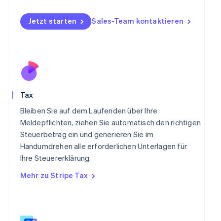
Nederlands
English
Norwegen
Jetzt starten
Sales-Team kontaktieren
English
Österreich
Deutsch
English
Polen
English
Portugal
Português
English
Tax
Rumänien
English
Bleiben Sie auf dem Laufenden über Ihre
Schweden
Meldepflichten, ziehen Sie automatisch den richtigen
Svenska
English
Steuerbetrag ein und generieren Sie im
Schweiz
Handumdrehen alle erforderlichen Unterlagen für
Deutsch
Français
Italiano
English
Singapur
Ihre Steuererklärung.
English
简体中文
Mehr zu Stripe Tax
Slowakei
English
Slowenien
English
Italiano
Sonderverwaltungsregion Hongkong,