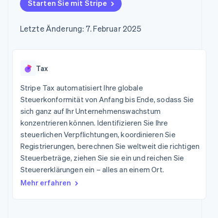
Data Pipeline
Starten Sie mit Stripe
Marktplatz auf
Geldmanagement
Zugriff auf mehr als
Datensynchronisierung
Produkt-Roadmap
Grundlagen der
Plattformen
125
Stripe Sessions
Abonnementverwaltung
SaaS
Letzte Änderung: 7. Februar 2025
Terminal
Karriere
Zahlungen vor Ort
Newsroom
So setzen Sie
Authorization
Stripe Press
nutzungsbasierte
Boost
Abrechnung um
Nach Branche
Optimierung der
Tax
Stablecoin-gestützte
Autorisierungsraten
Karten ausgeben: So
Link
KI-Unternehmen
Kontakt
geht´s
Stripe Tax automatisiert Ihre globale
Beschleunigter
Creator Economy
Bereitstellung und
Steuerkonformität von Anfang bis Ende, sodass Sie
Bezahlvorgang
Gaming
Verwaltung von
Sales-Team
sich ganz auf Ihr Unternehmenswachstum
Financial
Bewirtung, Reisen und
Diensten mit Agenten
kontaktieren
Connections
Freizeit
konzentrieren können. Identifizieren Sie Ihre
Partner werden
Verbundene
Versicherungen
steuerlichen Verpflichtungen, koordinieren Sie
Medien und
Finanzdaten
Registrierungen, berechnen Sie weltweit die richtigen
Unterhaltung
Ressourcen
Gemeinnützige
Steuerbeträge, ziehen Sie sie ein und reichen Sie
Organisationen
Steuererklärungen ein – alles an einem Ort.
App-Integrationen
Fachdienstleistungen
Mehr
Code-Beispiele
Öffentlicher Sektor
Mehr erfahren
Product roadmap
Entwickler-Blog
Einzelhandel
Ausblick
API-Status
Radar