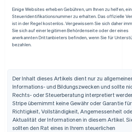
Einige Websites erheben Gebühren, um Ihnen zu helfen, ei
Steueridentifikationsnummer zu erhalten. Das offizielle Ve
ist in der Regel kostenlos. Vergewissern Sie sich daher imm
Sie sich auf einer legitimen Behördenseite oder der eines
anerkannten Drittanbieters befinden, wenn Sie für Unterst
bezahlen.
Der Inhalt dieses Artikels dient nur zu allgemeine
Australien
Informations- und Bildungszwecken und sollte nic
English
Rechts- oder Steuerberatung interpretiert werde
Belgien
Stripe übernimmt keine Gewähr oder Garantie für
Nederlands
Français
Deutsch
English
Brasilien
Richtigkeit, Vollständigkeit, Angemessenheit ode
Português
English
Aktualität der Informationen in diesem Artikel. Si
Bulgarien
English
sollten den Rat eines in Ihrem steuerlichen
Dänemark