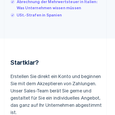
Abrechnung der Mehrwertsteuer in Italien:
日本語
English
Was Unternehmen wissen müssen
Kanada
USt.-Strafen in Spanien
English
Français
Kroatien
English
Italiano
Lettland
English
Liechtenstein
Deutsch
English
Litauen
English
Startklar?
Luxemburg
Français
Deutsch
English
Malaysia
Erstellen Sie direkt ein Konto und beginnen
English
简体中文
Malta
Sie mit dem Akzeptieren von Zahlungen.
English
Unser Sales-Team berät Sie gerne und
Mexiko
gestaltet für Sie ein individuelles Angebot,
Español
English
Neuseeland
das ganz auf Ihr Unternehmen abgestimmt
English
ist.
Niederlande