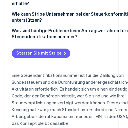
Antrag einreichen
separat verwalten möchten
erhalte?
Informationen zur Unternehmensregistrierung
Erhalt Ihrer Steueridentifikationsnummer
Gemeinnützige und wohltätige Organisationen
Wie kann Stripe Unternehmen bei der Steuerkonformit
Postanschrift und Kontaktdaten
unterstützen?
Bewahren Sie Ihre neue Nummer sicher auf
Trusts, Estates und andere spezialisierte Entitäten
Art Ihres Unternehmens
Automatisierte Steuerberechnungen
Was sind häufige Probleme beim Antragsverfahren für 
Steueridentifikationsnummer?
Datum der Unternehmensgründung
Erweiterte Berichtsfunktionen
Unrichtige oder widersprüchliche Angaben
Angaben zur Zeichnungsberechtigung
Integration in Buchhaltungs-Tools
Starten Sie mit Stripe
Falsche Rechtsform auswählen
Internationale Compliance
Technische Probleme bei Online-Formularen
Datensicherheit
Eine Steueridentifikationsnummer ist für die Zahlung von
Versäumnis bei der Erfüllung der Antragsanforderunge
Bundessteuern und die Durchführung anderer geschäftlich
Aktivitäten erforderlich. Es handelt sich um einen eindeuti
Wiederholte Anträge
Code, der den Behörden mitteilt, wer Sie sind und wie Ihre
Betrügerische Websites
Steuerverpflichtungen verfolgt werden können. Diese ein
Kennung hat zwar je nach Standort unterschiedliche Namen 
Arbeitgeber-Identifikationsnummer oder „EIN“ in den USA),
das Konzept bleibt dasselbe.