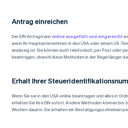
Antrag einreichen
Der EIN-Antrag kann
online ausgefüllt und eingereicht
we
wenn Ihr Hauptunternehmen in den USA oder einem US-Terr
ansässig ist. Sie können auch telefonisch, per Post oder pe
beantragen, obwohl diese Methoden in der Regel länger da
Erhalt Ihrer Steueridentifikationsn
Wenn Sie sie in den USA online beantragen und alles in Ordn
erhalten Sie Ihre EIN sofort. Andere Methoden können bis z
Wochen dauern. Sie erhalten ein Bestätigungsschreiben pe