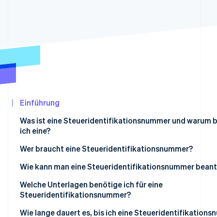
Betrugsprävention
Ecosystem
Atlas
Start-up-Gründung
Partner
Stripe App-Marktplatz
Climate
CO₂-Entnahme
Identity
Online-Identitätsprüfung
Einführung
Was ist eine Steueridentifikationsnummer und warum 
ich eine?
Stripe-Sessions 2026
Erfahren Sie, wie Stripe Lösungen für die
Geschäftliche von privaten Angelegenheiten trennen
Wer braucht eine Steueridentifikationsnummer?
Jetzt ansehen
Schutz Ihrer persönlichen Daten
Unternehmen mit Angestellten
Wie kann man eine Steueridentifikationsnummer bean
Höhere Seriosität
Unternehmen, die als eigenständige juristische Person
Rechtsform wählen
Welche Unterlagen benötige ich für eine
agieren
Steueridentifikationsnummer?
Einhaltung von Vorschriften
Erfassung der notwendigen Details
Einzelunternehmer/innen, die ihre Unternehmensfinanz
Persönliche Ausweisdokumente
Wie lange dauert es, bis ich eine Steueridentifikation