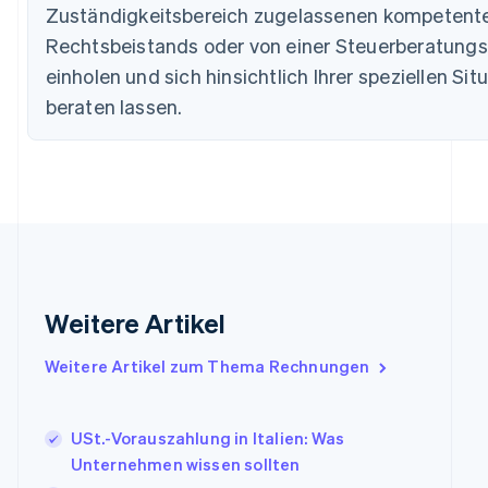
Zuständigkeitsbereich zugelassenen kompetent
English
Deutschland
Rechtsbeistands oder von einer Steuerberatungs
Deutsch
English
einholen und sich hinsichtlich Ihrer speziellen Sit
Estland
beraten lassen.
English
Festlandchina
简体中文
English
Finnland
English
Svenska
Frankreich
Français
English
Gibraltar
English
Griechenland
Weitere Artikel
English
Indien
Weitere Artikel zum Thema Rechnungen
English
Irland
English
USt.-Vorauszahlung in Italien: Was
Italien
Unternehmen wissen sollten
Italiano
English
Japan