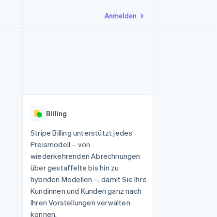
Anmelden
Ressourcen
Ecosystem
Kontakt
nd Marktplätze
Mehr
App-Integrationen
Partner
Sales-Team kontaktieren
Product roadmap
Code-Beispiele
Stripe App-Marktplatz
Partner werden
Ausblick
 Plattformen
Entwickler-Blog
 platforms
eit
API-Status
Radar
Betrugsprävention
eistungen
Billing
Atlas
onen
virtuelle Karten
Start-up-Gründung
Stripe Billing unterstützt jedes
Preismodell – von
Climate
CO₂-Entnahme
wiederkehrenden Abrechnungen
über gestaffelte bis hin zu
Identity
Online-Identitätsprüfung
hybriden Modellen –, damit Sie Ihre
Kundinnen und Kunden ganz nach
Ihren Vorstellungen verwalten
können.