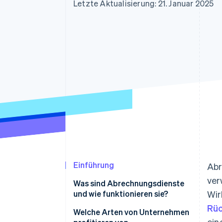
Optimierung der
Datensynchronisier
Letzte Aktualisierung: 21. Januar 2025
Autorisierungsraten
Link
Beschleunigter Bezahlvorgang
Financial Connections
Verbundene Finanzdaten
Einführung
Abr
ver
Was sind Abrechnungsdienste
und wie funktionieren sie?
Wir
Rüc
Welche Arten von Unternehmen
ein