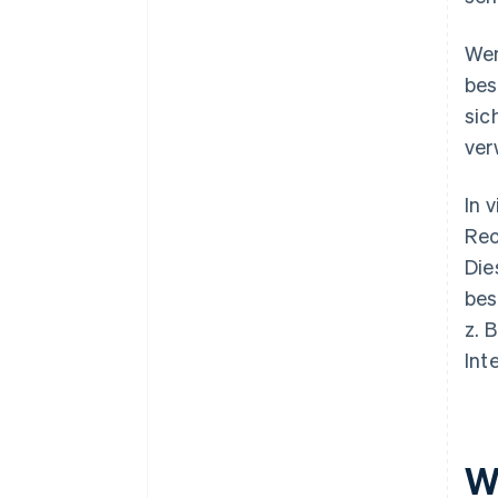
Wen
bes
sic
ver
In 
Rec
Die
bes
z. 
Int
W