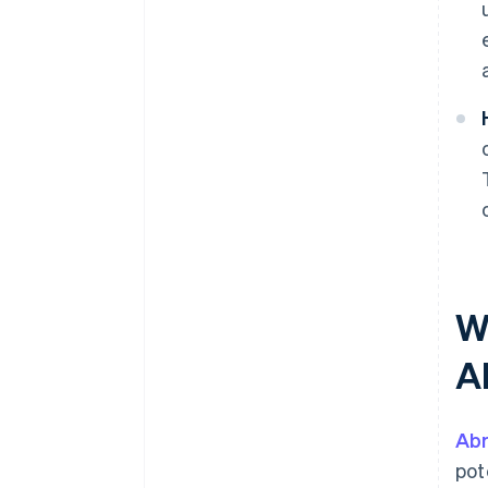
W
A
Ab
pot