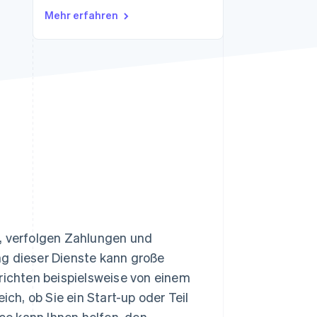
Mehr erfahren
Stripe-Sessions 2026
Erfahren Sie, wie Stripe
Lösungen für die
Wirtschaftsinfrastruktur
für KI aufbaut.
Jetzt ansehen
, verfolgen Zahlungen und
ng dieser Dienste kann große
erichten beispielsweise von einem
eich, ob Sie ein Start-up oder Teil
e kann Ihnen helfen, den