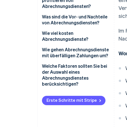
profitieren von
Abrechnungsdiensten?
Ver
sic
Was sind die Vor- und Nachteile
von Abrechnungsdiensten?
Im 
Vorteile von
Wie viel kosten
Nac
Abrechnungsdiensten
Abrechnungsdienste?
Nachteile von
Abonnementbasierte
Wie gehen Abrechnungsdienste
Wor
Abrechnungsdiensten
Preisgestaltung (SaaS-
mit überfälligen Zahlungen um?
Abrechnungs-Software)
Automatische
Welche Faktoren sollten Sie bei
Transaktionsbasierte
Zahlungserinnerungen
der Auswahl eines
Preisgestaltung
Abrechnungsdienstes
Verzugsgebühren und
berücksichtigen?
Kundenspezifische Lösungen
Verzugszinsen
Kostenlose Pläne
Kontosperrung oder
Erste Schritte mit Stripe
Dienstunterbrechung
Zusätzliche zu
berücksichtigende Kosten
Inkassoverfahren
Flexible Zahlungsmöglichkeiten