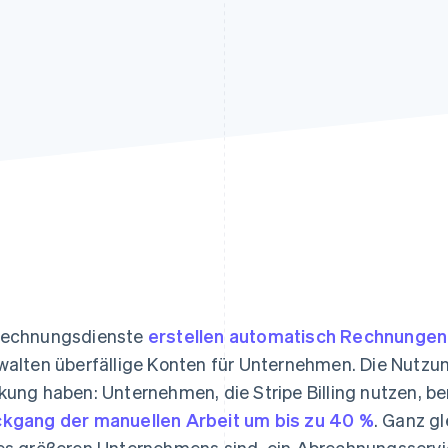
ung
echnungsdienste
erstellen automatisch Rechnungen
walten überfällige Konten für Unternehmen. Die Nutzu
kung haben: Unternehmen, die Stripe Billing nutzen, b
kgang der manuellen Arbeit um bis zu 40 %
. Ganz gl
es größeren Unternehmens sind, ein Abrechnungsservic