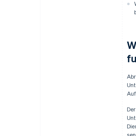
Detaillierte Berichte und
Dashboards
Kundenkommunikation und
Kundensupport
W
f
Abr
Unt
Auf
Der
Un
Die
sen