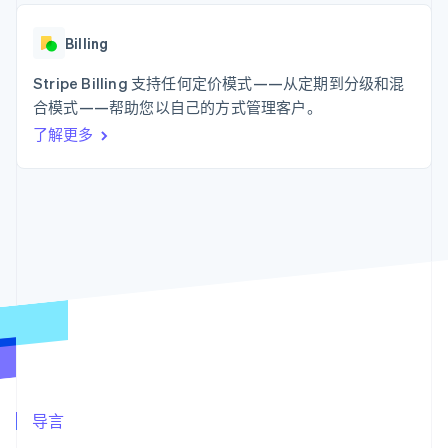
支付成功率优
Stripe Sigma
产品路线图
SaaS
化
自定义报告
Sessions 年度大会
Link
Data Pipeline
Billing
招聘
加速结账
数据同步
资讯中心
资源
Stripe Billing 支持任何定价模式——从定期到分级和混
Stripe Press
按行业
合模式——帮助您以自己的方式管理客户。
应用集成
了解更多
AI 企业
代码示例
更多
创作者经济
开发者博客
联系
Product roadmap
游戏
API 状态
了解未来规划
酒店、旅游与休闲
联系销售
保险
Radar
成为合作伙伴
媒体与娱乐
欺诈防范
非营利组织
Atlas
专业服务
初创企业注册
公共部门
零售
Climate
碳移除
生态系统
合作伙伴
导言
Stripe App Marketplace
Stripe Sessions 2026