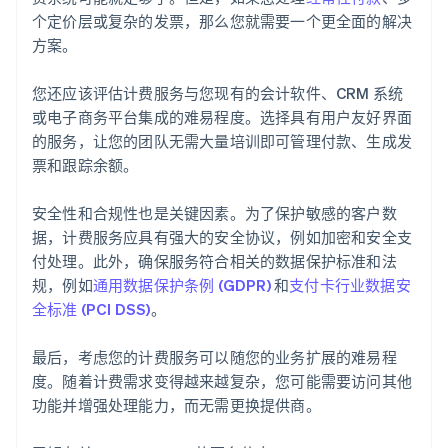
个定价层或复杂的发票，那么您就需要一个更全面的解决
方案。
您还应该评估计费服务与您现有的会计软件、CRM 系统
或电子商务平台集成的难易程度。选择具有用户友好界面
的服务，让您的团队无需大量培训即可管理付款、生成发
票和跟踪余额。
安全性和合规性也是关键因素。为了保护敏感的客户数
阿联酋
据，计费服务应具有强大的安全协议，例如加密和安全支
English
付处理。此外，确保服务符合相关的数据保护标准和法
爱尔兰
规，例如
通用数据保护条例 (GDPR)
和
支付卡行业数据安
English
爱沙尼亚
全标准 (PCI DSS)
。
English
奥地利
最后，考虑您的计费服务可以随您的业务扩展的难易程
Deutsch
English
度。随着计费需求变得越来越复杂，您可能需要访问其他
澳大利亚
功能并增强处理能力，而无需更换提供商。
English
巴西