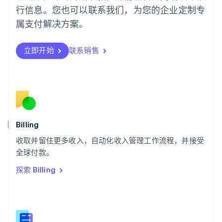
Português
English
行信息。您也可以联系我们，为您的企业定制专
日本
日本語
English
属支付解决方案。
瑞典
Svenska
English
瑞士
立即开始
联系销售
Deutsch
Français
Italiano
English
塞浦路斯
English
斯洛伐克
English
斯洛文尼亚
English
Italiano
Billing
泰国
ไทย
English
收取并留住更多收入，自动化收入管理工作流程，并接受
希腊
全球付款。
English
探索 Billing
西班牙
Español
English
新加坡
English
简体中文
新西兰