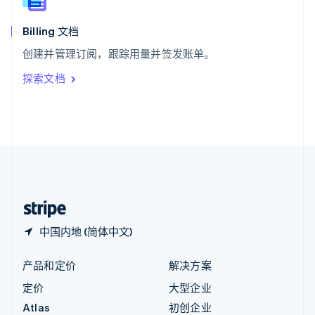
English
匈牙利
English
Billing 文档
意大利
创建并管理订阅，跟踪用量并签发账单。
Italiano
English
印度
探索文档
English
英国
English
直布罗陀
English
中国内地
简体中文
English
中国香港特别行政区
English
简体中文
中国内地 (简体中文)
产品和定价
解决方案
定价
大型企业
Atlas
初创企业