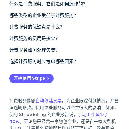
什么是计费服务，它们是如何运作的？
了解 Stripe 如何为 AI 构建经济基础设施。
立即观看
哪些类型的企业受益于计费服务？
计费服务的优缺点是什么？
计费服务的优点
计费服务的费用是多少？
计费服务的缺点
基于订阅的定价（SaaS 计费软件）
计费服务如何处理欠费？
基于交易的定价
自动付款提醒
选择计费服务时应考虑哪些因素？
定制解决方案
滞纳金和利息
开始使用 Stripe
免费计划
账户暂停或服务中断
需要考虑的额外成本
收藏
计费服务能够
自动创建发票
，为企业跟踪付款情况，并管
灵活的付款方式
理逾期账款。使用这些服务可以产生很大的影响：例如，
使用 Stripe Billing 的企业报告说，
手动工作减少了
详细的报告和仪表板
40%
。无论您是经营一家初创企业，还是在一家大型机
构工作，计费服务都能帮助您减轻管理负担，改善现金