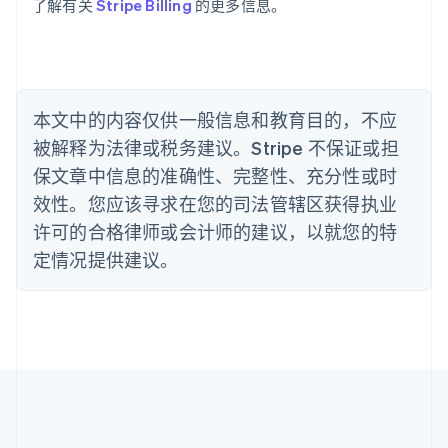
Português
English
了解有关
Stripe Billing
的更多信息。
保加利亚
English
比利时
Nederlands
Français
Deutsch
English
波兰
本文中的内容仅供一般信息和教育目的，不应
English
丹麦
被解释为法律或税务建议。Stripe 不保证或担
English
保文章中信息的准确性、完整性、充分性或时
德国
效性。您应该寻求在您的司法管辖区获得执业
Deutsch
English
法国
许可的合格律师或会计师的建议，以就您的特
Français
English
定情况提供建议。
芬兰
English
Svenska
荷兰
Nederlands
English
加拿大
English
Français
捷克
English
克罗地亚