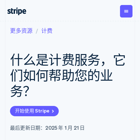
更多资源
计费
按企业阶段
文档
学习
支付
营收
资金管
平台
理
易市
大型企业
Stripe 文档
博客
Payments
Billing
初创企业
API 参考文档
客户案例
什么是计费服务，它
在线支付
经常性收入
Global
Conn
库与 SDK
指南
Payment links
Metronome
Payouts
Stripe Apps
按用量计费
平台
们如何帮助您的业
无代码支付
Subscriptions
向第三
按应用场景
Checkout
方打款
支持
预构建支付界
订阅管理
务？
指南
智能体商务
面
Invoicing
加密货币
获取支持
一次性或定期
Elements
电子商务
接受线上付款
托管支持方案
灵活的 UI 组件
账单
嵌入式金融
实施预置结账流程
专业服务
Payment
Tax
开始使用 Stripe
财务自动化
构建平台或交易市场
methods
销售税和增值
全球化企业
管理订阅
接入 125+ 种支
税自动化
应用内支付
提供按用量计费
付方式
Revenue
最后更新日期：2025 年 1 月 21 日
交易市场
发行稳定币支持的支付卡
Authorization
Recognition
公司
资金管理
通过智能体配置和管理服
Boost
会计自动化
平台
务