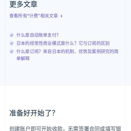
English
Italiano
更多文章
拉脱维亚
English
查看所有“计费”相关文章
立陶宛
English
列支敦士登
什么是自动账单支付？
Deutsch
English
卢森堡
日本的经常性商业模式是什么？它与订阅的区别
Français
Deutsch
English
什么是订阅？来自日本的机制、优势及案例研究的简
罗马尼亚
单解释
English
马尔他
English
马来西亚
English
简体中文
美国
English
Español
简体中文
墨西哥
Español
English
准备好开始了？
挪威
English
葡萄牙
创建账户即可开始收款，无需签署合同或填写银