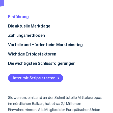
Betrugsprävention
Ecosystem
Atlas
Start-up-Gründung
Partner
Einführung
Stripe App-Marktplatz
Climate
Die aktuelle Marktlage
CO₂-Entnahme
Identity
Zahlungsmethoden
Online-Identitätsprüfung
Derzeitige Nutzung
Vorteile und Hürden beim Markteinstieg
Neue Trends
Steuern
Wichtige Erfolgsfaktoren
Rückbuchungen und Zahlungsanfechtungen
Die wichtigsten Schlussfolgerungen
Stripe-Sessions 2026
Internationale Zahlungen
Berücksichtigen Sie lokale Präferenzen
Erfahren Sie, wie Stripe Lösungen für die Wirts
Jetzt ansehen
Jetzt mit Stripe starten
Sicherheit und Datenschutz
Priorisieren Sie die Anpassung an EU-Standards
Schaffen Sie ein optimiertes Erlebnis
Slowenien, ein Land an der Schnittstelle Mitteleuropas
im nördlichen Balkan, hat etwa 2,1 Millionen
Einwohner/innen. Als Mitglied der Europäischen Union