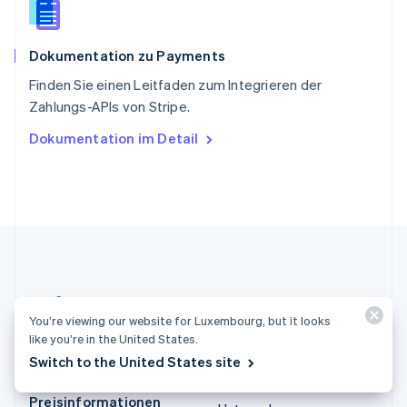
English
简体中文
Spanien
Español
English
Dokumentation zu Payments
Thailand
ไทย
English
Finden Sie einen Leitfaden zum Integrieren der
Tschechische Republik
Zahlungs-APIs von Stripe.
English
Ungarn
Dokumentation im Detail
English
Vereinigte Arabische Emirate
English
Vereinigte Staaten
English
Español
简体中文
Vereinigtes Königreich
English
Zypern
English
You’re viewing our website for Luxembourg, but it looks
Luxemburg (Deutsch)
like you’re in the United States.
Switch to the United States site
Produkte und
Lösungen
Preisinformationen