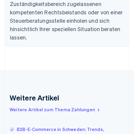
Zuständigkeitsbereich zugelassenen
Deutsch
English
Estland
kompetenten Rechtsbeistands oder von einer
English
Steuerberatungsstelle einholen und sich
Festlandchina
hinsichtlich Ihrer speziellen Situation beraten
简体中文
English
Finnland
lassen.
English
Svenska
Frankreich
Français
English
Gibraltar
English
Griechenland
English
Indien
English
Weitere Artikel
Irland
English
Italien
Weitere Artikel zum Thema Zahlungen
Italiano
English
Japan
日本語
English
B2B-E-Commerce in Schweden: Trends,
Kanada