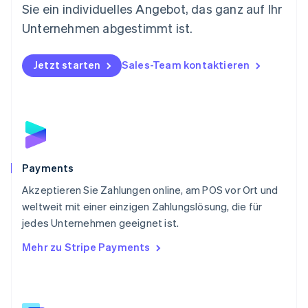
Sie ein individuelles Angebot, das ganz auf Ihr
English
Österreich
Unternehmen abgestimmt ist.
Deutsch
English
Polen
Jetzt starten
Sales-Team kontaktieren
English
Portugal
Português
English
Rumänien
English
Schweden
Svenska
English
Schweiz
Payments
Deutsch
Français
Italiano
English
Akzeptieren Sie Zahlungen online, am POS vor Ort und
Singapur
English
简体中文
weltweit mit einer einzigen Zahlungslösung, die für
Slowakei
jedes Unternehmen geeignet ist.
English
Mehr zu Stripe Payments
Slowenien
English
Italiano
Sonderverwaltungsregion Hongkong,
China