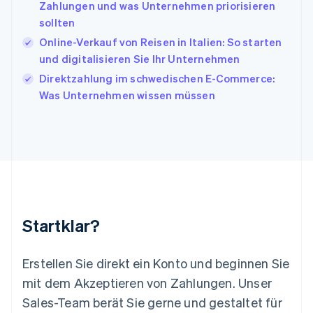
Zahlungen und was Unternehmen priorisieren
English
Français
sollten
Kroatien
English
Italiano
Online-Verkauf von Reisen in Italien: So starten
Lettland
und digitalisieren Sie Ihr Unternehmen
English
Direktzahlung im schwedischen E-Commerce:
Liechtenstein
Was Unternehmen wissen müssen
Deutsch
English
Litauen
English
Luxemburg
Français
Deutsch
English
Malaysia
English
简体中文
Malta
English
Startklar?
Mexiko
Español
English
Neuseeland
Erstellen Sie direkt ein Konto und beginnen Sie
English
mit dem Akzeptieren von Zahlungen. Unser
Niederlande
Nederlands
English
Sales-Team berät Sie gerne und gestaltet für
Norwegen