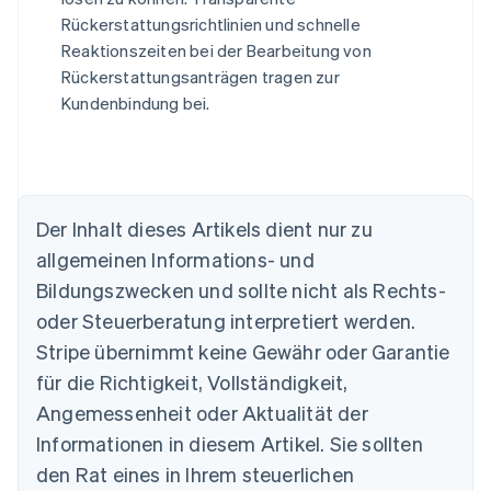
Rückerstattungsrichtlinien und schnelle
Reaktionszeiten bei der Bearbeitung von
Rückerstattungsanträgen tragen zur
Kundenbindung bei.
Der Inhalt dieses Artikels dient nur zu
allgemeinen Informations- und
Australien
Bildungszwecken und sollte nicht als Rechts-
English
Belgien
oder Steuerberatung interpretiert werden.
Nederlands
Français
Deutsch
English
Stripe übernimmt keine Gewähr oder Garantie
Brasilien
für die Richtigkeit, Vollständigkeit,
Português
English
Bulgarien
Angemessenheit oder Aktualität der
English
Informationen in diesem Artikel. Sie sollten
Dänemark
English
den Rat eines in Ihrem steuerlichen
Deutschland